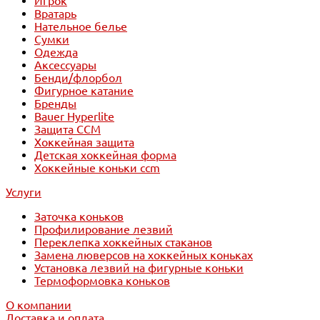
Игрок
Вратарь
Нательное белье
Сумки
Одежда
Аксессуары
Бенди/флорбол
Фигурное катание
Бренды
Bauer Hyperlite
Защита CCM
Хоккейная защита
Детская хоккейная форма
Хоккейные коньки ccm
Услуги
Заточка коньков
Профилирование лезвий
Переклепка хоккейных стаканов
Замена люверсов на хоккейных коньках
Установка лезвий на фигурные коньки
Термоформовка коньков
О компании
Доставка и оплата