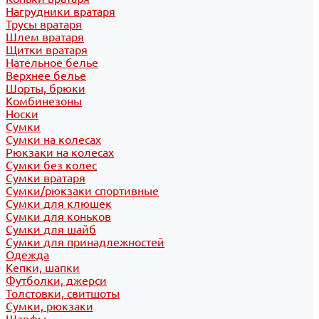
Нагрудники вратаря
Трусы вратаря
Шлем вратаря
Щитки вратаря
Нательное белье
Верхнее белье
Шорты, брюки
Комбинезоны
Носки
Сумки
Сумки на колесах
Рюкзаки на колесах
Сумки без колес
Сумки вратаря
Сумки/рюкзаки спортивные
Сумки для клюшек
Сумки для коньков
Сумки для шайб
Сумки для принадлежностей
Одежда
Кепки, шапки
Футболки, джерси
Толстовки, свитшоты
Сумки, рюкзаки