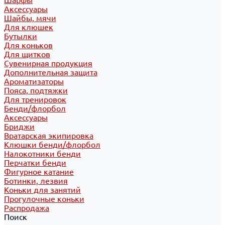
Шарфы
Аксессуары
Шайбы, мячи
Для клюшек
Бутылки
Для коньков
Для щитков
Сувенирная продукция
Дополнительная защита
Ароматизаторы
Пояса, подтяжки
Для тренировок
Бенди/флорбол
Аксессуары
Бриджи
Вратарская экипировка
Клюшки бенди/флорбол
Налокотники бенди
Перчатки бенди
Фигурное катание
Ботинки, лезвия
Коньки для занятий
Прогулочные коньки
Распродажа
Поиск