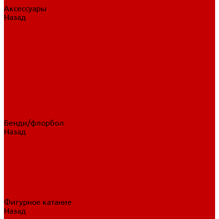
Аксессуары
Назад
Аксессуары
Шайбы, мячи
Для клюшек
Бутылки
Для коньков
Для щитков
Сувенирная продукция
Дополнительная защита
Ароматизаторы
Пояса, подтяжки
Для тренировок
Бенди/флорбол
Назад
Бенди/флорбол
Аксессуары
Бриджи
Вратарская экипировка
Клюшки бенди/флорбол
Налокотники бенди
Перчатки бенди
Фигурное катание
Назад