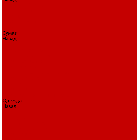
Нательное белье
Верхнее белье
Шорты, брюки
Комбинезоны
Носки
Сумки
Назад
Сумки
Сумки на колесах
Рюкзаки на колесах
Сумки без колес
Сумки вратаря
Сумки/рюкзаки спортивные
Сумки для клюшек
Сумки для коньков
Сумки для шайб
Сумки для принадлежностей
Одежда
Назад
Одежда
Кепки, шапки
Футболки, джерси
Толстовки, свитшоты
Сумки, рюкзаки
Шарфы