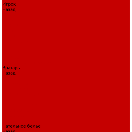
Игрок
Назад
Игрок
Коньки
Клюшки
Перчатки
Трусы
Нагрудники
Щитки
Налокотники
Шлема
Тренировочная одежда
Вратарь
Назад
Вратарь
Аксессуары
Блины, ловушки
Клюшки вратаря
Коньки вратаря
Нагрудники вратаря
Трусы вратаря
Шлем вратаря
Щитки вратаря
Нательное белье
Назад