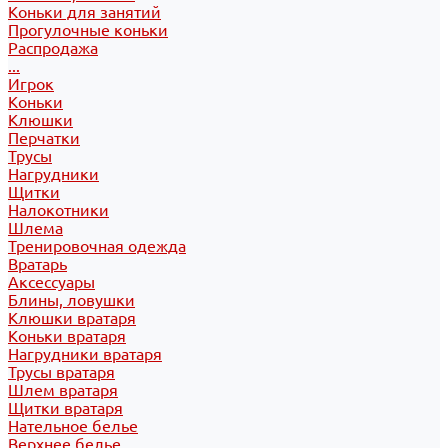
Коньки для занятий
Прогулочные коньки
Распродажа
...
Игрок
Коньки
Клюшки
Перчатки
Трусы
Нагрудники
Щитки
Налокотники
Шлема
Тренировочная одежда
Вратарь
Аксессуары
Блины, ловушки
Клюшки вратаря
Коньки вратаря
Нагрудники вратаря
Трусы вратаря
Шлем вратаря
Щитки вратаря
Нательное белье
Верхнее белье