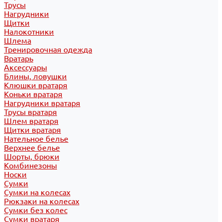
Трусы
Нагрудники
Щитки
Налокотники
Шлема
Тренировочная одежда
Вратарь
Аксессуары
Блины, ловушки
Клюшки вратаря
Коньки вратаря
Нагрудники вратаря
Трусы вратаря
Шлем вратаря
Щитки вратаря
Нательное белье
Верхнее белье
Шорты, брюки
Комбинезоны
Носки
Сумки
Сумки на колесах
Рюкзаки на колесах
Сумки без колес
Сумки вратаря