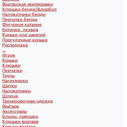
Вратарская экипировка
Клюшки бенди/флорбол
Налокотники бенди
Перчатки бенди
Фигурное катание
Ботинки, лезвия
Коньки для занятий
Прогулочные коньки
Распродажа
...
Игрок
Коньки
Клюшки
Перчатки
Трусы
Нагрудники
Щитки
Налокотники
Шлема
Тренировочная одежда
Вратарь
Аксессуары
Блины, ловушки
Клюшки вратаря
Коньки вратаря