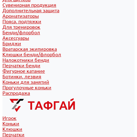
Сувенирная продукция
Дополнительная защита
Ароматизаторы
Пояса, подтяжки
Для тренировок
Бенди/флорбол
Аксессуары
Бриджи
Вратарская экипировка
Клюшки бенди/флорбол
Налокотники бенди
Перчатки бенди
Фигурное катание
Ботинки, лезвия
Коньки для занятий
Прогулочные коньки
Распродажа
Игрок
Коньки
Клюшки
Перчатки