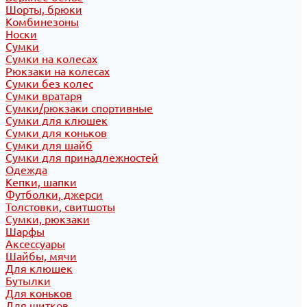
Шорты, брюки
Комбинезоны
Носки
Сумки
Сумки на колесах
Рюкзаки на колесах
Сумки без колес
Сумки вратаря
Сумки/рюкзаки спортивные
Сумки для клюшек
Сумки для коньков
Сумки для шайб
Сумки для принадлежностей
Одежда
Кепки, шапки
Футболки, джерси
Толстовки, свитшоты
Сумки, рюкзаки
Шарфы
Аксессуары
Шайбы, мячи
Для клюшек
Бутылки
Для коньков
Для щитков