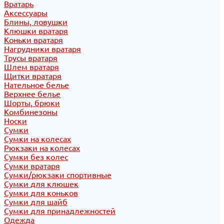
Вратарь
Аксессуары
Блины, ловушки
Клюшки вратаря
Коньки вратаря
Нагрудники вратаря
Трусы вратаря
Шлем вратаря
Щитки вратаря
Нательное белье
Верхнее белье
Шорты, брюки
Комбинезоны
Носки
Сумки
Сумки на колесах
Рюкзаки на колесах
Сумки без колес
Сумки вратаря
Сумки/рюкзаки спортивные
Сумки для клюшек
Сумки для коньков
Сумки для шайб
Сумки для принадлежностей
Одежда