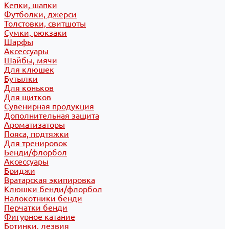
Кепки, шапки
Футболки, джерси
Толстовки, свитшоты
Сумки, рюкзаки
Шарфы
Аксессуары
Шайбы, мячи
Для клюшек
Бутылки
Для коньков
Для щитков
Сувенирная продукция
Дополнительная защита
Ароматизаторы
Пояса, подтяжки
Для тренировок
Бенди/флорбол
Аксессуары
Бриджи
Вратарская экипировка
Клюшки бенди/флорбол
Налокотники бенди
Перчатки бенди
Фигурное катание
Ботинки, лезвия