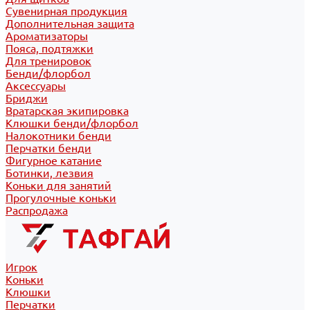
Сувенирная продукция
Дополнительная защита
Ароматизаторы
Пояса, подтяжки
Для тренировок
Бенди/флорбол
Аксессуары
Бриджи
Вратарская экипировка
Клюшки бенди/флорбол
Налокотники бенди
Перчатки бенди
Фигурное катание
Ботинки, лезвия
Коньки для занятий
Прогулочные коньки
Распродажа
Игрок
Коньки
Клюшки
Перчатки