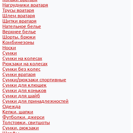
Нагрудники вратаря
Трусы вратаря
Шлем вратаря
Щитки вратаря
Нательное белье
Верхнее белье
Шорты, брюки
Комбинезоны
Носки
Сумки
Сумки на колесах
Рюкзаки на колесах
Сумки без колес
Сумки вратаря
Сумки/рюкзаки спортивные
Сумки для клюшек
Сумки для коньков
Сумки для шайб
Сумки для принадлежностей
Одежда
Кепки, шапки
Футболки, джерси
Толстовки, свитшоты
Сумки, рюкзаки