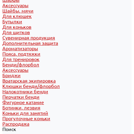
Шарфы
Аксессуары
Шайбы, мячи
Для клюшек
Бутылки
Для коньков
Для щитков
Сувенирная продукция
Дополнительная защита
Ароматизаторы
Пояса, подтяжки
Для тренировок
Бенди/флорбол
Аксессуары
Бриджи
Вратарская экипировка
Клюшки бенди/флорбол
Налокотники бенди
Перчатки бенди
Фигурное катание
Ботинки, лезвия
Коньки для занятий
Прогулочные коньки
Распродажа
Поиск