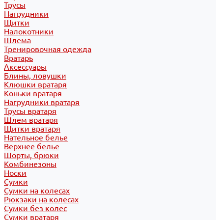
Трусы
Нагрудники
Щитки
Налокотники
Шлема
Тренировочная одежда
Вратарь
Аксессуары
Блины, ловушки
Клюшки вратаря
Коньки вратаря
Нагрудники вратаря
Трусы вратаря
Шлем вратаря
Щитки вратаря
Нательное белье
Верхнее белье
Шорты, брюки
Комбинезоны
Носки
Сумки
Сумки на колесах
Рюкзаки на колесах
Сумки без колес
Сумки вратаря