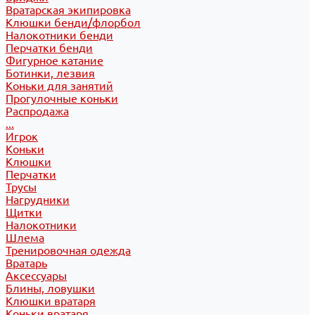
Вратарская экипировка
Клюшки бенди/флорбол
Налокотники бенди
Перчатки бенди
Фигурное катание
Ботинки, лезвия
Коньки для занятий
Прогулочные коньки
Распродажа
...
Игрок
Коньки
Клюшки
Перчатки
Трусы
Нагрудники
Щитки
Налокотники
Шлема
Тренировочная одежда
Вратарь
Аксессуары
Блины, ловушки
Клюшки вратаря
Коньки вратаря