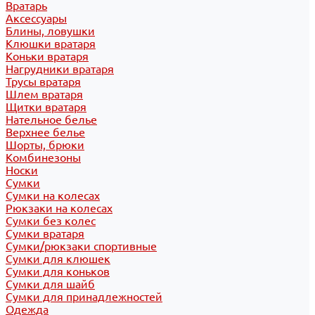
Вратарь
Аксессуары
Блины, ловушки
Клюшки вратаря
Коньки вратаря
Нагрудники вратаря
Трусы вратаря
Шлем вратаря
Щитки вратаря
Нательное белье
Верхнее белье
Шорты, брюки
Комбинезоны
Носки
Сумки
Сумки на колесах
Рюкзаки на колесах
Сумки без колес
Сумки вратаря
Сумки/рюкзаки спортивные
Сумки для клюшек
Сумки для коньков
Сумки для шайб
Сумки для принадлежностей
Одежда