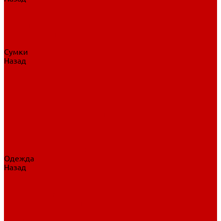
Нательное белье
Верхнее белье
Шорты, брюки
Комбинезоны
Носки
Сумки
Назад
Сумки
Сумки на колесах
Рюкзаки на колесах
Сумки без колес
Сумки вратаря
Сумки/рюкзаки спортивные
Сумки для клюшек
Сумки для коньков
Сумки для шайб
Сумки для принадлежностей
Одежда
Назад
Одежда
Кепки, шапки
Футболки, джерси
Толстовки, свитшоты
Сумки, рюкзаки
Шарфы