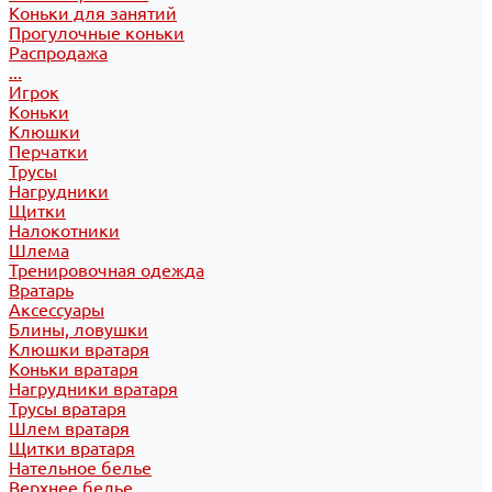
Коньки для занятий
Прогулочные коньки
Распродажа
...
Игрок
Коньки
Клюшки
Перчатки
Трусы
Нагрудники
Щитки
Налокотники
Шлема
Тренировочная одежда
Вратарь
Аксессуары
Блины, ловушки
Клюшки вратаря
Коньки вратаря
Нагрудники вратаря
Трусы вратаря
Шлем вратаря
Щитки вратаря
Нательное белье
Верхнее белье