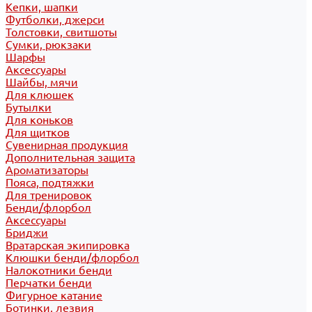
Кепки, шапки
Футболки, джерси
Толстовки, свитшоты
Сумки, рюкзаки
Шарфы
Аксессуары
Шайбы, мячи
Для клюшек
Бутылки
Для коньков
Для щитков
Сувенирная продукция
Дополнительная защита
Ароматизаторы
Пояса, подтяжки
Для тренировок
Бенди/флорбол
Аксессуары
Бриджи
Вратарская экипировка
Клюшки бенди/флорбол
Налокотники бенди
Перчатки бенди
Фигурное катание
Ботинки, лезвия