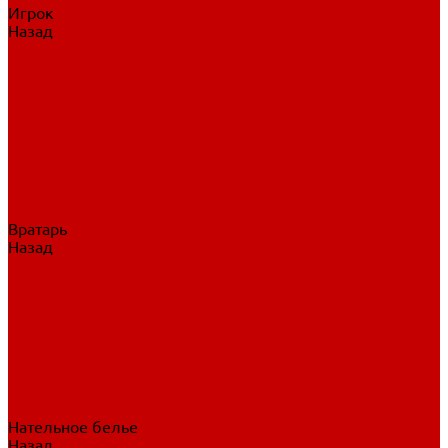
Игрок
Назад
Игрок
Коньки
Клюшки
Перчатки
Трусы
Нагрудники
Щитки
Налокотники
Шлема
Тренировочная одежда
Вратарь
Назад
Вратарь
Аксессуары
Блины, ловушки
Клюшки вратаря
Коньки вратаря
Нагрудники вратаря
Трусы вратаря
Шлем вратаря
Щитки вратаря
Нательное белье
Назад