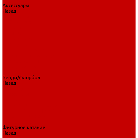
Аксессуары
Назад
Аксессуары
Шайбы, мячи
Для клюшек
Бутылки
Для коньков
Для щитков
Сувенирная продукция
Дополнительная защита
Ароматизаторы
Пояса, подтяжки
Для тренировок
Бенди/флорбол
Назад
Бенди/флорбол
Аксессуары
Бриджи
Вратарская экипировка
Клюшки бенди/флорбол
Налокотники бенди
Перчатки бенди
Фигурное катание
Назад