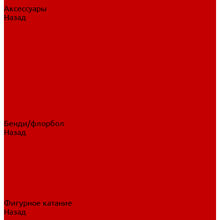
Аксессуары
Назад
Аксессуары
Шайбы, мячи
Для клюшек
Бутылки
Для коньков
Для щитков
Сувенирная продукция
Дополнительная защита
Ароматизаторы
Пояса, подтяжки
Для тренировок
Бенди/флорбол
Назад
Бенди/флорбол
Аксессуары
Бриджи
Вратарская экипировка
Клюшки бенди/флорбол
Налокотники бенди
Перчатки бенди
Фигурное катание
Назад