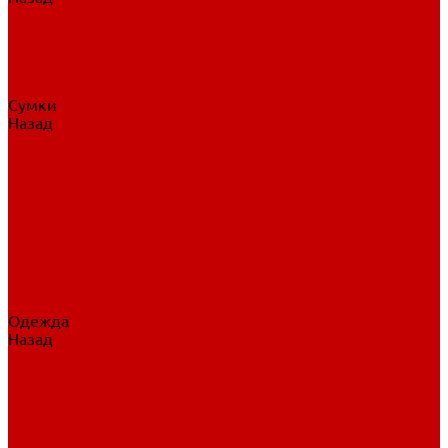
Нательное белье
Верхнее белье
Шорты, брюки
Комбинезоны
Носки
Сумки
Назад
Сумки
Сумки на колесах
Рюкзаки на колесах
Сумки без колес
Сумки вратаря
Сумки/рюкзаки спортивные
Сумки для клюшек
Сумки для коньков
Сумки для шайб
Сумки для принадлежностей
Одежда
Назад
Одежда
Кепки, шапки
Футболки, джерси
Толстовки, свитшоты
Сумки, рюкзаки
Шарфы