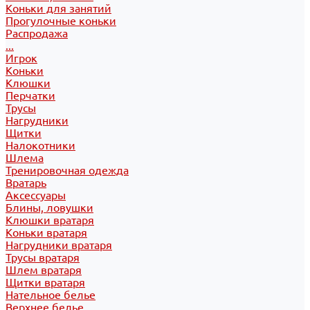
Коньки для занятий
Прогулочные коньки
Распродажа
...
Игрок
Коньки
Клюшки
Перчатки
Трусы
Нагрудники
Щитки
Налокотники
Шлема
Тренировочная одежда
Вратарь
Аксессуары
Блины, ловушки
Клюшки вратаря
Коньки вратаря
Нагрудники вратаря
Трусы вратаря
Шлем вратаря
Щитки вратаря
Нательное белье
Верхнее белье