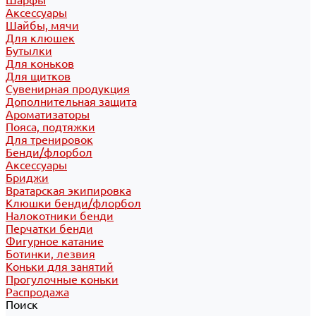
Шарфы
Аксессуары
Шайбы, мячи
Для клюшек
Бутылки
Для коньков
Для щитков
Сувенирная продукция
Дополнительная защита
Ароматизаторы
Пояса, подтяжки
Для тренировок
Бенди/флорбол
Аксессуары
Бриджи
Вратарская экипировка
Клюшки бенди/флорбол
Налокотники бенди
Перчатки бенди
Фигурное катание
Ботинки, лезвия
Коньки для занятий
Прогулочные коньки
Распродажа
Поиск