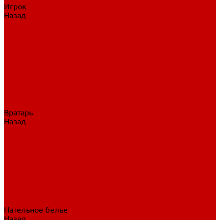
Игрок
Назад
Игрок
Коньки
Клюшки
Перчатки
Трусы
Нагрудники
Щитки
Налокотники
Шлема
Тренировочная одежда
Вратарь
Назад
Вратарь
Аксессуары
Блины, ловушки
Клюшки вратаря
Коньки вратаря
Нагрудники вратаря
Трусы вратаря
Шлем вратаря
Щитки вратаря
Нательное белье
Назад