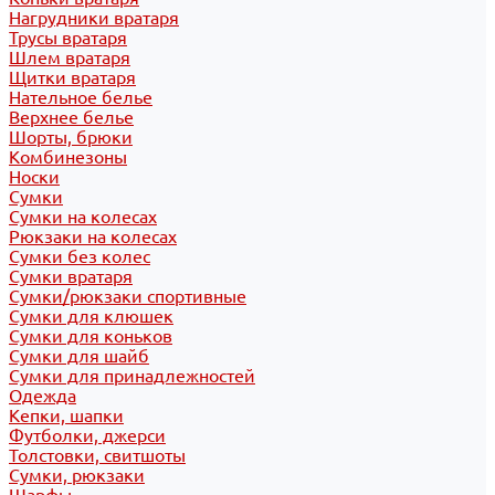
Нагрудники вратаря
Трусы вратаря
Шлем вратаря
Щитки вратаря
Нательное белье
Верхнее белье
Шорты, брюки
Комбинезоны
Носки
Сумки
Сумки на колесах
Рюкзаки на колесах
Сумки без колес
Сумки вратаря
Сумки/рюкзаки спортивные
Сумки для клюшек
Сумки для коньков
Сумки для шайб
Сумки для принадлежностей
Одежда
Кепки, шапки
Футболки, джерси
Толстовки, свитшоты
Сумки, рюкзаки