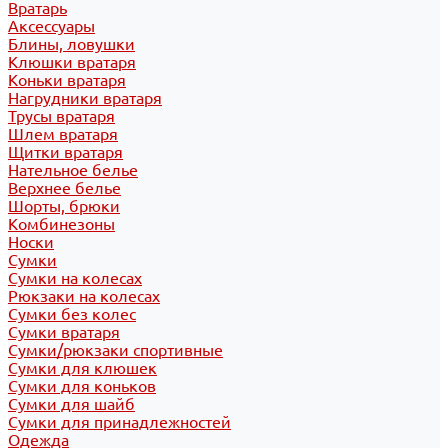
Вратарь
Аксессуары
Блины, ловушки
Клюшки вратаря
Коньки вратаря
Нагрудники вратаря
Трусы вратаря
Шлем вратаря
Щитки вратаря
Нательное белье
Верхнее белье
Шорты, брюки
Комбинезоны
Носки
Сумки
Сумки на колесах
Рюкзаки на колесах
Сумки без колес
Сумки вратаря
Сумки/рюкзаки спортивные
Сумки для клюшек
Сумки для коньков
Сумки для шайб
Сумки для принадлежностей
Одежда