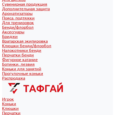
Сувенирная продукция
Дополнительная защита
Ароматизаторы
Пояса, подтяжки
Для тренировок
Бенди/флорбол
Аксессуары
Бриджи
Вратарская экипировка
Клюшки бенди/флорбол
Налокотники бенди
Перчатки бенди
Фигурное катание
Ботинки, лезвия
Коньки для занятий
Прогулочные коньки
Распродажа
Игрок
Коньки
Клюшки
Перчатки