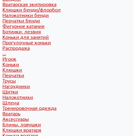
Вратарская экипировка
Клюшки бенди/флорбол
Налокотники бенди
Перчатки бенди
Фигурное катание
Ботинки, лезвия
Коньки для занятий
Прогулочные коньки
Распродажа
...
Игрок
Коньки
Клюшки
Перчатки
Трусы
Нагрудники
Щитки
Налокотники
Шлема
Тренировочная одежда
Вратарь
Аксессуары
Блины, ловушки
Клюшки вратаря
Коньки вратаря