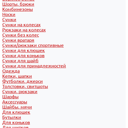
Шорты, брюки
Комбинезоны
Носки
Сумки
Сумки на колесах
Рюкзаки на колесах
Сумки без колес
Сумки вратаря
Сумки/рюкзаки спортивные
Сумки для клюшек
Сумки для коньков
Сумки для шайб
Сумки для принадлежностей
Одежда
Кепки, шапки
Футболки, джерси
Толстовки, свитшоты
Сумки, рюкзаки
Шарфы
Аксессуары
Шайбы, мячи
Для клюшек
Бутылки
Для коньков
Для щитков