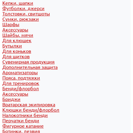
Кепки, шапки
Футболки, джерси
Толстовки, свитшоты
Сумки, рюкзаки
Шарфы
Аксессуары
Шайбы, мячи
Для клюшек
Бутылки
Для коньков
Для щитков
Сувенирная продукция
Дополнительная защита
Ароматизаторы
Пояса, подтяжки
Для тренировок
Бенди/флорбол
Аксессуары
Бриджи
Вратарская экипировка
Клюшки бенди/флорбол
Налокотники бенди
Перчатки бенди
Фигурное катание
Ботинки, лезвия