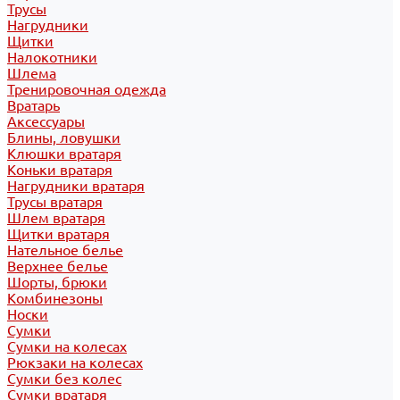
Трусы
Нагрудники
Щитки
Налокотники
Шлема
Тренировочная одежда
Вратарь
Аксессуары
Блины, ловушки
Клюшки вратаря
Коньки вратаря
Нагрудники вратаря
Трусы вратаря
Шлем вратаря
Щитки вратаря
Нательное белье
Верхнее белье
Шорты, брюки
Комбинезоны
Носки
Сумки
Сумки на колесах
Рюкзаки на колесах
Сумки без колес
Сумки вратаря