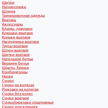
Щитки
Налокотники
Шлема
Тренировочная одежда
Вратарь
Аксессуары
Блины, ловушки
Клюшки вратаря
Коньки вратаря
Нагрудники вратаря
Трусы вратаря
Шлем вратаря
Щитки вратаря
Нательное белье
Верхнее белье
Шорты, брюки
Комбинезоны
Носки
Сумки
Сумки на колесах
Рюкзаки на колесах
Сумки без колес
Сумки вратаря
Сумки/рюкзаки спортивные
Сумки для клюшек