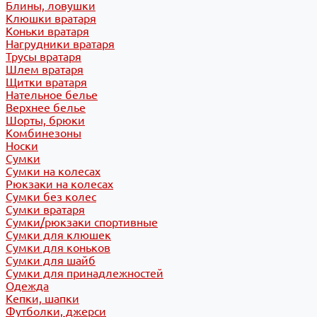
Блины, ловушки
Клюшки вратаря
Коньки вратаря
Нагрудники вратаря
Трусы вратаря
Шлем вратаря
Щитки вратаря
Нательное белье
Верхнее белье
Шорты, брюки
Комбинезоны
Носки
Сумки
Сумки на колесах
Рюкзаки на колесах
Сумки без колес
Сумки вратаря
Сумки/рюкзаки спортивные
Сумки для клюшек
Сумки для коньков
Сумки для шайб
Сумки для принадлежностей
Одежда
Кепки, шапки
Футболки, джерси