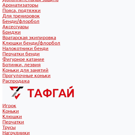
Ароматизаторы
Пояса, подтяжки
Для тренировок
Бенди/флорбол
Аксессуары
Бриджи
Вратарская экипировка
Клюшки бенди/флорбол
Налокотники бенди
Перчатки бенди
Фигурное катание
Ботинки, лезвия
Коньки для занятий
Прогулочные коньки
Распродажа
Игрок
Коньки
Клюшки
Перчатки
Трусы
Нагрудники