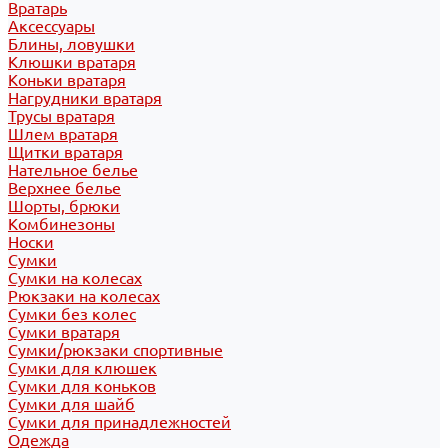
Вратарь
Аксессуары
Блины, ловушки
Клюшки вратаря
Коньки вратаря
Нагрудники вратаря
Трусы вратаря
Шлем вратаря
Щитки вратаря
Нательное белье
Верхнее белье
Шорты, брюки
Комбинезоны
Носки
Сумки
Сумки на колесах
Рюкзаки на колесах
Сумки без колес
Сумки вратаря
Сумки/рюкзаки спортивные
Сумки для клюшек
Сумки для коньков
Сумки для шайб
Сумки для принадлежностей
Одежда