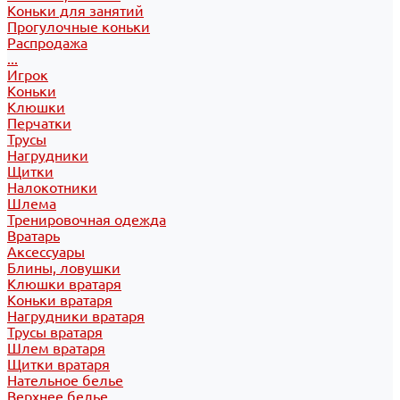
Коньки для занятий
Прогулочные коньки
Распродажа
...
Игрок
Коньки
Клюшки
Перчатки
Трусы
Нагрудники
Щитки
Налокотники
Шлема
Тренировочная одежда
Вратарь
Аксессуары
Блины, ловушки
Клюшки вратаря
Коньки вратаря
Нагрудники вратаря
Трусы вратаря
Шлем вратаря
Щитки вратаря
Нательное белье
Верхнее белье