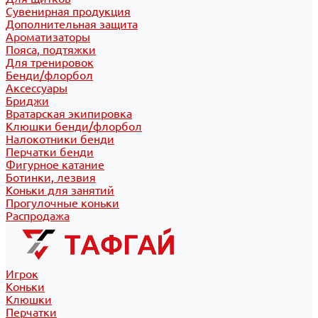
Сувенирная продукция
Дополнительная защита
Ароматизаторы
Пояса, подтяжки
Для тренировок
Бенди/флорбол
Аксессуары
Бриджи
Вратарская экипировка
Клюшки бенди/флорбол
Налокотники бенди
Перчатки бенди
Фигурное катание
Ботинки, лезвия
Коньки для занятий
Прогулочные коньки
Распродажа
Игрок
Коньки
Клюшки
Перчатки