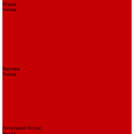
Игрок
Назад
Игрок
Коньки
Клюшки
Перчатки
Трусы
Нагрудники
Щитки
Налокотники
Шлема
Тренировочная одежда
Вратарь
Назад
Вратарь
Аксессуары
Блины, ловушки
Клюшки вратаря
Коньки вратаря
Нагрудники вратаря
Трусы вратаря
Шлем вратаря
Щитки вратаря
Нательное белье
Назад