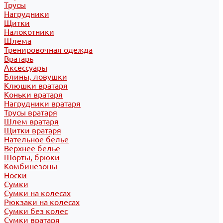
Трусы
Нагрудники
Щитки
Налокотники
Шлема
Тренировочная одежда
Вратарь
Аксессуары
Блины, ловушки
Клюшки вратаря
Коньки вратаря
Нагрудники вратаря
Трусы вратаря
Шлем вратаря
Щитки вратаря
Нательное белье
Верхнее белье
Шорты, брюки
Комбинезоны
Носки
Сумки
Сумки на колесах
Рюкзаки на колесах
Сумки без колес
Сумки вратаря