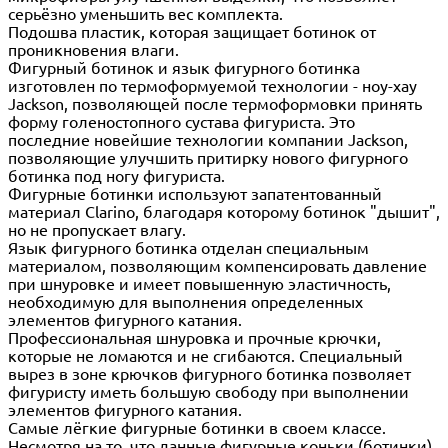
серьёзно уменьшить вес комплекта.
Подошва пластик, которая защищает ботинок от
проникновения влаги.
Фигурный ботинок и язык фигурного ботинка
изготовлен по термоформуемой технологии - ноу-хау
Jackson, позволяющей после термоформовки принять
форму голеностопного сустава фигуриста. Это
последние новейшие технологии компании Jackson,
позволяющие улучшить притирку нового фигурного
ботинка под ногу фигуриста.
Фигурные ботинки используют запатентованный
материал Clarino, благодаря которому ботинок "дышит",
но не пропускает влагу.
Язык фигурного ботинка отделан специальным
материалом, позволяющим компенсировать давление
при шнуровке и имеет повышенную эластичность,
необходимую для выполнения определенных
элементов фигурного катания.
Профессиональная шнуровка и прочные крючки,
которые не ломаются и не сгибаются. Специальный
вырез в зоне крючков фигурного ботинка позволяет
фигуристу иметь большую свободу при выполнении
элементов фигурного катания.
Cамые лёгкие фигурные ботинки в своем классе.
Несмотря на то, что данные фигурные коньки (ботинки)