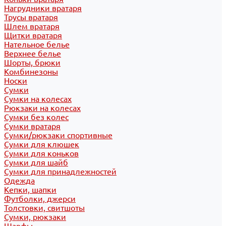
Нагрудники вратаря
Трусы вратаря
Шлем вратаря
Щитки вратаря
Нательное белье
Верхнее белье
Шорты, брюки
Комбинезоны
Носки
Сумки
Сумки на колесах
Рюкзаки на колесах
Сумки без колес
Сумки вратаря
Сумки/рюкзаки спортивные
Сумки для клюшек
Сумки для коньков
Сумки для шайб
Сумки для принадлежностей
Одежда
Кепки, шапки
Футболки, джерси
Толстовки, свитшоты
Сумки, рюкзаки