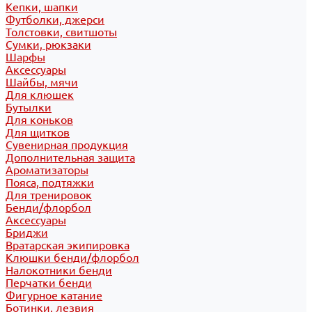
Кепки, шапки
Футболки, джерси
Толстовки, свитшоты
Сумки, рюкзаки
Шарфы
Аксессуары
Шайбы, мячи
Для клюшек
Бутылки
Для коньков
Для щитков
Сувенирная продукция
Дополнительная защита
Ароматизаторы
Пояса, подтяжки
Для тренировок
Бенди/флорбол
Аксессуары
Бриджи
Вратарская экипировка
Клюшки бенди/флорбол
Налокотники бенди
Перчатки бенди
Фигурное катание
Ботинки, лезвия