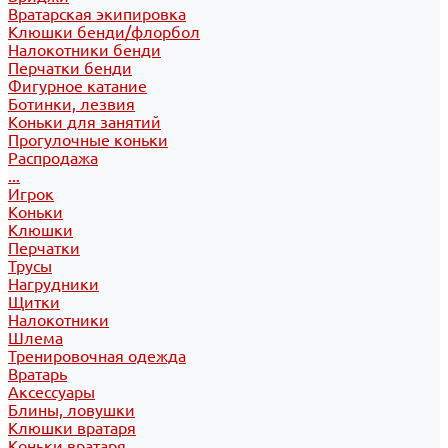
Вратарская экипировка
Клюшки бенди/флорбол
Налокотники бенди
Перчатки бенди
Фигурное катание
Ботинки, лезвия
Коньки для занятий
Прогулочные коньки
Распродажа
...
Игрок
Коньки
Клюшки
Перчатки
Трусы
Нагрудники
Щитки
Налокотники
Шлема
Тренировочная одежда
Вратарь
Аксессуары
Блины, ловушки
Клюшки вратаря
Коньки вратаря