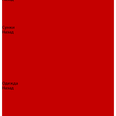
Нательное белье
Верхнее белье
Шорты, брюки
Комбинезоны
Носки
Сумки
Назад
Сумки
Сумки на колесах
Рюкзаки на колесах
Сумки без колес
Сумки вратаря
Сумки/рюкзаки спортивные
Сумки для клюшек
Сумки для коньков
Сумки для шайб
Сумки для принадлежностей
Одежда
Назад
Одежда
Кепки, шапки
Футболки, джерси
Толстовки, свитшоты
Сумки, рюкзаки
Шарфы