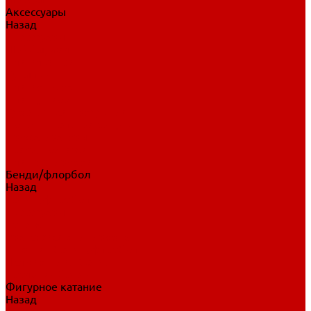
Аксессуары
Назад
Аксессуары
Шайбы, мячи
Для клюшек
Бутылки
Для коньков
Для щитков
Сувенирная продукция
Дополнительная защита
Ароматизаторы
Пояса, подтяжки
Для тренировок
Бенди/флорбол
Назад
Бенди/флорбол
Аксессуары
Бриджи
Вратарская экипировка
Клюшки бенди/флорбол
Налокотники бенди
Перчатки бенди
Фигурное катание
Назад