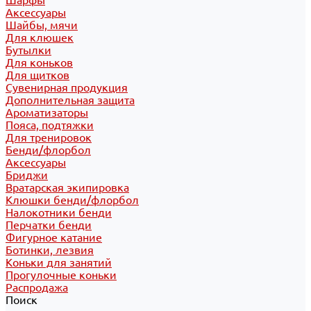
Шарфы
Аксессуары
Шайбы, мячи
Для клюшек
Бутылки
Для коньков
Для щитков
Сувенирная продукция
Дополнительная защита
Ароматизаторы
Пояса, подтяжки
Для тренировок
Бенди/флорбол
Аксессуары
Бриджи
Вратарская экипировка
Клюшки бенди/флорбол
Налокотники бенди
Перчатки бенди
Фигурное катание
Ботинки, лезвия
Коньки для занятий
Прогулочные коньки
Распродажа
Поиск