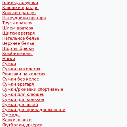
Блины, ловушки
Клюшки вратаря
Коньки вратаря
Нагрудники вратаря
Трусы вратаря
Шлем вратаря
Щитки вратаря
Нательное белье
Верхнее белье
Шорты, брюки
Комбинезоны
Носки
Сумки
Сумки на колесах
Рюкзаки на колесах
Сумки без колес
Сумки вратаря
Сумки/рюкзаки спортивные
Сумки для клюшек
Сумки для коньков
Сумки для шайб
Сумки для принадлежностей
Одежда
Кепки, шапки
Футболки, джерси