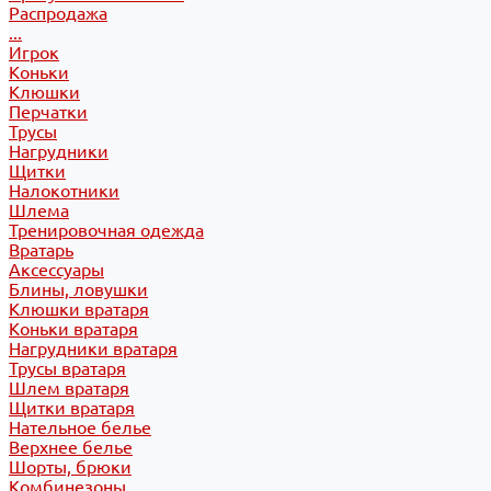
Распродажа
...
Игрок
Коньки
Клюшки
Перчатки
Трусы
Нагрудники
Щитки
Налокотники
Шлема
Тренировочная одежда
Вратарь
Аксессуары
Блины, ловушки
Клюшки вратаря
Коньки вратаря
Нагрудники вратаря
Трусы вратаря
Шлем вратаря
Щитки вратаря
Нательное белье
Верхнее белье
Шорты, брюки
Комбинезоны