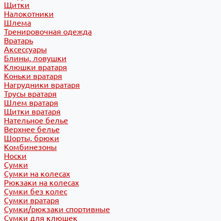
Щитки
Налокотники
Шлема
Тренировочная одежда
Вратарь
Аксессуары
Блины, ловушки
Клюшки вратаря
Коньки вратаря
Нагрудники вратаря
Трусы вратаря
Шлем вратаря
Щитки вратаря
Нательное белье
Верхнее белье
Шорты, брюки
Комбинезоны
Носки
Сумки
Сумки на колесах
Рюкзаки на колесах
Сумки без колес
Сумки вратаря
Сумки/рюкзаки спортивные
Сумки для клюшек