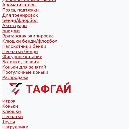
Ароматизаторы
Пояса, подтяжки
Для тренировок
Бенди/флорбол
Аксессуары
Бриджи
Вратарская экипировка
Клюшки бенди/флорбол
Налокотники бенди
Перчатки бенди
Фигурное катание
Ботинки, лезвия
Коньки для занятий
Прогулочные коньки
Распродажа
Игрок
Коньки
Клюшки
Перчатки
Трусы
Нагрудники