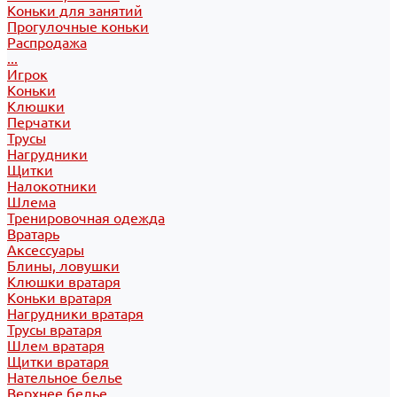
Коньки для занятий
Прогулочные коньки
Распродажа
...
Игрок
Коньки
Клюшки
Перчатки
Трусы
Нагрудники
Щитки
Налокотники
Шлема
Тренировочная одежда
Вратарь
Аксессуары
Блины, ловушки
Клюшки вратаря
Коньки вратаря
Нагрудники вратаря
Трусы вратаря
Шлем вратаря
Щитки вратаря
Нательное белье
Верхнее белье