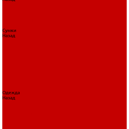
Нательное белье
Верхнее белье
Шорты, брюки
Комбинезоны
Носки
Сумки
Назад
Сумки
Сумки на колесах
Рюкзаки на колесах
Сумки без колес
Сумки вратаря
Сумки/рюкзаки спортивные
Сумки для клюшек
Сумки для коньков
Сумки для шайб
Сумки для принадлежностей
Одежда
Назад
Одежда
Кепки, шапки
Футболки, джерси
Толстовки, свитшоты
Сумки, рюкзаки
Шарфы