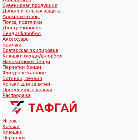
Сувенирная продукция
Дополнительная защита
Ароматизаторы
Пояса, подтяжки
Для тренировок
Бенди/флорбол
Аксессуары
Бриджи
Вратарская экипировка
Клюшки бенди/флорбол
Налокотники бенди
Перчатки бенди
Фигурное катание
Ботинки, лезвия
Коньки для занятий
Прогулочные коньки
Распродажа
Игрок
Коньки
Клюшки
Перчатки