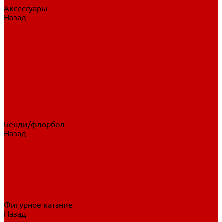
Аксессуары
Назад
Аксессуары
Шайбы, мячи
Для клюшек
Бутылки
Для коньков
Для щитков
Сувенирная продукция
Дополнительная защита
Ароматизаторы
Пояса, подтяжки
Для тренировок
Бенди/флорбол
Назад
Бенди/флорбол
Аксессуары
Бриджи
Вратарская экипировка
Клюшки бенди/флорбол
Налокотники бенди
Перчатки бенди
Фигурное катание
Назад