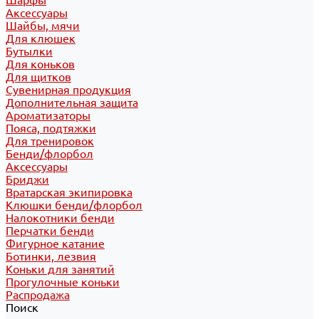
Шарфы
Аксессуары
Шайбы, мячи
Для клюшек
Бутылки
Для коньков
Для щитков
Сувенирная продукция
Дополнительная защита
Ароматизаторы
Пояса, подтяжки
Для тренировок
Бенди/флорбол
Аксессуары
Бриджи
Вратарская экипировка
Клюшки бенди/флорбол
Налокотники бенди
Перчатки бенди
Фигурное катание
Ботинки, лезвия
Коньки для занятий
Прогулочные коньки
Распродажа
Поиск