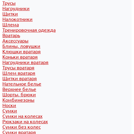
Трусы
Нагрудники
Щитки
Налокотники
Шлема
Тренировочная одежда
Вратарь
Аксессуары
Блины, ловушки
Клюшки вратаря
Коньки вратаря
Нагрудники вратаря
Трусы вратаря
Шлем вратаря
Щитки вратаря
Нательное белье
Верхнее белье
Шорты, брюки
Комбинезоны
Носки
Сумки
Сумки на колесах
Рюкзаки на колесах
Сумки без колес
Сумки вратаря