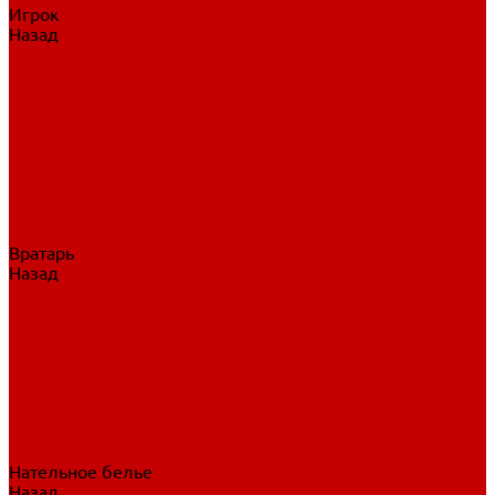
Игрок
Назад
Игрок
Коньки
Клюшки
Перчатки
Трусы
Нагрудники
Щитки
Налокотники
Шлема
Тренировочная одежда
Вратарь
Назад
Вратарь
Аксессуары
Блины, ловушки
Клюшки вратаря
Коньки вратаря
Нагрудники вратаря
Трусы вратаря
Шлем вратаря
Щитки вратаря
Нательное белье
Назад