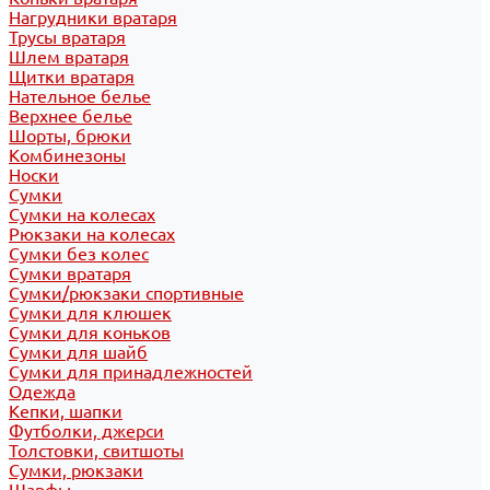
Нагрудники вратаря
Трусы вратаря
Шлем вратаря
Щитки вратаря
Нательное белье
Верхнее белье
Шорты, брюки
Комбинезоны
Носки
Сумки
Сумки на колесах
Рюкзаки на колесах
Сумки без колес
Сумки вратаря
Сумки/рюкзаки спортивные
Сумки для клюшек
Сумки для коньков
Сумки для шайб
Сумки для принадлежностей
Одежда
Кепки, шапки
Футболки, джерси
Толстовки, свитшоты
Сумки, рюкзаки