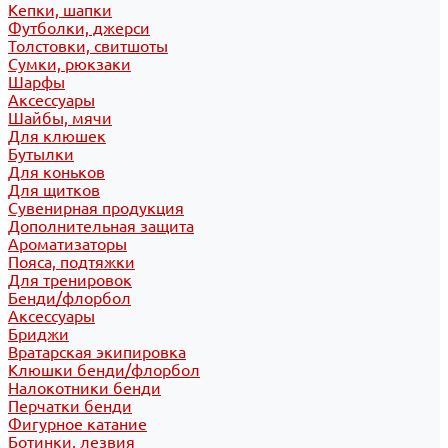
Кепки, шапки
Футболки, джерси
Толстовки, свитшоты
Сумки, рюкзаки
Шарфы
Аксессуары
Шайбы, мячи
Для клюшек
Бутылки
Для коньков
Для щитков
Сувенирная продукция
Дополнительная защита
Ароматизаторы
Пояса, подтяжки
Для тренировок
Бенди/флорбол
Аксессуары
Бриджи
Вратарская экипировка
Клюшки бенди/флорбол
Налокотники бенди
Перчатки бенди
Фигурное катание
Ботинки, лезвия