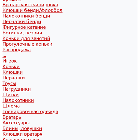
Вратарская экипировка
Клюшки бенди/флорбол
Налокотники бенди
Перчатки бенди
Фигурное катание
Ботинки, лезвия
Коньки для занятий
Прогулочные коньки
Распродажа
...
Игрок
Коньки
Клюшки
Перчатки
Трусы
Нагрудники
Щитки
Налокотники
Шлема
Тренировочная одежда
Вратарь
Аксессуары
Блины, ловушки
Клюшки вратаря
Коньки вратаря