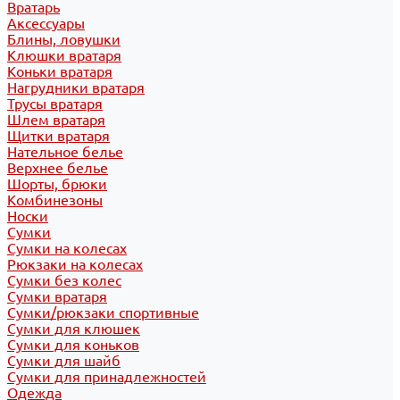
Вратарь
Аксессуары
Блины, ловушки
Клюшки вратаря
Коньки вратаря
Нагрудники вратаря
Трусы вратаря
Шлем вратаря
Щитки вратаря
Нательное белье
Верхнее белье
Шорты, брюки
Комбинезоны
Носки
Сумки
Сумки на колесах
Рюкзаки на колесах
Сумки без колес
Сумки вратаря
Сумки/рюкзаки спортивные
Сумки для клюшек
Сумки для коньков
Сумки для шайб
Сумки для принадлежностей
Одежда