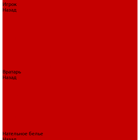
Игрок
Назад
Игрок
Коньки
Клюшки
Перчатки
Трусы
Нагрудники
Щитки
Налокотники
Шлема
Тренировочная одежда
Вратарь
Назад
Вратарь
Аксессуары
Блины, ловушки
Клюшки вратаря
Коньки вратаря
Нагрудники вратаря
Трусы вратаря
Шлем вратаря
Щитки вратаря
Нательное белье
Назад