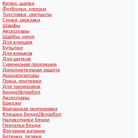
Кепки, шапки
Футболки, джерси
Толстовки, свитшоты
Сумки, рюкзаки
Шарфы
Аксессуары
Шайбы, мячи
Для клюшек
Бутылки
Для коньков
Для щитков
Сувенирная продукция
Дополнительная защита
Ароматизаторы
Пояса, подтяжки
Для тренировок
Бенди/флорбол
Аксессуары
Бриджи
Вратарская экипировка
Клюшки бенди/флорбол
Налокотники бенди
Перчатки бенди
Фигурное катание
Ботинки, лезвия