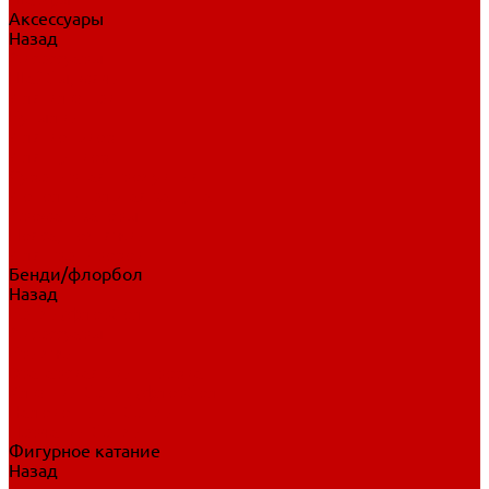
Аксессуары
Назад
Аксессуары
Шайбы, мячи
Для клюшек
Бутылки
Для коньков
Для щитков
Сувенирная продукция
Дополнительная защита
Ароматизаторы
Пояса, подтяжки
Для тренировок
Бенди/флорбол
Назад
Бенди/флорбол
Аксессуары
Бриджи
Вратарская экипировка
Клюшки бенди/флорбол
Налокотники бенди
Перчатки бенди
Фигурное катание
Назад