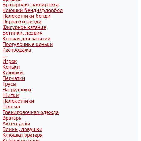
Вратарская экипировка
Клюшки бенди/флорбол
Налокотники бенди
Перчатки бенди
Фигурное катание
Ботинки, лезвия
Коньки для занятий
Прогулочные коньки
Распродажа
...
Игрок
Коньки
Клюшки
Перчатки
Трусы
Нагрудники
Щитки
Налокотники
Шлема
Тренировочная одежда
Вратарь
Аксессуары
Блины, ловушки
Клюшки вратаря
Коньки вратаря