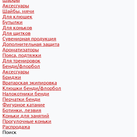
Шарфы
Аксессуары
Шайбы, мячи
Для клюшек
Бутылки
Для коньков
Для щитков
Сувенирная продукция
Дополнительная защита
Ароматизаторы
Пояса, подтяжки
Для тренировок
Бенди/флорбол
Аксессуары
Бриджи
Вратарская экипировка
Клюшки бенди/флорбол
Налокотники бенди
Перчатки бенди
Фигурное катание
Ботинки, лезвия
Коньки для занятий
Прогулочные коньки
Распродажа
Поиск