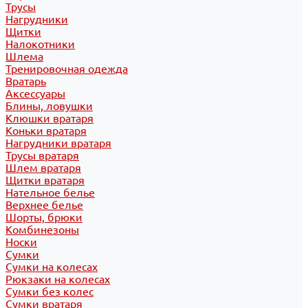
Трусы
Нагрудники
Щитки
Налокотники
Шлема
Тренировочная одежда
Вратарь
Аксессуары
Блины, ловушки
Клюшки вратаря
Коньки вратаря
Нагрудники вратаря
Трусы вратаря
Шлем вратаря
Щитки вратаря
Нательное белье
Верхнее белье
Шорты, брюки
Комбинезоны
Носки
Сумки
Сумки на колесах
Рюкзаки на колесах
Сумки без колес
Сумки вратаря