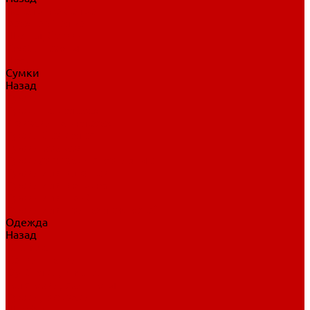
Нательное белье
Верхнее белье
Шорты, брюки
Комбинезоны
Носки
Сумки
Назад
Сумки
Сумки на колесах
Рюкзаки на колесах
Сумки без колес
Сумки вратаря
Сумки/рюкзаки спортивные
Сумки для клюшек
Сумки для коньков
Сумки для шайб
Сумки для принадлежностей
Одежда
Назад
Одежда
Кепки, шапки
Футболки, джерси
Толстовки, свитшоты
Сумки, рюкзаки
Шарфы