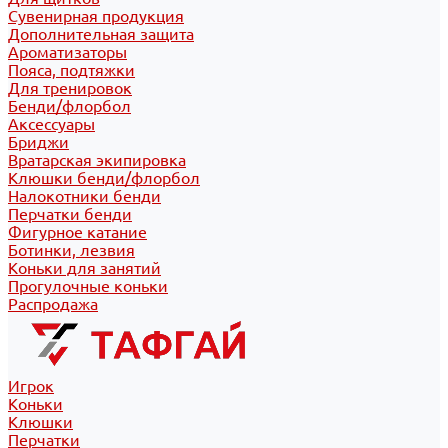
Сувенирная продукция
Дополнительная защита
Ароматизаторы
Пояса, подтяжки
Для тренировок
Бенди/флорбол
Аксессуары
Бриджи
Вратарская экипировка
Клюшки бенди/флорбол
Налокотники бенди
Перчатки бенди
Фигурное катание
Ботинки, лезвия
Коньки для занятий
Прогулочные коньки
Распродажа
Игрок
Коньки
Клюшки
Перчатки