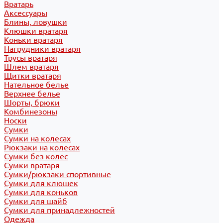
Вратарь
Аксессуары
Блины, ловушки
Клюшки вратаря
Коньки вратаря
Нагрудники вратаря
Трусы вратаря
Шлем вратаря
Щитки вратаря
Нательное белье
Верхнее белье
Шорты, брюки
Комбинезоны
Носки
Сумки
Сумки на колесах
Рюкзаки на колесах
Сумки без колес
Сумки вратаря
Сумки/рюкзаки спортивные
Сумки для клюшек
Сумки для коньков
Сумки для шайб
Сумки для принадлежностей
Одежда