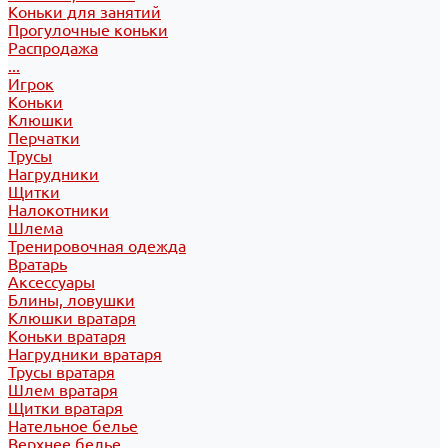
Коньки для занятий
Прогулочные коньки
Распродажа
...
Игрок
Коньки
Клюшки
Перчатки
Трусы
Нагрудники
Щитки
Налокотники
Шлема
Тренировочная одежда
Вратарь
Аксессуары
Блины, ловушки
Клюшки вратаря
Коньки вратаря
Нагрудники вратаря
Трусы вратаря
Шлем вратаря
Щитки вратаря
Нательное белье
Верхнее белье