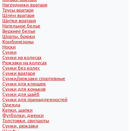
Нагрудники вратаря
Трусы вратаря
Шлем вратаря
Щитки вратаря
Нательное белье
Верхнее белье
Шорты, брюки
Комбинезоны
Носки
Сумки
Сумки на колесах
Рюкзаки на колесах
Сумки без колес
Сумки вратаря
Сумки/рюкзаки спортивные
Сумки для клюшек
Сумки для коньков
Сумки для шайб
Сумки для принадлежностей
Одежда
Кепки, шапки
Футболки, джерси
Толстовки, свитшоты
Сумки, рюкзаки