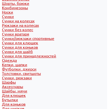
Шорты, брюки
Комбинезоны
Носки
Сумки
Сумки на колесах
Рюкзаки на колесах
Сумки без колес
Сумки вратаря
Сумки/рюкзаки спортивные
Сумки для клюшек
Сумки для коньков
Сумки для шайб
Сумки для принадлежностей
Одежда
Кепки, шапки
Футболки, джерси
Толстовки, свитшоты
Сумки, рюкзаки
Шарфы
Аксессуары
Шайбы, мячи
Для клюшек
Бутылки
Для коньков
Для щитков