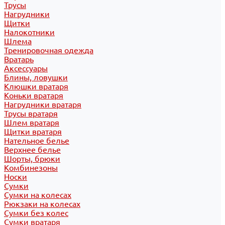
Трусы
Нагрудники
Щитки
Налокотники
Шлема
Тренировочная одежда
Вратарь
Аксессуары
Блины, ловушки
Клюшки вратаря
Коньки вратаря
Нагрудники вратаря
Трусы вратаря
Шлем вратаря
Щитки вратаря
Нательное белье
Верхнее белье
Шорты, брюки
Комбинезоны
Носки
Сумки
Сумки на колесах
Рюкзаки на колесах
Сумки без колес
Сумки вратаря