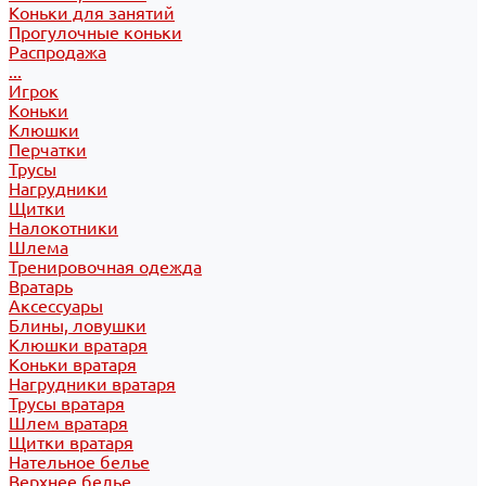
Коньки для занятий
Прогулочные коньки
Распродажа
...
Игрок
Коньки
Клюшки
Перчатки
Трусы
Нагрудники
Щитки
Налокотники
Шлема
Тренировочная одежда
Вратарь
Аксессуары
Блины, ловушки
Клюшки вратаря
Коньки вратаря
Нагрудники вратаря
Трусы вратаря
Шлем вратаря
Щитки вратаря
Нательное белье
Верхнее белье