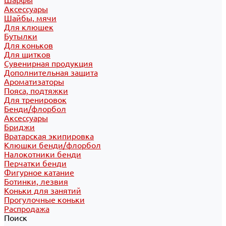
Шарфы
Аксессуары
Шайбы, мячи
Для клюшек
Бутылки
Для коньков
Для щитков
Сувенирная продукция
Дополнительная защита
Ароматизаторы
Пояса, подтяжки
Для тренировок
Бенди/флорбол
Аксессуары
Бриджи
Вратарская экипировка
Клюшки бенди/флорбол
Налокотники бенди
Перчатки бенди
Фигурное катание
Ботинки, лезвия
Коньки для занятий
Прогулочные коньки
Распродажа
Поиск