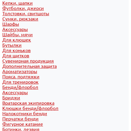
Кепки, шапки
Футболки, джерси
Толстовки, свитшоты
Сумки, рюкзаки
Шарфы
Аксессуары
Шайбы, мячи
Для клюшек
Бутылки
Для коньков
Для щитков
Сувенирная продукция
Дополнительная защита
Ароматизаторы
Пояса, подтяжки
Для тренировок
Бенди/флорбол
Аксессуары
Бриджи
Вратарская экипировка
Клюшки бенди/флорбол
Налокотники бенди
Перчатки бенди
Фигурное катание
Ботинки, лезвия