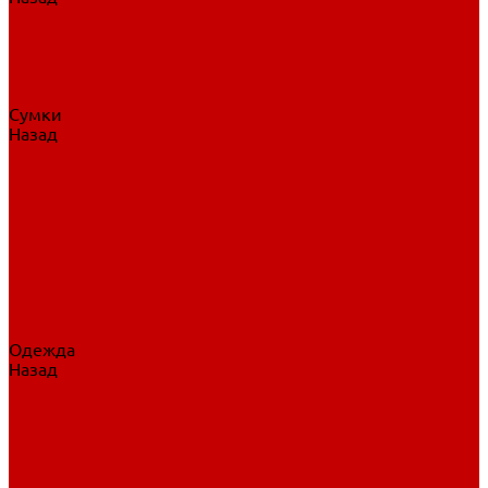
Нательное белье
Верхнее белье
Шорты, брюки
Комбинезоны
Носки
Сумки
Назад
Сумки
Сумки на колесах
Рюкзаки на колесах
Сумки без колес
Сумки вратаря
Сумки/рюкзаки спортивные
Сумки для клюшек
Сумки для коньков
Сумки для шайб
Сумки для принадлежностей
Одежда
Назад
Одежда
Кепки, шапки
Футболки, джерси
Толстовки, свитшоты
Сумки, рюкзаки
Шарфы