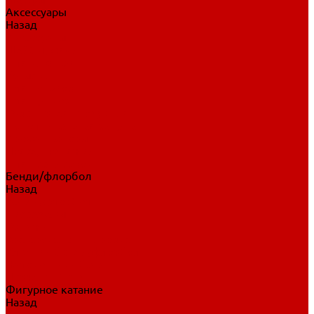
Аксессуары
Назад
Аксессуары
Шайбы, мячи
Для клюшек
Бутылки
Для коньков
Для щитков
Сувенирная продукция
Дополнительная защита
Ароматизаторы
Пояса, подтяжки
Для тренировок
Бенди/флорбол
Назад
Бенди/флорбол
Аксессуары
Бриджи
Вратарская экипировка
Клюшки бенди/флорбол
Налокотники бенди
Перчатки бенди
Фигурное катание
Назад