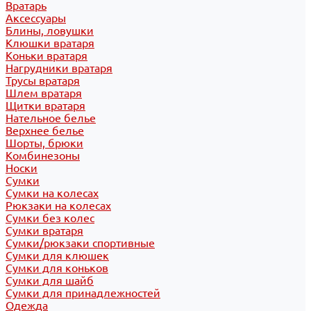
Вратарь
Аксессуары
Блины, ловушки
Клюшки вратаря
Коньки вратаря
Нагрудники вратаря
Трусы вратаря
Шлем вратаря
Щитки вратаря
Нательное белье
Верхнее белье
Шорты, брюки
Комбинезоны
Носки
Сумки
Сумки на колесах
Рюкзаки на колесах
Сумки без колес
Сумки вратаря
Сумки/рюкзаки спортивные
Сумки для клюшек
Сумки для коньков
Сумки для шайб
Сумки для принадлежностей
Одежда