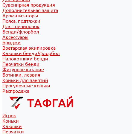
Сувенирная продукция
Дополнительная защита
Ароматизаторы
Пояса, подтяжки
Для тренировок
Бенди/флорбол
Аксессуары
Бриджи
Вратарская экипировка
Клюшки бенди/флорбол
Налокотники бенди
Перчатки бенди
Фигурное катание
Ботинки, лезвия
Коньки для занятий
Прогулочные коньки
Распродажа
Игрок
Коньки
Клюшки
Перчатки