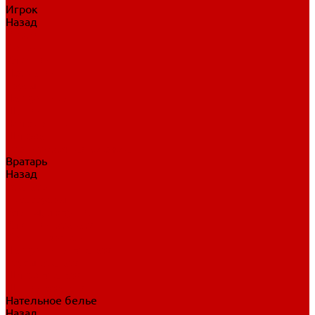
Игрок
Назад
Игрок
Коньки
Клюшки
Перчатки
Трусы
Нагрудники
Щитки
Налокотники
Шлема
Тренировочная одежда
Вратарь
Назад
Вратарь
Аксессуары
Блины, ловушки
Клюшки вратаря
Коньки вратаря
Нагрудники вратаря
Трусы вратаря
Шлем вратаря
Щитки вратаря
Нательное белье
Назад