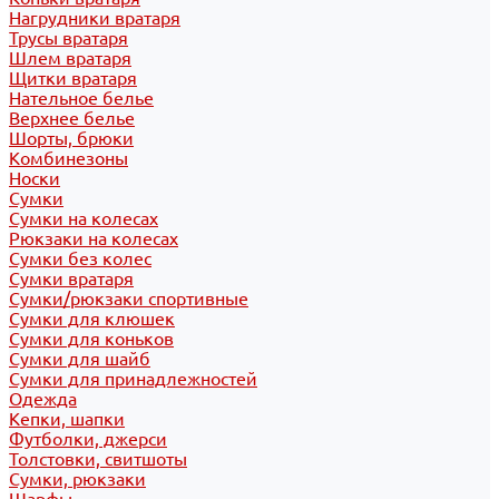
Нагрудники вратаря
Трусы вратаря
Шлем вратаря
Щитки вратаря
Нательное белье
Верхнее белье
Шорты, брюки
Комбинезоны
Носки
Сумки
Сумки на колесах
Рюкзаки на колесах
Сумки без колес
Сумки вратаря
Сумки/рюкзаки спортивные
Сумки для клюшек
Сумки для коньков
Сумки для шайб
Сумки для принадлежностей
Одежда
Кепки, шапки
Футболки, джерси
Толстовки, свитшоты
Сумки, рюкзаки