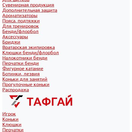
Сувенирная продукция
Дополнительная защита
Ароматизаторы
Пояса, подтяжки
Для тренировок
Бенди/флорбол
Аксессуары
Бриджи
Вратарская экипировка
Клюшки бенди/флорбол
Налокотники бенди
Перчатки бенди
Фигурное катание
Ботинки, лезвия
Коньки для занятий
Прогулочные коньки
Распродажа
Игрок
Коньки
Клюшки
Перчатки