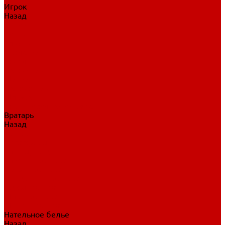
Игрок
Назад
Игрок
Коньки
Клюшки
Перчатки
Трусы
Нагрудники
Щитки
Налокотники
Шлема
Тренировочная одежда
Вратарь
Назад
Вратарь
Аксессуары
Блины, ловушки
Клюшки вратаря
Коньки вратаря
Нагрудники вратаря
Трусы вратаря
Шлем вратаря
Щитки вратаря
Нательное белье
Назад