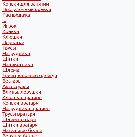
Коньки для занятий
Прогулочные коньки
Распродажа
...
Игрок
Коньки
Клюшки
Перчатки
Трусы
Нагрудники
Щитки
Налокотники
Шлема
Тренировочная одежда
Вратарь
Аксессуары
Блины, ловушки
Клюшки вратаря
Коньки вратаря
Нагрудники вратаря
Трусы вратаря
Шлем вратаря
Щитки вратаря
Нательное белье
Верхнее белье