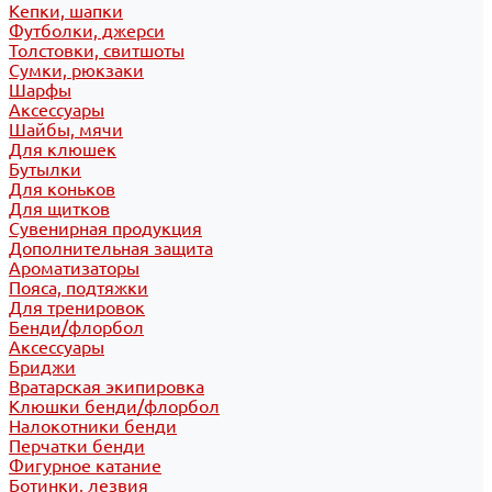
Кепки, шапки
Футболки, джерси
Толстовки, свитшоты
Сумки, рюкзаки
Шарфы
Аксессуары
Шайбы, мячи
Для клюшек
Бутылки
Для коньков
Для щитков
Сувенирная продукция
Дополнительная защита
Ароматизаторы
Пояса, подтяжки
Для тренировок
Бенди/флорбол
Аксессуары
Бриджи
Вратарская экипировка
Клюшки бенди/флорбол
Налокотники бенди
Перчатки бенди
Фигурное катание
Ботинки, лезвия