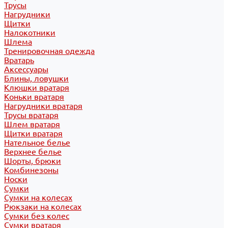
Трусы
Нагрудники
Щитки
Налокотники
Шлема
Тренировочная одежда
Вратарь
Аксессуары
Блины, ловушки
Клюшки вратаря
Коньки вратаря
Нагрудники вратаря
Трусы вратаря
Шлем вратаря
Щитки вратаря
Нательное белье
Верхнее белье
Шорты, брюки
Комбинезоны
Носки
Сумки
Сумки на колесах
Рюкзаки на колесах
Сумки без колес
Сумки вратаря