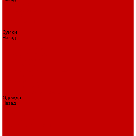
Нательное белье
Верхнее белье
Шорты, брюки
Комбинезоны
Носки
Сумки
Назад
Сумки
Сумки на колесах
Рюкзаки на колесах
Сумки без колес
Сумки вратаря
Сумки/рюкзаки спортивные
Сумки для клюшек
Сумки для коньков
Сумки для шайб
Сумки для принадлежностей
Одежда
Назад
Одежда
Кепки, шапки
Футболки, джерси
Толстовки, свитшоты
Сумки, рюкзаки
Шарфы