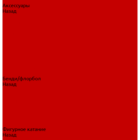
Аксессуары
Назад
Аксессуары
Шайбы, мячи
Для клюшек
Бутылки
Для коньков
Для щитков
Сувенирная продукция
Дополнительная защита
Ароматизаторы
Пояса, подтяжки
Для тренировок
Бенди/флорбол
Назад
Бенди/флорбол
Аксессуары
Бриджи
Вратарская экипировка
Клюшки бенди/флорбол
Налокотники бенди
Перчатки бенди
Фигурное катание
Назад