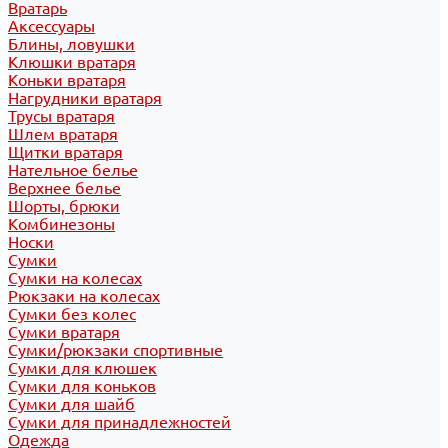
Вратарь
Аксессуары
Блины, ловушки
Клюшки вратаря
Коньки вратаря
Нагрудники вратаря
Трусы вратаря
Шлем вратаря
Щитки вратаря
Нательное белье
Верхнее белье
Шорты, брюки
Комбинезоны
Носки
Сумки
Сумки на колесах
Рюкзаки на колесах
Сумки без колес
Сумки вратаря
Сумки/рюкзаки спортивные
Сумки для клюшек
Сумки для коньков
Сумки для шайб
Сумки для принадлежностей
Одежда