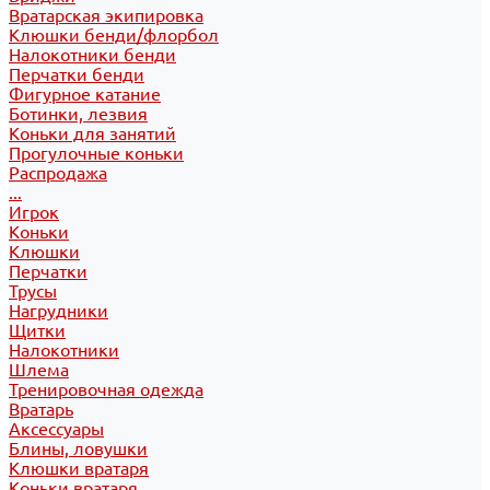
Вратарская экипировка
Клюшки бенди/флорбол
Налокотники бенди
Перчатки бенди
Фигурное катание
Ботинки, лезвия
Коньки для занятий
Прогулочные коньки
Распродажа
...
Игрок
Коньки
Клюшки
Перчатки
Трусы
Нагрудники
Щитки
Налокотники
Шлема
Тренировочная одежда
Вратарь
Аксессуары
Блины, ловушки
Клюшки вратаря
Коньки вратаря