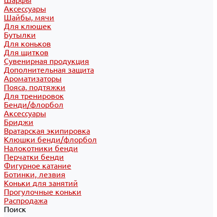
Шарфы
Аксессуары
Шайбы, мячи
Для клюшек
Бутылки
Для коньков
Для щитков
Сувенирная продукция
Дополнительная защита
Ароматизаторы
Пояса, подтяжки
Для тренировок
Бенди/флорбол
Аксессуары
Бриджи
Вратарская экипировка
Клюшки бенди/флорбол
Налокотники бенди
Перчатки бенди
Фигурное катание
Ботинки, лезвия
Коньки для занятий
Прогулочные коньки
Распродажа
Поиск