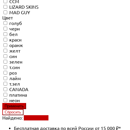
CCM
LIZARD SKINS
MAD GUY
Цвет
голуб
черн
бел
красн
оранж
желт
син
зелен
т.син
роз
лайм
т.зел
CANADA
платина
неон
Найдено:
Применить
Бесплатная доставка по всей России от 15 000 ₽*