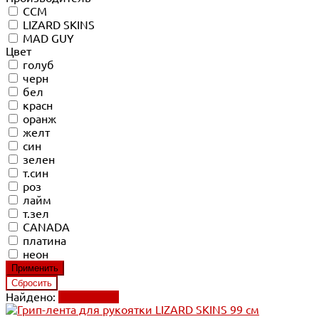
CCM
LIZARD SKINS
MAD GUY
Цвет
голуб
черн
бел
красн
оранж
желт
син
зелен
т.син
роз
лайм
т.зел
CANADA
платина
неон
Найдено:
Применить