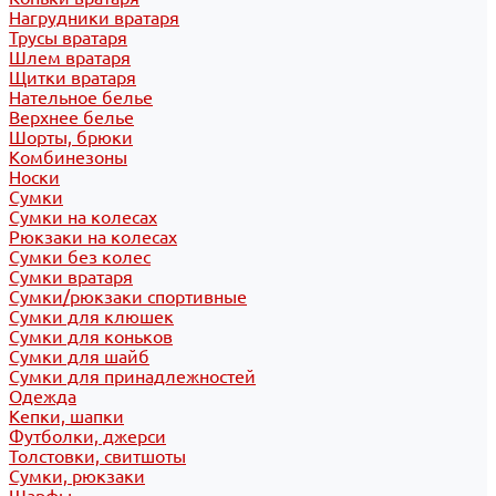
Нагрудники вратаря
Трусы вратаря
Шлем вратаря
Щитки вратаря
Нательное белье
Верхнее белье
Шорты, брюки
Комбинезоны
Носки
Сумки
Сумки на колесах
Рюкзаки на колесах
Сумки без колес
Сумки вратаря
Сумки/рюкзаки спортивные
Сумки для клюшек
Сумки для коньков
Сумки для шайб
Сумки для принадлежностей
Одежда
Кепки, шапки
Футболки, джерси
Толстовки, свитшоты
Сумки, рюкзаки