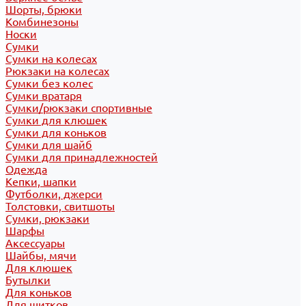
Шорты, брюки
Комбинезоны
Носки
Сумки
Сумки на колесах
Рюкзаки на колесах
Сумки без колес
Сумки вратаря
Сумки/рюкзаки спортивные
Сумки для клюшек
Сумки для коньков
Сумки для шайб
Сумки для принадлежностей
Одежда
Кепки, шапки
Футболки, джерси
Толстовки, свитшоты
Сумки, рюкзаки
Шарфы
Аксессуары
Шайбы, мячи
Для клюшек
Бутылки
Для коньков
Для щитков