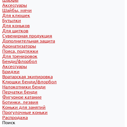
Шарфы
Аксессуары
Шайбы, мячи
Для клюшек
Бутылки
Для коньков
Для щитков
Сувенирная продукция
Дополнительная защита
Ароматизаторы
Пояса, подтяжки
Для тренировок
Бенди/флорбол
Аксессуары
Бриджи
Вратарская экипировка
Клюшки бенди/флорбол
Налокотники бенди
Перчатки бенди
Фигурное катание
Ботинки, лезвия
Коньки для занятий
Прогулочные коньки
Распродажа
Поиск