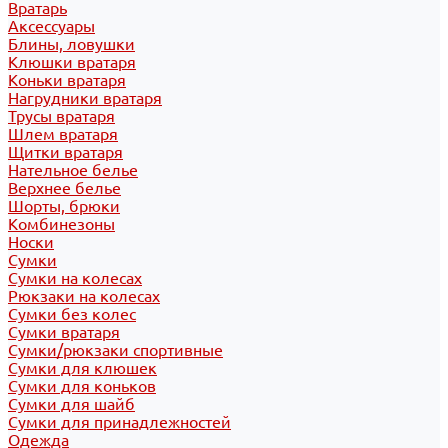
Вратарь
Аксессуары
Блины, ловушки
Клюшки вратаря
Коньки вратаря
Нагрудники вратаря
Трусы вратаря
Шлем вратаря
Щитки вратаря
Нательное белье
Верхнее белье
Шорты, брюки
Комбинезоны
Носки
Сумки
Сумки на колесах
Рюкзаки на колесах
Сумки без колес
Сумки вратаря
Сумки/рюкзаки спортивные
Сумки для клюшек
Сумки для коньков
Сумки для шайб
Сумки для принадлежностей
Одежда