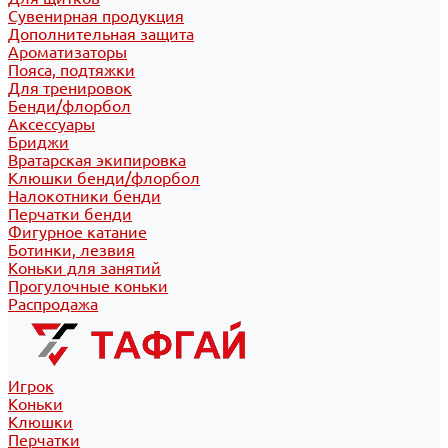
Сувенирная продукция
Дополнительная защита
Ароматизаторы
Пояса, подтяжки
Для тренировок
Бенди/флорбол
Аксессуары
Бриджи
Вратарская экипировка
Клюшки бенди/флорбол
Налокотники бенди
Перчатки бенди
Фигурное катание
Ботинки, лезвия
Коньки для занятий
Прогулочные коньки
Распродажа
Игрок
Коньки
Клюшки
Перчатки