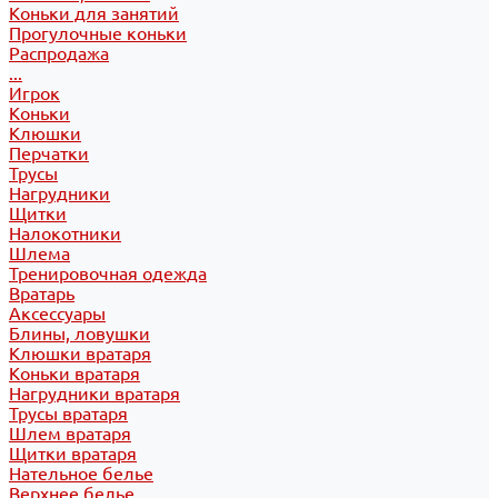
Коньки для занятий
Прогулочные коньки
Распродажа
...
Игрок
Коньки
Клюшки
Перчатки
Трусы
Нагрудники
Щитки
Налокотники
Шлема
Тренировочная одежда
Вратарь
Аксессуары
Блины, ловушки
Клюшки вратаря
Коньки вратаря
Нагрудники вратаря
Трусы вратаря
Шлем вратаря
Щитки вратаря
Нательное белье
Верхнее белье