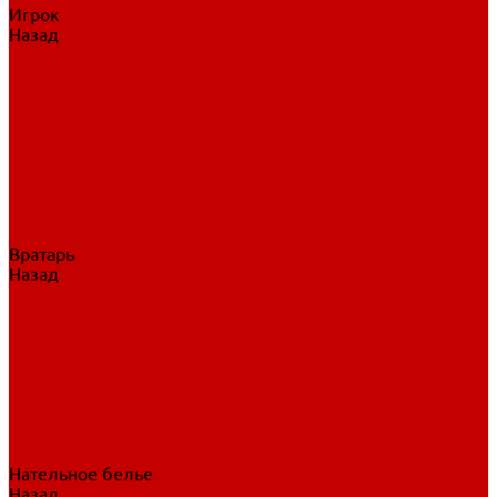
Игрок
Назад
Игрок
Коньки
Клюшки
Перчатки
Трусы
Нагрудники
Щитки
Налокотники
Шлема
Тренировочная одежда
Вратарь
Назад
Вратарь
Аксессуары
Блины, ловушки
Клюшки вратаря
Коньки вратаря
Нагрудники вратаря
Трусы вратаря
Шлем вратаря
Щитки вратаря
Нательное белье
Назад