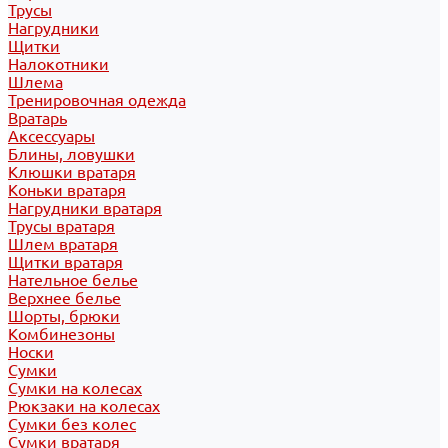
Трусы
Нагрудники
Щитки
Налокотники
Шлема
Тренировочная одежда
Вратарь
Аксессуары
Блины, ловушки
Клюшки вратаря
Коньки вратаря
Нагрудники вратаря
Трусы вратаря
Шлем вратаря
Щитки вратаря
Нательное белье
Верхнее белье
Шорты, брюки
Комбинезоны
Носки
Сумки
Сумки на колесах
Рюкзаки на колесах
Сумки без колес
Сумки вратаря