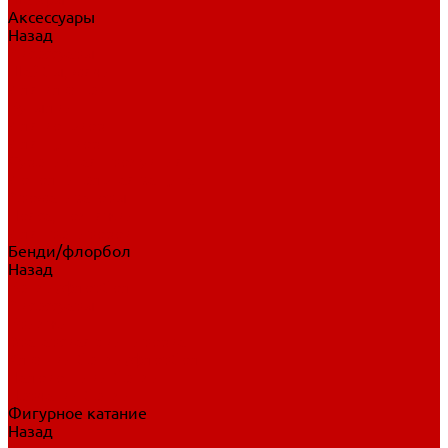
Аксессуары
Назад
Аксессуары
Шайбы, мячи
Для клюшек
Бутылки
Для коньков
Для щитков
Сувенирная продукция
Дополнительная защита
Ароматизаторы
Пояса, подтяжки
Для тренировок
Бенди/флорбол
Назад
Бенди/флорбол
Аксессуары
Бриджи
Вратарская экипировка
Клюшки бенди/флорбол
Налокотники бенди
Перчатки бенди
Фигурное катание
Назад