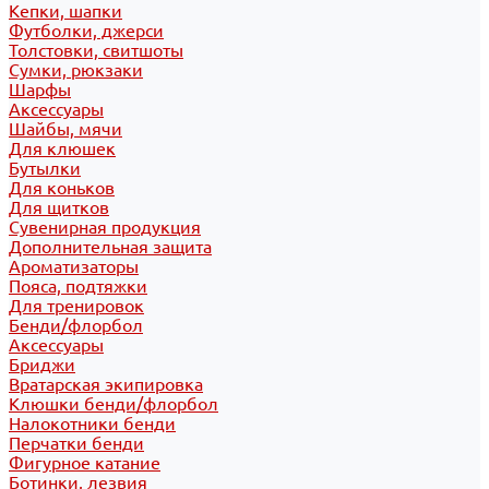
Кепки, шапки
Футболки, джерси
Толстовки, свитшоты
Сумки, рюкзаки
Шарфы
Аксессуары
Шайбы, мячи
Для клюшек
Бутылки
Для коньков
Для щитков
Сувенирная продукция
Дополнительная защита
Ароматизаторы
Пояса, подтяжки
Для тренировок
Бенди/флорбол
Аксессуары
Бриджи
Вратарская экипировка
Клюшки бенди/флорбол
Налокотники бенди
Перчатки бенди
Фигурное катание
Ботинки, лезвия