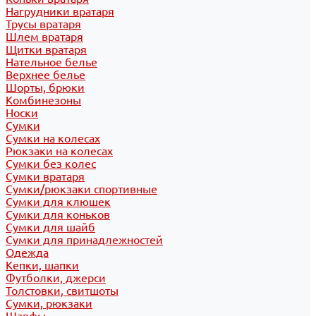
Нагрудники вратаря
Трусы вратаря
Шлем вратаря
Щитки вратаря
Нательное белье
Верхнее белье
Шорты, брюки
Комбинезоны
Носки
Сумки
Сумки на колесах
Рюкзаки на колесах
Сумки без колес
Сумки вратаря
Сумки/рюкзаки спортивные
Сумки для клюшек
Сумки для коньков
Сумки для шайб
Сумки для принадлежностей
Одежда
Кепки, шапки
Футболки, джерси
Толстовки, свитшоты
Сумки, рюкзаки