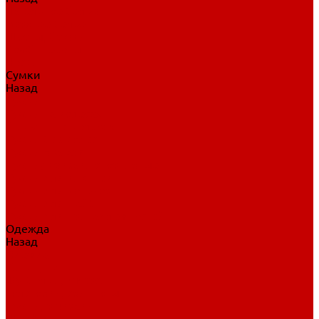
Нательное белье
Верхнее белье
Шорты, брюки
Комбинезоны
Носки
Сумки
Назад
Сумки
Сумки на колесах
Рюкзаки на колесах
Сумки без колес
Сумки вратаря
Сумки/рюкзаки спортивные
Сумки для клюшек
Сумки для коньков
Сумки для шайб
Сумки для принадлежностей
Одежда
Назад
Одежда
Кепки, шапки
Футболки, джерси
Толстовки, свитшоты
Сумки, рюкзаки
Шарфы