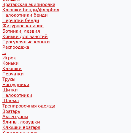
Вратарская экипировка
Клюшки бенди/флорбол
Налокотники бенди
Перчатки бенди
Фигурное катание
Ботинки, лезвия
Коньки для занятий
Прогулочные коньки
Распродажа
...
Игрок
Коньки
Клюшки
Перчатки
Трусы
Нагрудники
Щитки
Налокотники
Шлема
Тренировочная одежда
Вратарь
Аксессуары
Блины, ловушки
Клюшки вратаря
Коньки вратаря