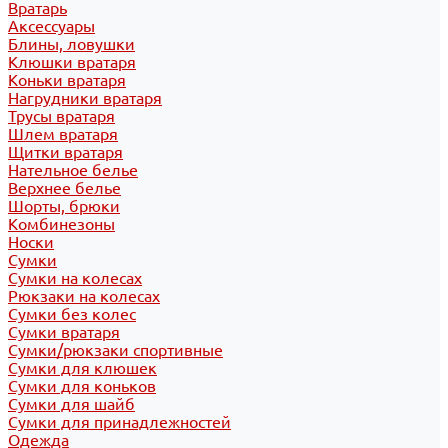
Вратарь
Аксессуары
Блины, ловушки
Клюшки вратаря
Коньки вратаря
Нагрудники вратаря
Трусы вратаря
Шлем вратаря
Щитки вратаря
Нательное белье
Верхнее белье
Шорты, брюки
Комбинезоны
Носки
Сумки
Сумки на колесах
Рюкзаки на колесах
Сумки без колес
Сумки вратаря
Сумки/рюкзаки спортивные
Сумки для клюшек
Сумки для коньков
Сумки для шайб
Сумки для принадлежностей
Одежда