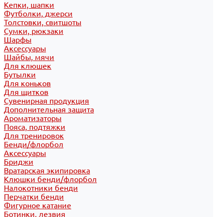
Кепки, шапки
Футболки, джерси
Толстовки, свитшоты
Сумки, рюкзаки
Шарфы
Аксессуары
Шайбы, мячи
Для клюшек
Бутылки
Для коньков
Для щитков
Сувенирная продукция
Дополнительная защита
Ароматизаторы
Пояса, подтяжки
Для тренировок
Бенди/флорбол
Аксессуары
Бриджи
Вратарская экипировка
Клюшки бенди/флорбол
Налокотники бенди
Перчатки бенди
Фигурное катание
Ботинки, лезвия