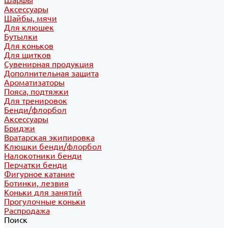
Шарфы
Аксессуары
Шайбы, мячи
Для клюшек
Бутылки
Для коньков
Для щитков
Сувенирная продукция
Дополнительная защита
Ароматизаторы
Пояса, подтяжки
Для тренировок
Бенди/флорбол
Аксессуары
Бриджи
Вратарская экипировка
Клюшки бенди/флорбол
Налокотники бенди
Перчатки бенди
Фигурное катание
Ботинки, лезвия
Коньки для занятий
Прогулочные коньки
Распродажа
Поиск