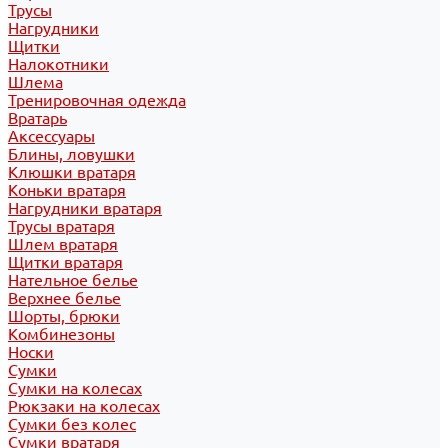
Трусы
Нагрудники
Щитки
Налокотники
Шлема
Тренировочная одежда
Вратарь
Аксессуары
Блины, ловушки
Клюшки вратаря
Коньки вратаря
Нагрудники вратаря
Трусы вратаря
Шлем вратаря
Щитки вратаря
Нательное белье
Верхнее белье
Шорты, брюки
Комбинезоны
Носки
Сумки
Сумки на колесах
Рюкзаки на колесах
Сумки без колес
Сумки вратаря