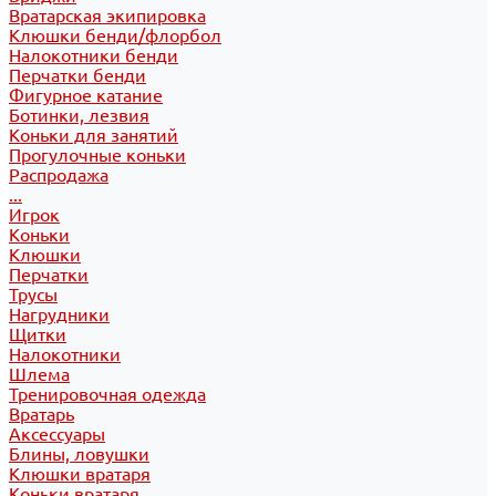
Вратарская экипировка
Клюшки бенди/флорбол
Налокотники бенди
Перчатки бенди
Фигурное катание
Ботинки, лезвия
Коньки для занятий
Прогулочные коньки
Распродажа
...
Игрок
Коньки
Клюшки
Перчатки
Трусы
Нагрудники
Щитки
Налокотники
Шлема
Тренировочная одежда
Вратарь
Аксессуары
Блины, ловушки
Клюшки вратаря
Коньки вратаря