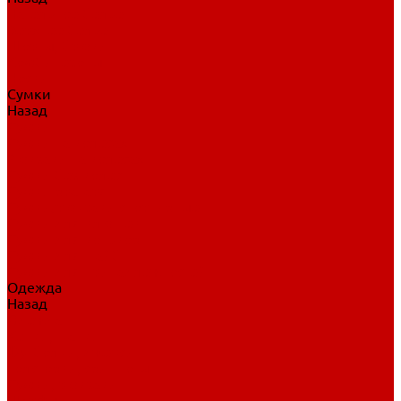
Нательное белье
Верхнее белье
Шорты, брюки
Комбинезоны
Носки
Сумки
Назад
Сумки
Сумки на колесах
Рюкзаки на колесах
Сумки без колес
Сумки вратаря
Сумки/рюкзаки спортивные
Сумки для клюшек
Сумки для коньков
Сумки для шайб
Сумки для принадлежностей
Одежда
Назад
Одежда
Кепки, шапки
Футболки, джерси
Толстовки, свитшоты
Сумки, рюкзаки
Шарфы