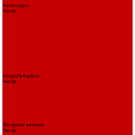
Аксессуары
Назад
Аксессуары
Шайбы, мячи
Для клюшек
Бутылки
Для коньков
Для щитков
Сувенирная продукция
Дополнительная защита
Ароматизаторы
Пояса, подтяжки
Для тренировок
Бенди/флорбол
Назад
Бенди/флорбол
Аксессуары
Бриджи
Вратарская экипировка
Клюшки бенди/флорбол
Налокотники бенди
Перчатки бенди
Фигурное катание
Назад