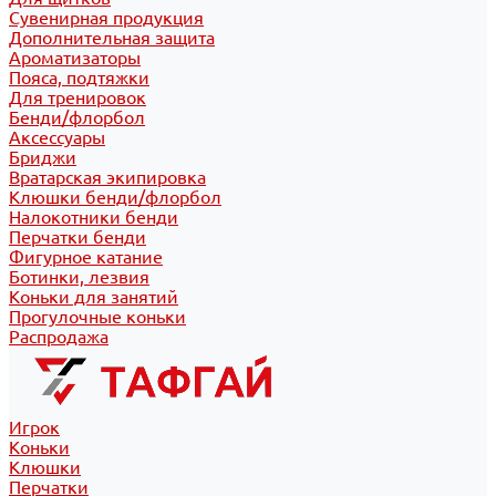
Сувенирная продукция
Дополнительная защита
Ароматизаторы
Пояса, подтяжки
Для тренировок
Бенди/флорбол
Аксессуары
Бриджи
Вратарская экипировка
Клюшки бенди/флорбол
Налокотники бенди
Перчатки бенди
Фигурное катание
Ботинки, лезвия
Коньки для занятий
Прогулочные коньки
Распродажа
Игрок
Коньки
Клюшки
Перчатки