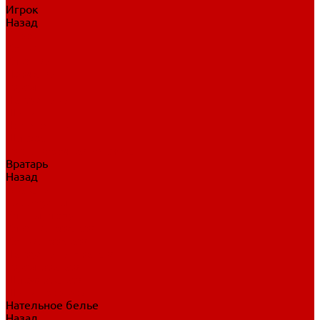
Игрок
Назад
Игрок
Коньки
Клюшки
Перчатки
Трусы
Нагрудники
Щитки
Налокотники
Шлема
Тренировочная одежда
Вратарь
Назад
Вратарь
Аксессуары
Блины, ловушки
Клюшки вратаря
Коньки вратаря
Нагрудники вратаря
Трусы вратаря
Шлем вратаря
Щитки вратаря
Нательное белье
Назад