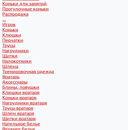
Коньки для занятий
Прогулочные коньки
Распродажа
...
Игрок
Коньки
Клюшки
Перчатки
Трусы
Нагрудники
Щитки
Налокотники
Шлема
Тренировочная одежда
Вратарь
Аксессуары
Блины, ловушки
Клюшки вратаря
Коньки вратаря
Нагрудники вратаря
Трусы вратаря
Шлем вратаря
Щитки вратаря
Нательное белье
Верхнее белье