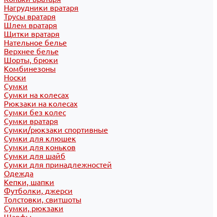
Нагрудники вратаря
Трусы вратаря
Шлем вратаря
Щитки вратаря
Нательное белье
Верхнее белье
Шорты, брюки
Комбинезоны
Носки
Сумки
Сумки на колесах
Рюкзаки на колесах
Сумки без колес
Сумки вратаря
Сумки/рюкзаки спортивные
Сумки для клюшек
Сумки для коньков
Сумки для шайб
Сумки для принадлежностей
Одежда
Кепки, шапки
Футболки, джерси
Толстовки, свитшоты
Сумки, рюкзаки