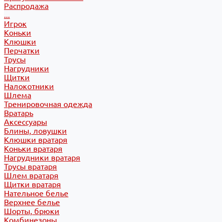
Распродажа
...
Игрок
Коньки
Клюшки
Перчатки
Трусы
Нагрудники
Щитки
Налокотники
Шлема
Тренировочная одежда
Вратарь
Аксессуары
Блины, ловушки
Клюшки вратаря
Коньки вратаря
Нагрудники вратаря
Трусы вратаря
Шлем вратаря
Щитки вратаря
Нательное белье
Верхнее белье
Шорты, брюки
Комбинезоны