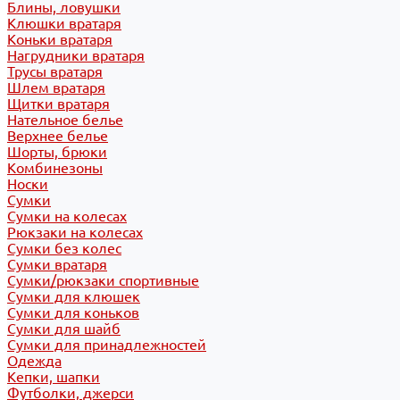
Блины, ловушки
Клюшки вратаря
Коньки вратаря
Нагрудники вратаря
Трусы вратаря
Шлем вратаря
Щитки вратаря
Нательное белье
Верхнее белье
Шорты, брюки
Комбинезоны
Носки
Сумки
Сумки на колесах
Рюкзаки на колесах
Сумки без колес
Сумки вратаря
Сумки/рюкзаки спортивные
Сумки для клюшек
Сумки для коньков
Сумки для шайб
Сумки для принадлежностей
Одежда
Кепки, шапки
Футболки, джерси