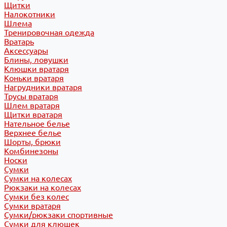
Щитки
Налокотники
Шлема
Тренировочная одежда
Вратарь
Аксессуары
Блины, ловушки
Клюшки вратаря
Коньки вратаря
Нагрудники вратаря
Трусы вратаря
Шлем вратаря
Щитки вратаря
Нательное белье
Верхнее белье
Шорты, брюки
Комбинезоны
Носки
Сумки
Сумки на колесах
Рюкзаки на колесах
Сумки без колес
Сумки вратаря
Сумки/рюкзаки спортивные
Сумки для клюшек