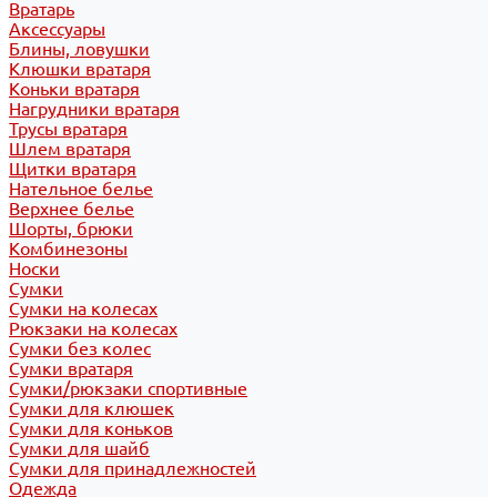
Вратарь
Аксессуары
Блины, ловушки
Клюшки вратаря
Коньки вратаря
Нагрудники вратаря
Трусы вратаря
Шлем вратаря
Щитки вратаря
Нательное белье
Верхнее белье
Шорты, брюки
Комбинезоны
Носки
Сумки
Сумки на колесах
Рюкзаки на колесах
Сумки без колес
Сумки вратаря
Сумки/рюкзаки спортивные
Сумки для клюшек
Сумки для коньков
Сумки для шайб
Сумки для принадлежностей
Одежда