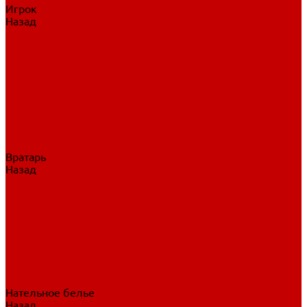
Игрок
Назад
Игрок
Коньки
Клюшки
Перчатки
Трусы
Нагрудники
Щитки
Налокотники
Шлема
Тренировочная одежда
Вратарь
Назад
Вратарь
Аксессуары
Блины, ловушки
Клюшки вратаря
Коньки вратаря
Нагрудники вратаря
Трусы вратаря
Шлем вратаря
Щитки вратаря
Нательное белье
Назад