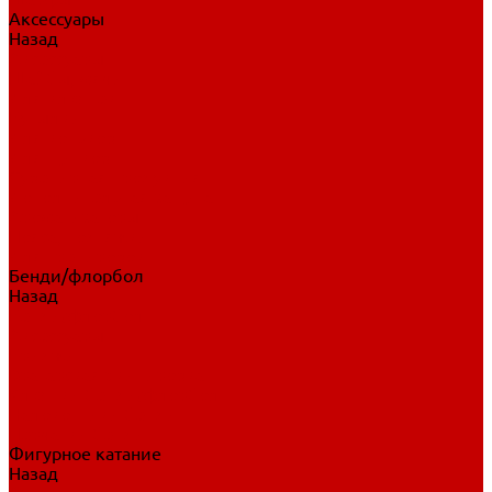
Аксессуары
Назад
Аксессуары
Шайбы, мячи
Для клюшек
Бутылки
Для коньков
Для щитков
Сувенирная продукция
Дополнительная защита
Ароматизаторы
Пояса, подтяжки
Для тренировок
Бенди/флорбол
Назад
Бенди/флорбол
Аксессуары
Бриджи
Вратарская экипировка
Клюшки бенди/флорбол
Налокотники бенди
Перчатки бенди
Фигурное катание
Назад