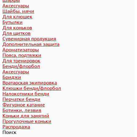
Шарфы
Аксессуары
Шайбы, мячи
Для клюшек
Бутылки
Для коньков
Для щитков
Сувенирная продукция
Дополнительная защита
Ароматизаторы
Пояса, подтяжки
Для тренировок
Бенди/флорбол
Аксессуары
Бриджи
Вратарская экипировка
Клюшки бенди/флорбол
Налокотники бенди
Перчатки бенди
Фигурное катание
Ботинки, лезвия
Коньки для занятий
Прогулочные коньки
Распродажа
Поиск