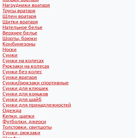
Нагрудники вратаря
Трусы вратаря
Шлем вратаря
Щитки вратаря
Нательное белье
Верхнее белье
Шорты, брюки
Комбинезоны
Носки
Сумки
Сумки на колесах
Рюкзаки на колесах
Сумки без колес
Сумки вратаря
Сумки/рюкзаки спортивные
Сумки для клюшек
Сумки для коньков
Сумки для шайб
Сумки для принадлежностей
Одежда
Кепки, шапки
Футболки, джерси
Толстовки, свитшоты
Сумки, рюкзаки