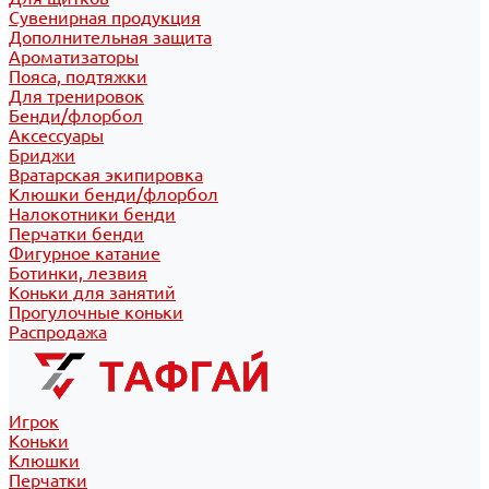
Сувенирная продукция
Дополнительная защита
Ароматизаторы
Пояса, подтяжки
Для тренировок
Бенди/флорбол
Аксессуары
Бриджи
Вратарская экипировка
Клюшки бенди/флорбол
Налокотники бенди
Перчатки бенди
Фигурное катание
Ботинки, лезвия
Коньки для занятий
Прогулочные коньки
Распродажа
Игрок
Коньки
Клюшки
Перчатки