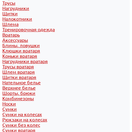
Трусы
Нагрудники
Щитки
Налокотники
Шлема
Тренировочная одежда
Вратарь
Аксессуары
Блины, ловушки
Клюшки вратаря
Коньки вратаря
Нагрудники вратаря
Трусы вратаря
Шлем вратаря
Щитки вратаря
Нательное белье
Верхнее белье
Шорты, брюки
Комбинезоны
Носки
Сумки
Сумки на колесах
Рюкзаки на колесах
Сумки без колес
Сумки вратаря