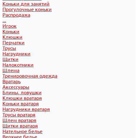
Коньки для занятий
Прогулочные коньки
Распродажа
...
Игрок
Коньки
Клюшки
Перчатки
Трусы
Нагрудники
Щитки
Налокотники
Шлема
Тренировочная одежда
Вратарь
Аксессуары
Блины, ловушки
Клюшки вратаря
Коньки вратаря
Нагрудники вратаря
Трусы вратаря
Шлем вратаря
Щитки вратаря
Нательное белье
Верхнее белье