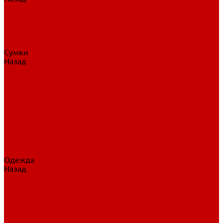
Нательное белье
Верхнее белье
Шорты, брюки
Комбинезоны
Носки
Сумки
Назад
Сумки
Сумки на колесах
Рюкзаки на колесах
Сумки без колес
Сумки вратаря
Сумки/рюкзаки спортивные
Сумки для клюшек
Сумки для коньков
Сумки для шайб
Сумки для принадлежностей
Одежда
Назад
Одежда
Кепки, шапки
Футболки, джерси
Толстовки, свитшоты
Сумки, рюкзаки
Шарфы