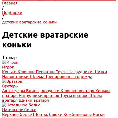
Главная
/
Подборки
/
детские вратарские коньки
Детские вратарские
коньки
1 товар
Игрок
Коньки
Клюшки
Перчатки
Трусы
Нагрудники
Щитки
Налокотники
Шлема
Тренировочная одежда
Вратарь
Аксессуары
Блины, ловушки
Клюшки вратаря
Коньки
вратаря
Нагрудники вратаря
Трусы вратаря
Шлем
вратаря
Щитки вратаря
Нательное белье
Верхнее белье
Шорты, брюки
Комбинезоны
Носки