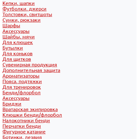
Кепки, шапки
Футболки, джерси
Толстовки, свитшоты
Сумки, рюкзаки
Шарфы
Аксессуары
Шайбы, мячи
Для клюшек
Бутылки
Для коньков
Для щитков
Сувенирная продукция
Дополнительная защита
Ароматизаторы
Пояса, подтяжки
Для тренировок
Бенди/флорбол
Аксессуары
Бриджи
Вратарская экипировка
Клюшки бенди/флорбол
Налокотники бенди
Перчатки бенди
Фигурное катание
Ботинки, лезвия