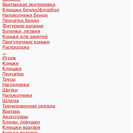
Вратарская экипировка
Клюшки бенди/флорбол
Налокотники бенди
Перчатки бенди
Фигурное катание
Ботинки, лезвия
Коньки для занятий
Прогулочные коньки
Распродажа
...
Игрок
Коньки
Клюшки
Перчатки
Трусы
Нагрудники
Щитки
Налокотники
Шлема
Тренировочная одежда
Вратарь
Аксессуары
Блины, ловушки
Клюшки вратаря
Коньки вратаря