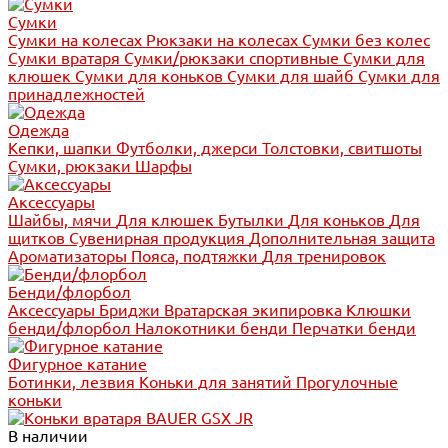
Сумки
Сумки на колесах
Рюкзаки на колесах
Сумки без колес
Сумки вратаря
Сумки/рюкзаки спортивные
Сумки для
клюшек
Сумки для коньков
Сумки для шайб
Сумки для
принадлежностей
Одежда
Кепки, шапки
Футболки, джерси
Толстовки, свитшоты
Сумки, рюкзаки
Шарфы
Аксессуары
Шайбы, мячи
Для клюшек
Бутылки
Для коньков
Для
щитков
Сувенирная продукция
Дополнительная защита
Ароматизаторы
Пояса, подтяжки
Для тренировок
Бенди/флорбол
Аксессуары
Бриджи
Вратарская экипировка
Клюшки
бенди/флорбол
Налокотники бенди
Перчатки бенди
Фигурное катание
Ботинки, лезвия
Коньки для занятий
Прогулочные
коньки
В наличии