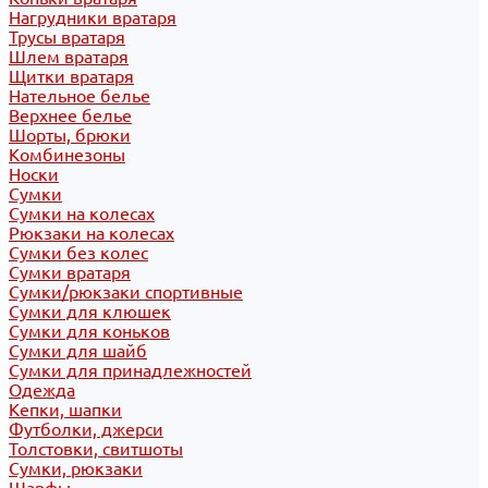
Нагрудники вратаря
Трусы вратаря
Шлем вратаря
Щитки вратаря
Нательное белье
Верхнее белье
Шорты, брюки
Комбинезоны
Носки
Сумки
Сумки на колесах
Рюкзаки на колесах
Сумки без колес
Сумки вратаря
Сумки/рюкзаки спортивные
Сумки для клюшек
Сумки для коньков
Сумки для шайб
Сумки для принадлежностей
Одежда
Кепки, шапки
Футболки, джерси
Толстовки, свитшоты
Сумки, рюкзаки