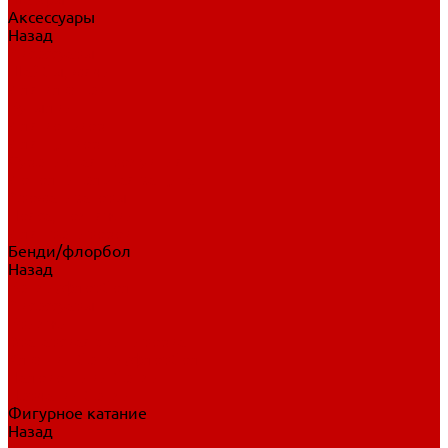
Аксессуары
Назад
Аксессуары
Шайбы, мячи
Для клюшек
Бутылки
Для коньков
Для щитков
Сувенирная продукция
Дополнительная защита
Ароматизаторы
Пояса, подтяжки
Для тренировок
Бенди/флорбол
Назад
Бенди/флорбол
Аксессуары
Бриджи
Вратарская экипировка
Клюшки бенди/флорбол
Налокотники бенди
Перчатки бенди
Фигурное катание
Назад