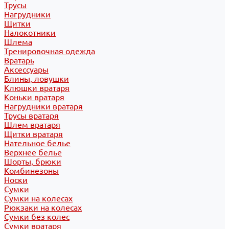
Трусы
Нагрудники
Щитки
Налокотники
Шлема
Тренировочная одежда
Вратарь
Аксессуары
Блины, ловушки
Клюшки вратаря
Коньки вратаря
Нагрудники вратаря
Трусы вратаря
Шлем вратаря
Щитки вратаря
Нательное белье
Верхнее белье
Шорты, брюки
Комбинезоны
Носки
Сумки
Сумки на колесах
Рюкзаки на колесах
Сумки без колес
Сумки вратаря