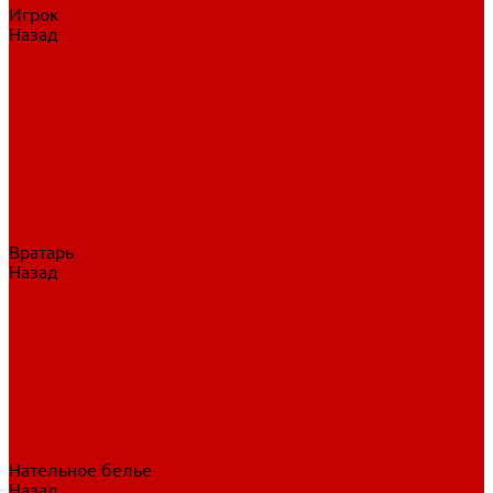
Игрок
Назад
Игрок
Коньки
Клюшки
Перчатки
Трусы
Нагрудники
Щитки
Налокотники
Шлема
Тренировочная одежда
Вратарь
Назад
Вратарь
Аксессуары
Блины, ловушки
Клюшки вратаря
Коньки вратаря
Нагрудники вратаря
Трусы вратаря
Шлем вратаря
Щитки вратаря
Нательное белье
Назад