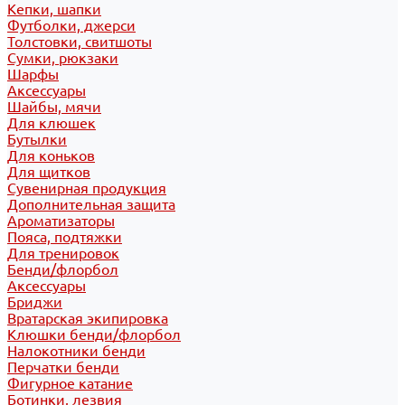
Кепки, шапки
Футболки, джерси
Толстовки, свитшоты
Сумки, рюкзаки
Шарфы
Аксессуары
Шайбы, мячи
Для клюшек
Бутылки
Для коньков
Для щитков
Сувенирная продукция
Дополнительная защита
Ароматизаторы
Пояса, подтяжки
Для тренировок
Бенди/флорбол
Аксессуары
Бриджи
Вратарская экипировка
Клюшки бенди/флорбол
Налокотники бенди
Перчатки бенди
Фигурное катание
Ботинки, лезвия