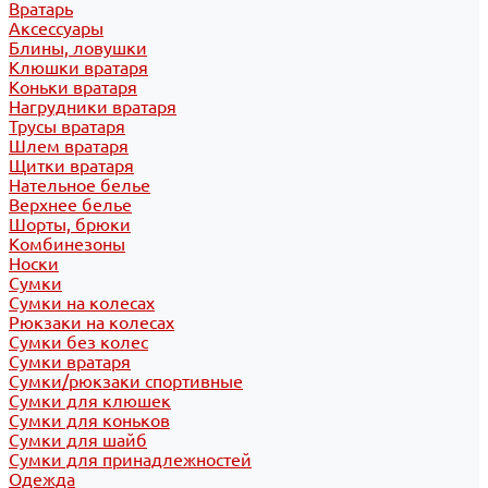
Вратарь
Аксессуары
Блины, ловушки
Клюшки вратаря
Коньки вратаря
Нагрудники вратаря
Трусы вратаря
Шлем вратаря
Щитки вратаря
Нательное белье
Верхнее белье
Шорты, брюки
Комбинезоны
Носки
Сумки
Сумки на колесах
Рюкзаки на колесах
Сумки без колес
Сумки вратаря
Сумки/рюкзаки спортивные
Сумки для клюшек
Сумки для коньков
Сумки для шайб
Сумки для принадлежностей
Одежда