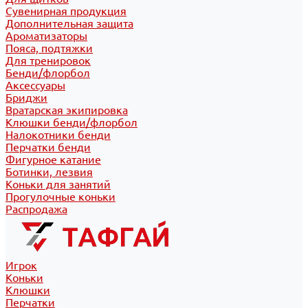
Сувенирная продукция
Дополнительная защита
Ароматизаторы
Пояса, подтяжки
Для тренировок
Бенди/флорбол
Аксессуары
Бриджи
Вратарская экипировка
Клюшки бенди/флорбол
Налокотники бенди
Перчатки бенди
Фигурное катание
Ботинки, лезвия
Коньки для занятий
Прогулочные коньки
Распродажа
Игрок
Коньки
Клюшки
Перчатки