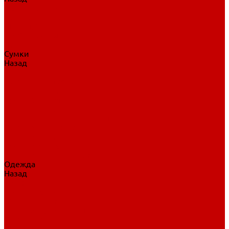
Нательное белье
Верхнее белье
Шорты, брюки
Комбинезоны
Носки
Сумки
Назад
Сумки
Сумки на колесах
Рюкзаки на колесах
Сумки без колес
Сумки вратаря
Сумки/рюкзаки спортивные
Сумки для клюшек
Сумки для коньков
Сумки для шайб
Сумки для принадлежностей
Одежда
Назад
Одежда
Кепки, шапки
Футболки, джерси
Толстовки, свитшоты
Сумки, рюкзаки
Шарфы