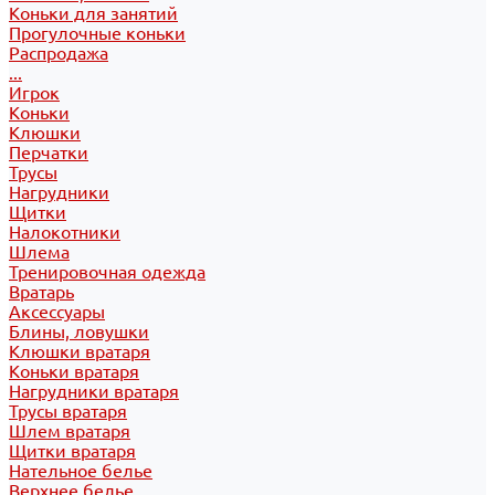
Коньки для занятий
Прогулочные коньки
Распродажа
...
Игрок
Коньки
Клюшки
Перчатки
Трусы
Нагрудники
Щитки
Налокотники
Шлема
Тренировочная одежда
Вратарь
Аксессуары
Блины, ловушки
Клюшки вратаря
Коньки вратаря
Нагрудники вратаря
Трусы вратаря
Шлем вратаря
Щитки вратаря
Нательное белье
Верхнее белье