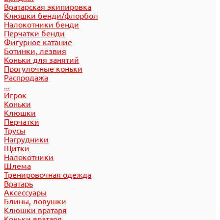
Вратарская экипировка
Клюшки бенди/флорбол
Налокотники бенди
Перчатки бенди
Фигурное катание
Ботинки, лезвия
Коньки для занятий
Прогулочные коньки
Распродажа
...
Игрок
Коньки
Клюшки
Перчатки
Трусы
Нагрудники
Щитки
Налокотники
Шлема
Тренировочная одежда
Вратарь
Аксессуары
Блины, ловушки
Клюшки вратаря
Коньки вратаря