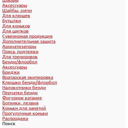
Шарфы
Аксессуары
Шайбы, мячи
Для клюшек
Бутылки
Для коньков
Для щитков
Сувенирная продукция
Дополнительная защита
Ароматизаторы
Пояса, подтяжки
Для тренировок
Бенди/флорбол
Аксессуары
Бриджи
Вратарская экипировка
Клюшки бенди/флорбол
Налокотники бенди
Перчатки бенди
Фигурное катание
Ботинки, лезвия
Коньки для занятий
Прогулочные коньки
Распродажа
Поиск