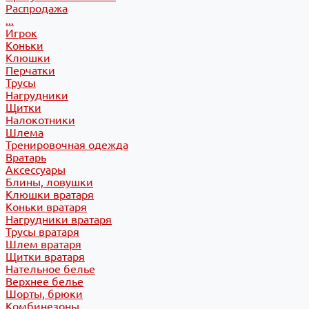
Распродажа
...
Игрок
Коньки
Клюшки
Перчатки
Трусы
Нагрудники
Щитки
Налокотники
Шлема
Тренировочная одежда
Вратарь
Аксессуары
Блины, ловушки
Клюшки вратаря
Коньки вратаря
Нагрудники вратаря
Трусы вратаря
Шлем вратаря
Щитки вратаря
Нательное белье
Верхнее белье
Шорты, брюки
Комбинезоны