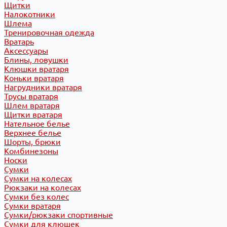
Щитки
Налокотники
Шлема
Тренировочная одежда
Вратарь
Аксессуары
Блины, ловушки
Клюшки вратаря
Коньки вратаря
Нагрудники вратаря
Трусы вратаря
Шлем вратаря
Щитки вратаря
Нательное белье
Верхнее белье
Шорты, брюки
Комбинезоны
Носки
Сумки
Сумки на колесах
Рюкзаки на колесах
Сумки без колес
Сумки вратаря
Сумки/рюкзаки спортивные
Сумки для клюшек