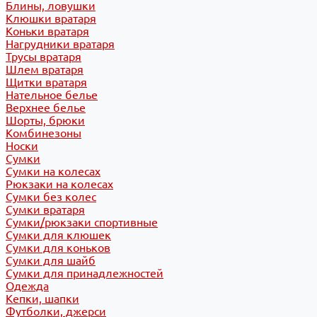
Блины, ловушки
Клюшки вратаря
Коньки вратаря
Нагрудники вратаря
Трусы вратаря
Шлем вратаря
Щитки вратаря
Нательное белье
Верхнее белье
Шорты, брюки
Комбинезоны
Носки
Сумки
Сумки на колесах
Рюкзаки на колесах
Сумки без колес
Сумки вратаря
Сумки/рюкзаки спортивные
Сумки для клюшек
Сумки для коньков
Сумки для шайб
Сумки для принадлежностей
Одежда
Кепки, шапки
Футболки, джерси