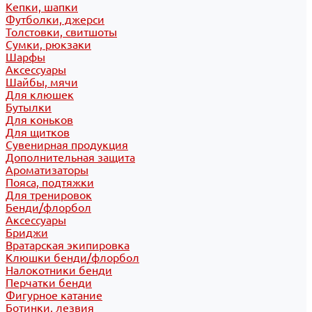
Кепки, шапки
Футболки, джерси
Толстовки, свитшоты
Сумки, рюкзаки
Шарфы
Аксессуары
Шайбы, мячи
Для клюшек
Бутылки
Для коньков
Для щитков
Сувенирная продукция
Дополнительная защита
Ароматизаторы
Пояса, подтяжки
Для тренировок
Бенди/флорбол
Аксессуары
Бриджи
Вратарская экипировка
Клюшки бенди/флорбол
Налокотники бенди
Перчатки бенди
Фигурное катание
Ботинки, лезвия