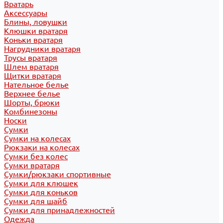
Вратарь
Аксессуары
Блины, ловушки
Клюшки вратаря
Коньки вратаря
Нагрудники вратаря
Трусы вратаря
Шлем вратаря
Щитки вратаря
Нательное белье
Верхнее белье
Шорты, брюки
Комбинезоны
Носки
Сумки
Сумки на колесах
Рюкзаки на колесах
Сумки без колес
Сумки вратаря
Сумки/рюкзаки спортивные
Сумки для клюшек
Сумки для коньков
Сумки для шайб
Сумки для принадлежностей
Одежда