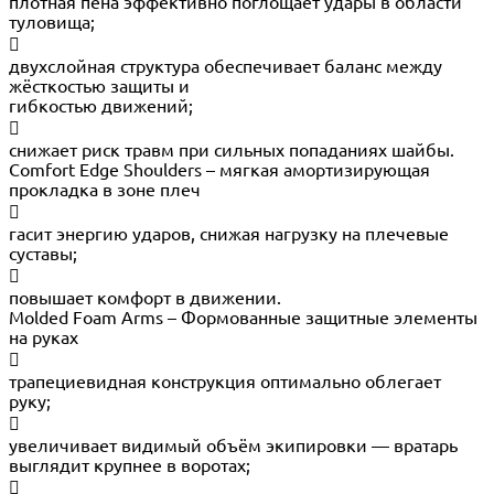
плотная пена эффективно поглощает удары в области
туловища;

двухслойная структура обеспечивает баланс между
жёсткостью защиты и
гибкостью движений;

снижает риск травм при сильных попаданиях шайбы.
Comfort Edge Shoulders – мягкая амортизирующая
прокладка в зоне плеч

гасит энергию ударов, снижая нагрузку на плечевые
суставы;

повышает комфорт в движении.
Molded Foam Arms – Формованные защитные элементы
на руках

трапециевидная конструкция оптимально облегает
руку;

увеличивает видимый объём экипировки — вратарь
выглядит крупнее в воротах;
