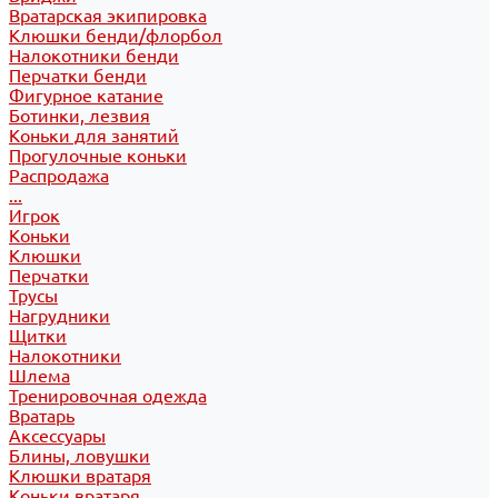
Вратарская экипировка
Клюшки бенди/флорбол
Налокотники бенди
Перчатки бенди
Фигурное катание
Ботинки, лезвия
Коньки для занятий
Прогулочные коньки
Распродажа
...
Игрок
Коньки
Клюшки
Перчатки
Трусы
Нагрудники
Щитки
Налокотники
Шлема
Тренировочная одежда
Вратарь
Аксессуары
Блины, ловушки
Клюшки вратаря
Коньки вратаря