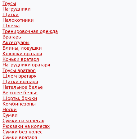
Трусы
Нагрудники
Щитки
Налокотники
Шлема
Тренировочная одежда
Вратарь
Аксессуары
Блины, ловушки
Клюшки вратаря
Коньки вратаря
Нагрудники вратаря
Трусы вратаря
Шлем вратаря
Щитки вратаря
Нательное белье
Верхнее белье
Шорты, брюки
Комбинезоны
Носки
Сумки
Сумки на колесах
Рюкзаки на колесах
Сумки без колес
Сумки вратаря