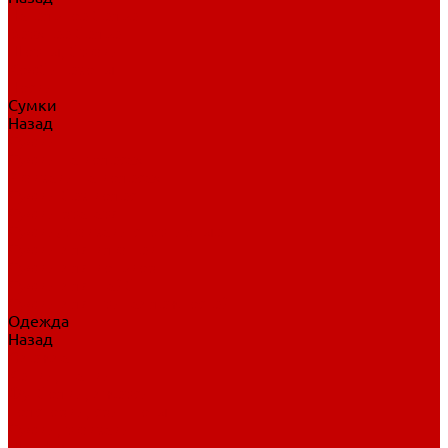
Нательное белье
Верхнее белье
Шорты, брюки
Комбинезоны
Носки
Сумки
Назад
Сумки
Сумки на колесах
Рюкзаки на колесах
Сумки без колес
Сумки вратаря
Сумки/рюкзаки спортивные
Сумки для клюшек
Сумки для коньков
Сумки для шайб
Сумки для принадлежностей
Одежда
Назад
Одежда
Кепки, шапки
Футболки, джерси
Толстовки, свитшоты
Сумки, рюкзаки
Шарфы