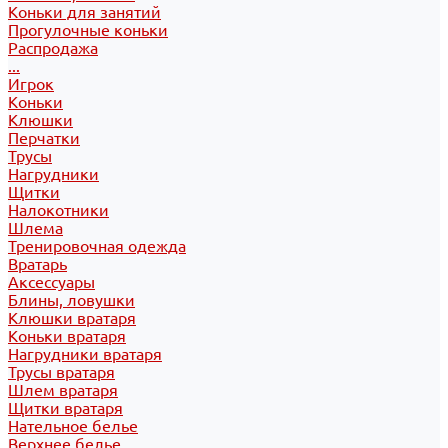
Коньки для занятий
Прогулочные коньки
Распродажа
...
Игрок
Коньки
Клюшки
Перчатки
Трусы
Нагрудники
Щитки
Налокотники
Шлема
Тренировочная одежда
Вратарь
Аксессуары
Блины, ловушки
Клюшки вратаря
Коньки вратаря
Нагрудники вратаря
Трусы вратаря
Шлем вратаря
Щитки вратаря
Нательное белье
Верхнее белье