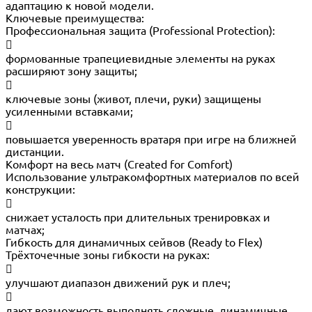
адаптацию к новой модели.
Ключевые преимущества:
Профессиональная защита (Professional Protection):

формованные трапециевидные элементы на руках
расширяют зону защиты;

ключевые зоны (живот, плечи, руки) защищены
усиленными вставками;

повышается уверенность вратаря при игре на ближней
дистанции.
Комфорт на весь матч (Created for Comfort)
Использование ультракомфортных материалов по всей
конструкции:

снижает усталость при длительных тренировках и
матчах;
Гибкость для динамичных сейвов (Ready to Flex)
Трёхточечные зоны гибкости на руках:

улучшают диапазон движений рук и плеч;

дают возможность выполнять сложные, динамичные