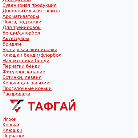
Сувенирная продукция
Дополнительная защита
Ароматизаторы
Пояса, подтяжки
Для тренировок
Бенди/флорбол
Аксессуары
Бриджи
Вратарская экипировка
Клюшки бенди/флорбол
Налокотники бенди
Перчатки бенди
Фигурное катание
Ботинки, лезвия
Коньки для занятий
Прогулочные коньки
Распродажа
Игрок
Коньки
Клюшки
Перчатки