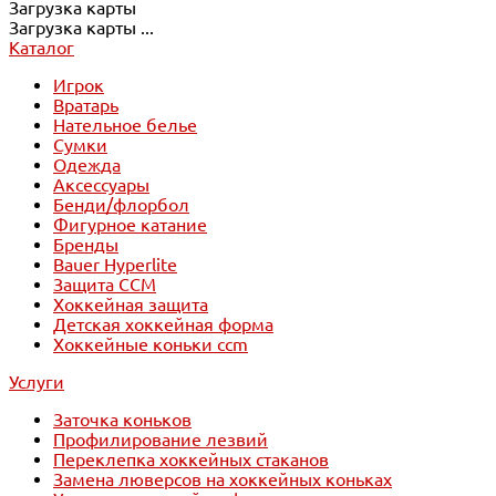
Загрузка карты
Загрузка карты ...
Каталог
Игрок
Вратарь
Нательное белье
Сумки
Одежда
Аксессуары
Бенди/флорбол
Фигурное катание
Бренды
Bauer Hyperlite
Защита CCM
Хоккейная защита
Детская хоккейная форма
Хоккейные коньки ccm
Услуги
Заточка коньков
Профилирование лезвий
Переклепка хоккейных стаканов
Замена люверсов на хоккейных коньках