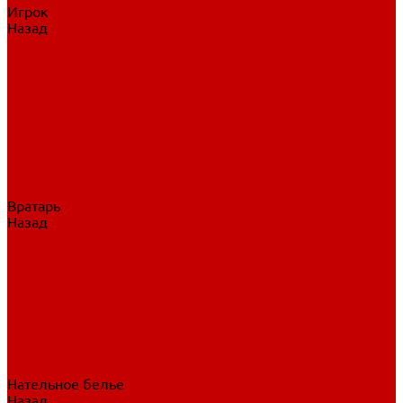
Игрок
Назад
Игрок
Коньки
Клюшки
Перчатки
Трусы
Нагрудники
Щитки
Налокотники
Шлема
Тренировочная одежда
Вратарь
Назад
Вратарь
Аксессуары
Блины, ловушки
Клюшки вратаря
Коньки вратаря
Нагрудники вратаря
Трусы вратаря
Шлем вратаря
Щитки вратаря
Нательное белье
Назад