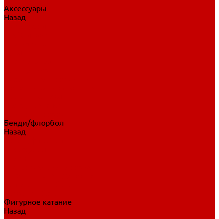
Аксессуары
Назад
Аксессуары
Шайбы, мячи
Для клюшек
Бутылки
Для коньков
Для щитков
Сувенирная продукция
Дополнительная защита
Ароматизаторы
Пояса, подтяжки
Для тренировок
Бенди/флорбол
Назад
Бенди/флорбол
Аксессуары
Бриджи
Вратарская экипировка
Клюшки бенди/флорбол
Налокотники бенди
Перчатки бенди
Фигурное катание
Назад