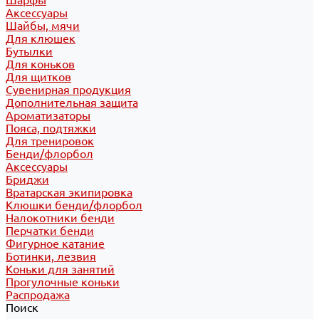
Шарфы
Аксессуары
Шайбы, мячи
Для клюшек
Бутылки
Для коньков
Для щитков
Сувенирная продукция
Дополнительная защита
Ароматизаторы
Пояса, подтяжки
Для тренировок
Бенди/флорбол
Аксессуары
Бриджи
Вратарская экипировка
Клюшки бенди/флорбол
Налокотники бенди
Перчатки бенди
Фигурное катание
Ботинки, лезвия
Коньки для занятий
Прогулочные коньки
Распродажа
Поиск