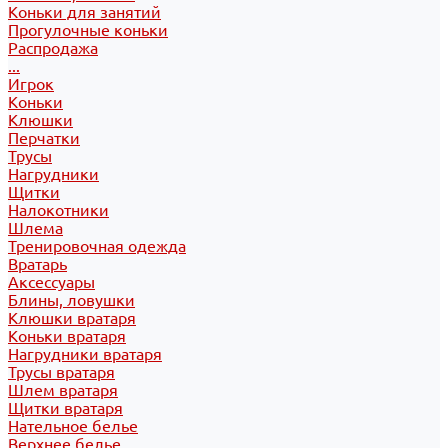
Коньки для занятий
Прогулочные коньки
Распродажа
...
Игрок
Коньки
Клюшки
Перчатки
Трусы
Нагрудники
Щитки
Налокотники
Шлема
Тренировочная одежда
Вратарь
Аксессуары
Блины, ловушки
Клюшки вратаря
Коньки вратаря
Нагрудники вратаря
Трусы вратаря
Шлем вратаря
Щитки вратаря
Нательное белье
Верхнее белье