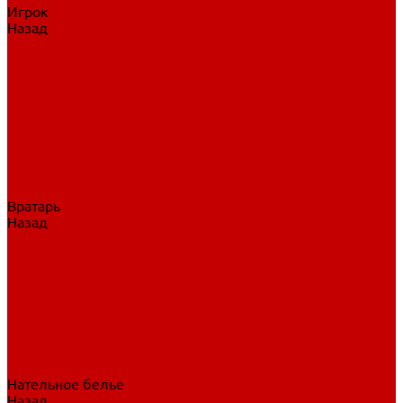
Игрок
Назад
Игрок
Коньки
Клюшки
Перчатки
Трусы
Нагрудники
Щитки
Налокотники
Шлема
Тренировочная одежда
Вратарь
Назад
Вратарь
Аксессуары
Блины, ловушки
Клюшки вратаря
Коньки вратаря
Нагрудники вратаря
Трусы вратаря
Шлем вратаря
Щитки вратаря
Нательное белье
Назад