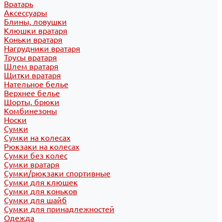
Вратарь
Аксессуары
Блины, ловушки
Клюшки вратаря
Коньки вратаря
Нагрудники вратаря
Трусы вратаря
Шлем вратаря
Щитки вратаря
Нательное белье
Верхнее белье
Шорты, брюки
Комбинезоны
Носки
Сумки
Сумки на колесах
Рюкзаки на колесах
Сумки без колес
Сумки вратаря
Сумки/рюкзаки спортивные
Сумки для клюшек
Сумки для коньков
Сумки для шайб
Сумки для принадлежностей
Одежда