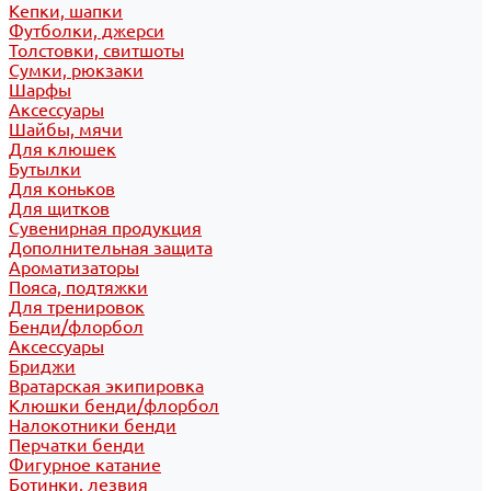
Кепки, шапки
Футболки, джерси
Толстовки, свитшоты
Сумки, рюкзаки
Шарфы
Аксессуары
Шайбы, мячи
Для клюшек
Бутылки
Для коньков
Для щитков
Сувенирная продукция
Дополнительная защита
Ароматизаторы
Пояса, подтяжки
Для тренировок
Бенди/флорбол
Аксессуары
Бриджи
Вратарская экипировка
Клюшки бенди/флорбол
Налокотники бенди
Перчатки бенди
Фигурное катание
Ботинки, лезвия