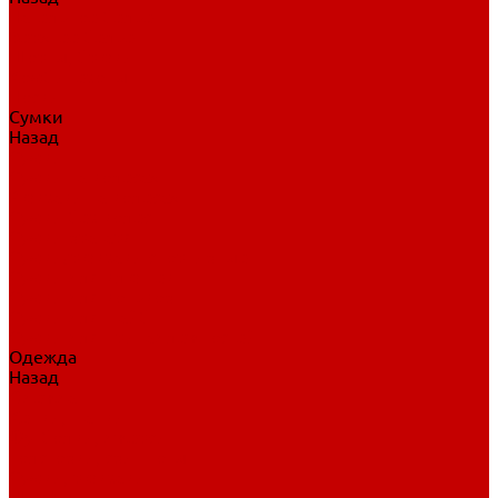
Нательное белье
Верхнее белье
Шорты, брюки
Комбинезоны
Носки
Сумки
Назад
Сумки
Сумки на колесах
Рюкзаки на колесах
Сумки без колес
Сумки вратаря
Сумки/рюкзаки спортивные
Сумки для клюшек
Сумки для коньков
Сумки для шайб
Сумки для принадлежностей
Одежда
Назад
Одежда
Кепки, шапки
Футболки, джерси
Толстовки, свитшоты
Сумки, рюкзаки
Шарфы