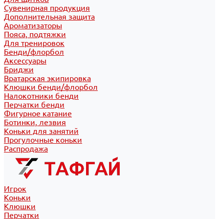
Сувенирная продукция
Дополнительная защита
Ароматизаторы
Пояса, подтяжки
Для тренировок
Бенди/флорбол
Аксессуары
Бриджи
Вратарская экипировка
Клюшки бенди/флорбол
Налокотники бенди
Перчатки бенди
Фигурное катание
Ботинки, лезвия
Коньки для занятий
Прогулочные коньки
Распродажа
Игрок
Коньки
Клюшки
Перчатки