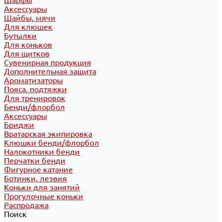
Шарфы
Аксессуары
Шайбы, мячи
Для клюшек
Бутылки
Для коньков
Для щитков
Сувенирная продукция
Дополнительная защита
Ароматизаторы
Пояса, подтяжки
Для тренировок
Бенди/флорбол
Аксессуары
Бриджи
Вратарская экипировка
Клюшки бенди/флорбол
Налокотники бенди
Перчатки бенди
Фигурное катание
Ботинки, лезвия
Коньки для занятий
Прогулочные коньки
Распродажа
Поиск