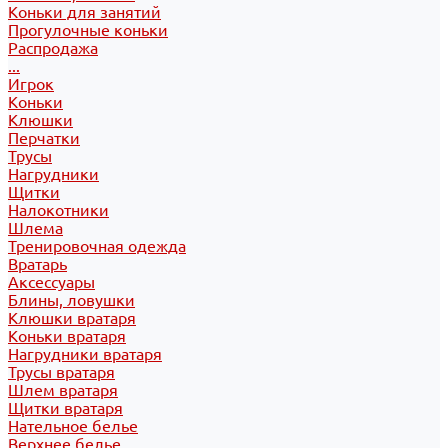
Коньки для занятий
Прогулочные коньки
Распродажа
...
Игрок
Коньки
Клюшки
Перчатки
Трусы
Нагрудники
Щитки
Налокотники
Шлема
Тренировочная одежда
Вратарь
Аксессуары
Блины, ловушки
Клюшки вратаря
Коньки вратаря
Нагрудники вратаря
Трусы вратаря
Шлем вратаря
Щитки вратаря
Нательное белье
Верхнее белье