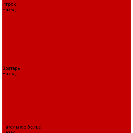
Игрок
Назад
Игрок
Коньки
Клюшки
Перчатки
Трусы
Нагрудники
Щитки
Налокотники
Шлема
Тренировочная одежда
Вратарь
Назад
Вратарь
Аксессуары
Блины, ловушки
Клюшки вратаря
Коньки вратаря
Нагрудники вратаря
Трусы вратаря
Шлем вратаря
Щитки вратаря
Нательное белье
Назад