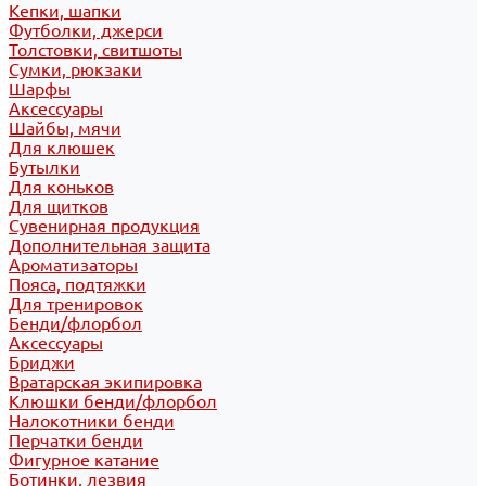
Кепки, шапки
Футболки, джерси
Толстовки, свитшоты
Сумки, рюкзаки
Шарфы
Аксессуары
Шайбы, мячи
Для клюшек
Бутылки
Для коньков
Для щитков
Сувенирная продукция
Дополнительная защита
Ароматизаторы
Пояса, подтяжки
Для тренировок
Бенди/флорбол
Аксессуары
Бриджи
Вратарская экипировка
Клюшки бенди/флорбол
Налокотники бенди
Перчатки бенди
Фигурное катание
Ботинки, лезвия