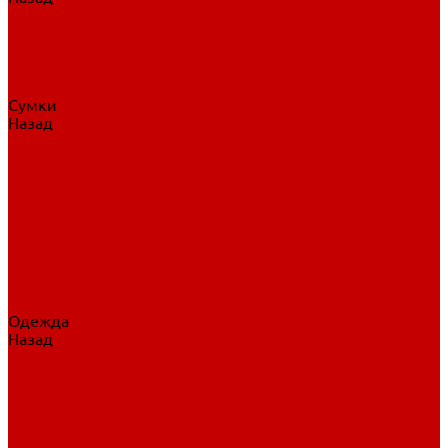
Нательное белье
Верхнее белье
Шорты, брюки
Комбинезоны
Носки
Сумки
Назад
Сумки
Сумки на колесах
Рюкзаки на колесах
Сумки без колес
Сумки вратаря
Сумки/рюкзаки спортивные
Сумки для клюшек
Сумки для коньков
Сумки для шайб
Сумки для принадлежностей
Одежда
Назад
Одежда
Кепки, шапки
Футболки, джерси
Толстовки, свитшоты
Сумки, рюкзаки
Шарфы