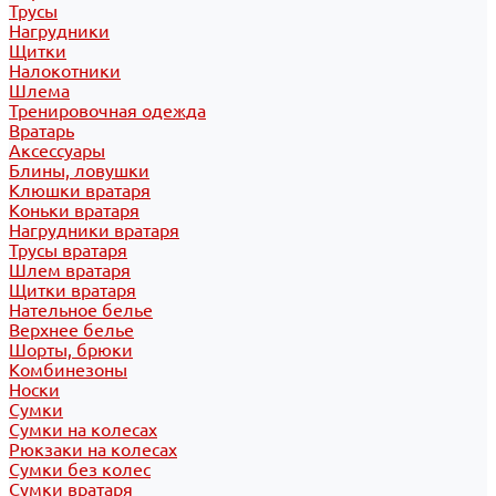
Трусы
Нагрудники
Щитки
Налокотники
Шлема
Тренировочная одежда
Вратарь
Аксессуары
Блины, ловушки
Клюшки вратаря
Коньки вратаря
Нагрудники вратаря
Трусы вратаря
Шлем вратаря
Щитки вратаря
Нательное белье
Верхнее белье
Шорты, брюки
Комбинезоны
Носки
Сумки
Сумки на колесах
Рюкзаки на колесах
Сумки без колес
Сумки вратаря