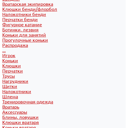
Вратарская экипировка
Клюшки бенди/флорбол
Налокотники бенди
Перчатки бенди
Фигурное катание
Ботинки, лезвия
Коньки для занятий
Прогулочные коньки
Распродажа
...
Игрок
Коньки
Клюшки
Перчатки
Трусы
Нагрудники
Щитки
Налокотники
Шлема
Тренировочная одежда
Вратарь
Аксессуары
Блины, ловушки
Клюшки вратаря
Коньки вратаря