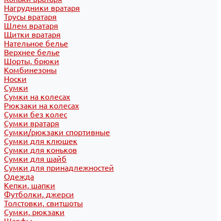
Нагрудники вратаря
Трусы вратаря
Шлем вратаря
Щитки вратаря
Нательное белье
Верхнее белье
Шорты, брюки
Комбинезоны
Носки
Сумки
Сумки на колесах
Рюкзаки на колесах
Сумки без колес
Сумки вратаря
Сумки/рюкзаки спортивные
Сумки для клюшек
Сумки для коньков
Сумки для шайб
Сумки для принадлежностей
Одежда
Кепки, шапки
Футболки, джерси
Толстовки, свитшоты
Сумки, рюкзаки