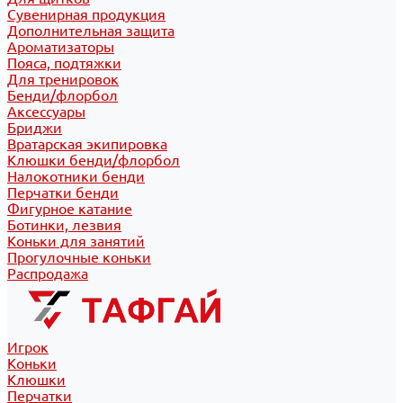
Сувенирная продукция
Дополнительная защита
Ароматизаторы
Пояса, подтяжки
Для тренировок
Бенди/флорбол
Аксессуары
Бриджи
Вратарская экипировка
Клюшки бенди/флорбол
Налокотники бенди
Перчатки бенди
Фигурное катание
Ботинки, лезвия
Коньки для занятий
Прогулочные коньки
Распродажа
Игрок
Коньки
Клюшки
Перчатки