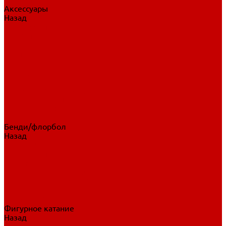
Аксессуары
Назад
Аксессуары
Шайбы, мячи
Для клюшек
Бутылки
Для коньков
Для щитков
Сувенирная продукция
Дополнительная защита
Ароматизаторы
Пояса, подтяжки
Для тренировок
Бенди/флорбол
Назад
Бенди/флорбол
Аксессуары
Бриджи
Вратарская экипировка
Клюшки бенди/флорбол
Налокотники бенди
Перчатки бенди
Фигурное катание
Назад