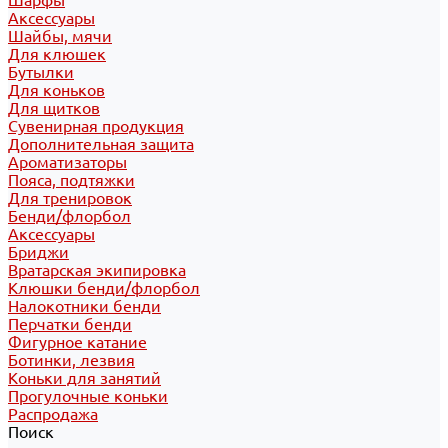
Шарфы
Аксессуары
Шайбы, мячи
Для клюшек
Бутылки
Для коньков
Для щитков
Сувенирная продукция
Дополнительная защита
Ароматизаторы
Пояса, подтяжки
Для тренировок
Бенди/флорбол
Аксессуары
Бриджи
Вратарская экипировка
Клюшки бенди/флорбол
Налокотники бенди
Перчатки бенди
Фигурное катание
Ботинки, лезвия
Коньки для занятий
Прогулочные коньки
Распродажа
Поиск