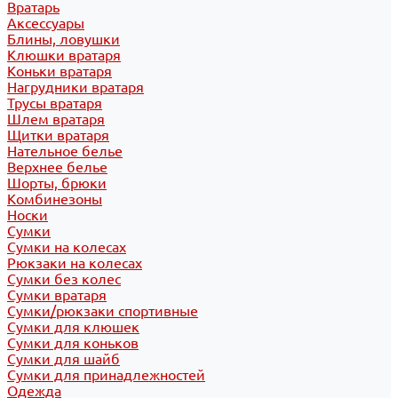
Вратарь
Аксессуары
Блины, ловушки
Клюшки вратаря
Коньки вратаря
Нагрудники вратаря
Трусы вратаря
Шлем вратаря
Щитки вратаря
Нательное белье
Верхнее белье
Шорты, брюки
Комбинезоны
Носки
Сумки
Сумки на колесах
Рюкзаки на колесах
Сумки без колес
Сумки вратаря
Сумки/рюкзаки спортивные
Сумки для клюшек
Сумки для коньков
Сумки для шайб
Сумки для принадлежностей
Одежда