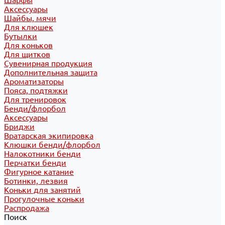
Шарфы
Аксессуары
Шайбы, мячи
Для клюшек
Бутылки
Для коньков
Для щитков
Сувенирная продукция
Дополнительная защита
Ароматизаторы
Пояса, подтяжки
Для тренировок
Бенди/флорбол
Аксессуары
Бриджи
Вратарская экипировка
Клюшки бенди/флорбол
Налокотники бенди
Перчатки бенди
Фигурное катание
Ботинки, лезвия
Коньки для занятий
Прогулочные коньки
Распродажа
Поиск