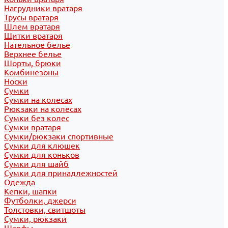
Нагрудники вратаря
Трусы вратаря
Шлем вратаря
Щитки вратаря
Нательное белье
Верхнее белье
Шорты, брюки
Комбинезоны
Носки
Сумки
Сумки на колесах
Рюкзаки на колесах
Сумки без колес
Сумки вратаря
Сумки/рюкзаки спортивные
Сумки для клюшек
Сумки для коньков
Сумки для шайб
Сумки для принадлежностей
Одежда
Кепки, шапки
Футболки, джерси
Толстовки, свитшоты
Сумки, рюкзаки