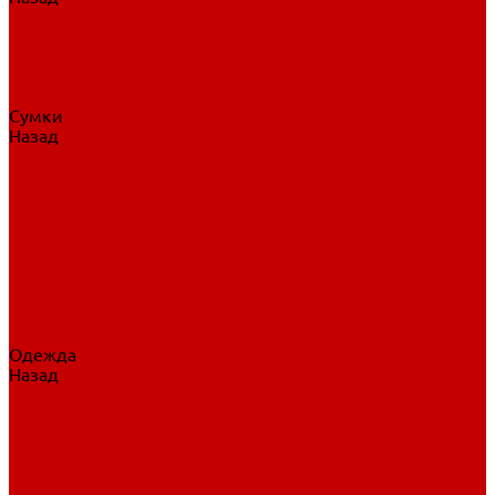
Нательное белье
Верхнее белье
Шорты, брюки
Комбинезоны
Носки
Сумки
Назад
Сумки
Сумки на колесах
Рюкзаки на колесах
Сумки без колес
Сумки вратаря
Сумки/рюкзаки спортивные
Сумки для клюшек
Сумки для коньков
Сумки для шайб
Сумки для принадлежностей
Одежда
Назад
Одежда
Кепки, шапки
Футболки, джерси
Толстовки, свитшоты
Сумки, рюкзаки
Шарфы