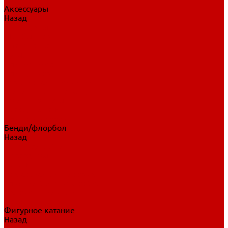
Аксессуары
Назад
Аксессуары
Шайбы, мячи
Для клюшек
Бутылки
Для коньков
Для щитков
Сувенирная продукция
Дополнительная защита
Ароматизаторы
Пояса, подтяжки
Для тренировок
Бенди/флорбол
Назад
Бенди/флорбол
Аксессуары
Бриджи
Вратарская экипировка
Клюшки бенди/флорбол
Налокотники бенди
Перчатки бенди
Фигурное катание
Назад