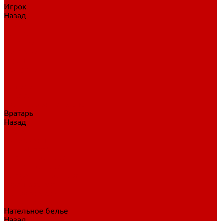
Игрок
Назад
Игрок
Коньки
Клюшки
Перчатки
Трусы
Нагрудники
Щитки
Налокотники
Шлема
Тренировочная одежда
Вратарь
Назад
Вратарь
Аксессуары
Блины, ловушки
Клюшки вратаря
Коньки вратаря
Нагрудники вратаря
Трусы вратаря
Шлем вратаря
Щитки вратаря
Нательное белье
Назад