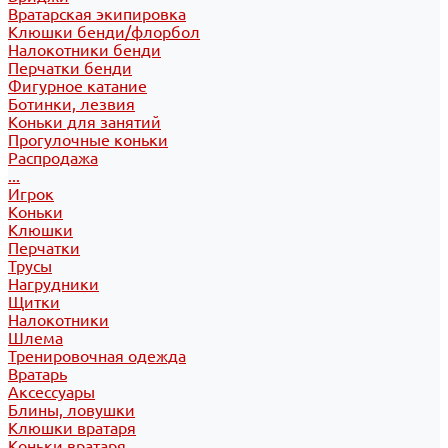
Вратарская экипировка
Клюшки бенди/флорбол
Налокотники бенди
Перчатки бенди
Фигурное катание
Ботинки, лезвия
Коньки для занятий
Прогулочные коньки
Распродажа
...
Игрок
Коньки
Клюшки
Перчатки
Трусы
Нагрудники
Щитки
Налокотники
Шлема
Тренировочная одежда
Вратарь
Аксессуары
Блины, ловушки
Клюшки вратаря
Коньки вратаря