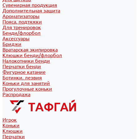
Сувенирная продукция
Дополнительная защита
Ароматизаторы
Пояса, подтяжки
Для тренировок
Бенди/флорбол
Аксессуары
Бриджи
Вратарская экипировка
Клюшки бенди/флорбол
Налокотники бенди
Перчатки бенди
Фигурное катание
Ботинки, лезвия
Коньки для занятий
Прогулочные коньки
Распродажа
Игрок
Коньки
Клюшки
Перчатки