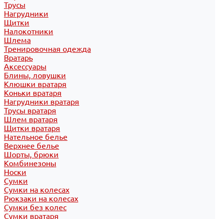
Трусы
Нагрудники
Щитки
Налокотники
Шлема
Тренировочная одежда
Вратарь
Аксессуары
Блины, ловушки
Клюшки вратаря
Коньки вратаря
Нагрудники вратаря
Трусы вратаря
Шлем вратаря
Щитки вратаря
Нательное белье
Верхнее белье
Шорты, брюки
Комбинезоны
Носки
Сумки
Сумки на колесах
Рюкзаки на колесах
Сумки без колес
Сумки вратаря