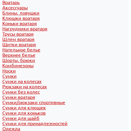
Вратарь
Аксессуары
Блины, ловушки
Клюшки вратаря
Коньки вратаря
Нагрудники вратаря
Трусы вратаря
Шлем вратаря
Щитки вратаря
Нательное белье
Верхнее белье
Шорты, брюки
Комбинезоны
Носки
Сумки
Сумки на колесах
Рюкзаки на колесах
Сумки без колес
Сумки вратаря
Сумки/рюкзаки спортивные
Сумки для клюшек
Сумки для коньков
Сумки для шайб
Сумки для принадлежностей
Одежда