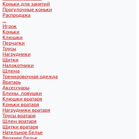
Коньки для занятий
Прогулочные коньки
Распродажа
...
Игрок
Коньки
Клюшки
Перчатки
Трусы
Нагрудники
Щитки
Налокотники
Шлема
Тренировочная одежда
Вратарь
Аксессуары
Блины, ловушки
Клюшки вратаря
Коньки вратаря
Нагрудники вратаря
Трусы вратаря
Шлем вратаря
Щитки вратаря
Нательное белье
Верхнее белье