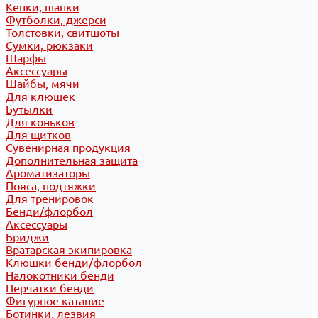
Кепки, шапки
Футболки, джерси
Толстовки, свитшоты
Сумки, рюкзаки
Шарфы
Аксессуары
Шайбы, мячи
Для клюшек
Бутылки
Для коньков
Для щитков
Сувенирная продукция
Дополнительная защита
Ароматизаторы
Пояса, подтяжки
Для тренировок
Бенди/флорбол
Аксессуары
Бриджи
Вратарская экипировка
Клюшки бенди/флорбол
Налокотники бенди
Перчатки бенди
Фигурное катание
Ботинки, лезвия