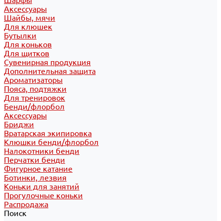
Шарфы
Аксессуары
Шайбы, мячи
Для клюшек
Бутылки
Для коньков
Для щитков
Сувенирная продукция
Дополнительная защита
Ароматизаторы
Пояса, подтяжки
Для тренировок
Бенди/флорбол
Аксессуары
Бриджи
Вратарская экипировка
Клюшки бенди/флорбол
Налокотники бенди
Перчатки бенди
Фигурное катание
Ботинки, лезвия
Коньки для занятий
Прогулочные коньки
Распродажа
Поиск