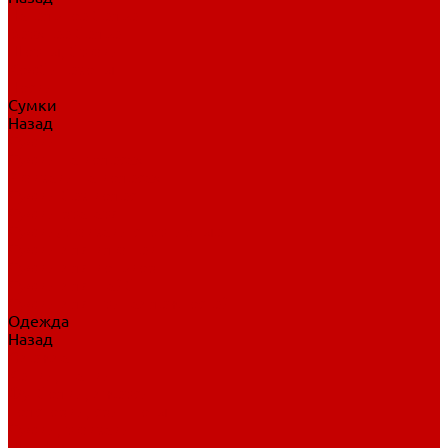
Нательное белье
Верхнее белье
Шорты, брюки
Комбинезоны
Носки
Сумки
Назад
Сумки
Сумки на колесах
Рюкзаки на колесах
Сумки без колес
Сумки вратаря
Сумки/рюкзаки спортивные
Сумки для клюшек
Сумки для коньков
Сумки для шайб
Сумки для принадлежностей
Одежда
Назад
Одежда
Кепки, шапки
Футболки, джерси
Толстовки, свитшоты
Сумки, рюкзаки
Шарфы