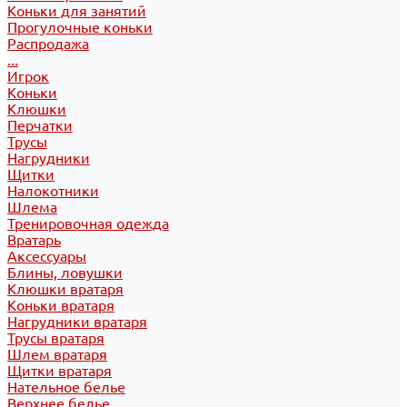
Коньки для занятий
Прогулочные коньки
Распродажа
...
Игрок
Коньки
Клюшки
Перчатки
Трусы
Нагрудники
Щитки
Налокотники
Шлема
Тренировочная одежда
Вратарь
Аксессуары
Блины, ловушки
Клюшки вратаря
Коньки вратаря
Нагрудники вратаря
Трусы вратаря
Шлем вратаря
Щитки вратаря
Нательное белье
Верхнее белье