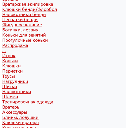
Вратарская экипировка
Клюшки бенди/флорбол
Налокотники бенди
Перчатки бенди
Фигурное катание
Ботинки, лезвия
Коньки для занятий
Прогулочные коньки
Распродажа
...
Игрок
Коньки
Клюшки
Перчатки
Трусы
Нагрудники
Щитки
Налокотники
Шлема
Тренировочная одежда
Вратарь
Аксессуары
Блины, ловушки
Клюшки вратаря
Коньки вратаря