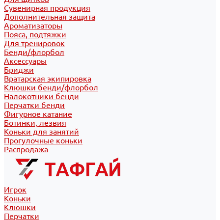
Сувенирная продукция
Дополнительная защита
Ароматизаторы
Пояса, подтяжки
Для тренировок
Бенди/флорбол
Аксессуары
Бриджи
Вратарская экипировка
Клюшки бенди/флорбол
Налокотники бенди
Перчатки бенди
Фигурное катание
Ботинки, лезвия
Коньки для занятий
Прогулочные коньки
Распродажа
Игрок
Коньки
Клюшки
Перчатки