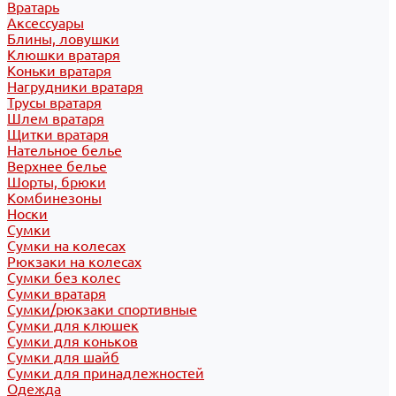
Вратарь
Аксессуары
Блины, ловушки
Клюшки вратаря
Коньки вратаря
Нагрудники вратаря
Трусы вратаря
Шлем вратаря
Щитки вратаря
Нательное белье
Верхнее белье
Шорты, брюки
Комбинезоны
Носки
Сумки
Сумки на колесах
Рюкзаки на колесах
Сумки без колес
Сумки вратаря
Сумки/рюкзаки спортивные
Сумки для клюшек
Сумки для коньков
Сумки для шайб
Сумки для принадлежностей
Одежда