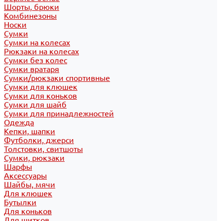
Шорты, брюки
Комбинезоны
Носки
Сумки
Сумки на колесах
Рюкзаки на колесах
Сумки без колес
Сумки вратаря
Сумки/рюкзаки спортивные
Сумки для клюшек
Сумки для коньков
Сумки для шайб
Сумки для принадлежностей
Одежда
Кепки, шапки
Футболки, джерси
Толстовки, свитшоты
Сумки, рюкзаки
Шарфы
Аксессуары
Шайбы, мячи
Для клюшек
Бутылки
Для коньков
Для щитков