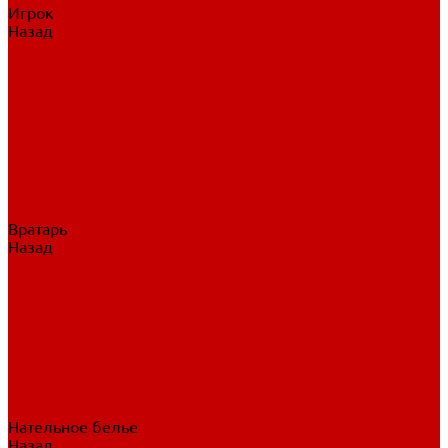
Игрок
Назад
Игрок
Коньки
Клюшки
Перчатки
Трусы
Нагрудники
Щитки
Налокотники
Шлема
Тренировочная одежда
Вратарь
Назад
Вратарь
Аксессуары
Блины, ловушки
Клюшки вратаря
Коньки вратаря
Нагрудники вратаря
Трусы вратаря
Шлем вратаря
Щитки вратаря
Нательное белье
Назад