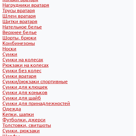
Нагрудники вратаря
Трусы вратаря
Шлем вратаря
Щитки вратаря
Нательное белье
Верхнее белье
Шорты, брюки
Комбинезоны
Носки
Сумки
Сумки на колесах
Рюкзаки на колесах
Сумки без колес
Сумки вратаря
Сумки/рюкзаки спортивные
Сумки для клюшек
Сумки для коньков
Сумки для шайб
Сумки для принадлежностей
Одежда
Кепки, шапки
Футболки, джерси
Толстовки, свитшоты
Сумки, рюкзаки