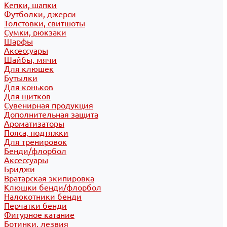
Кепки, шапки
Футболки, джерси
Толстовки, свитшоты
Сумки, рюкзаки
Шарфы
Аксессуары
Шайбы, мячи
Для клюшек
Бутылки
Для коньков
Для щитков
Сувенирная продукция
Дополнительная защита
Ароматизаторы
Пояса, подтяжки
Для тренировок
Бенди/флорбол
Аксессуары
Бриджи
Вратарская экипировка
Клюшки бенди/флорбол
Налокотники бенди
Перчатки бенди
Фигурное катание
Ботинки, лезвия