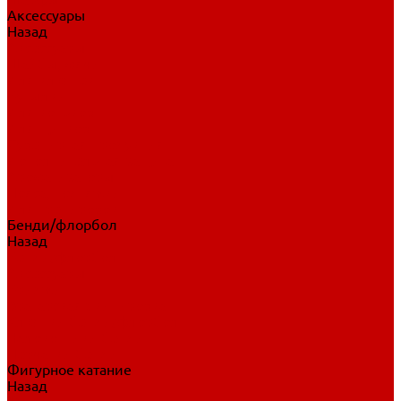
Аксессуары
Назад
Аксессуары
Шайбы, мячи
Для клюшек
Бутылки
Для коньков
Для щитков
Сувенирная продукция
Дополнительная защита
Ароматизаторы
Пояса, подтяжки
Для тренировок
Бенди/флорбол
Назад
Бенди/флорбол
Аксессуары
Бриджи
Вратарская экипировка
Клюшки бенди/флорбол
Налокотники бенди
Перчатки бенди
Фигурное катание
Назад