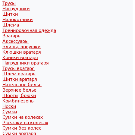
Трусы
Нагрудники
Щитки
Налокотники
Шлема
Тренировочная одежда
Вратарь
Аксессуары
Блины, ловушки
Клюшки вратаря
Коньки вратаря
Нагрудники вратаря
Трусы вратаря
Шлем вратаря
Щитки вратаря
Нательное белье
Верхнее белье
Шорты, брюки
Комбинезоны
Носки
Сумки
Сумки на колесах
Рюкзаки на колесах
Сумки без колес
Сумки вратаря