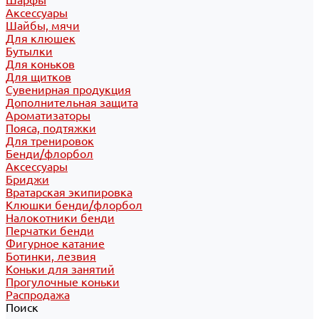
Шарфы
Аксессуары
Шайбы, мячи
Для клюшек
Бутылки
Для коньков
Для щитков
Сувенирная продукция
Дополнительная защита
Ароматизаторы
Пояса, подтяжки
Для тренировок
Бенди/флорбол
Аксессуары
Бриджи
Вратарская экипировка
Клюшки бенди/флорбол
Налокотники бенди
Перчатки бенди
Фигурное катание
Ботинки, лезвия
Коньки для занятий
Прогулочные коньки
Распродажа
Поиск