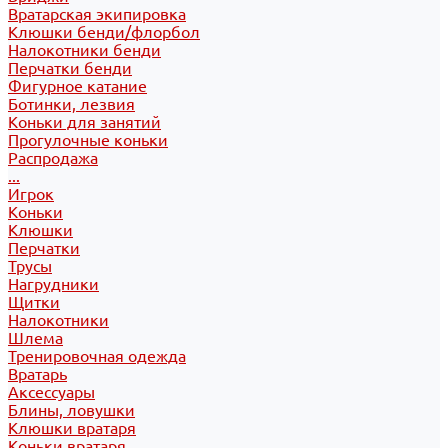
Вратарская экипировка
Клюшки бенди/флорбол
Налокотники бенди
Перчатки бенди
Фигурное катание
Ботинки, лезвия
Коньки для занятий
Прогулочные коньки
Распродажа
...
Игрок
Коньки
Клюшки
Перчатки
Трусы
Нагрудники
Щитки
Налокотники
Шлема
Тренировочная одежда
Вратарь
Аксессуары
Блины, ловушки
Клюшки вратаря
Коньки вратаря