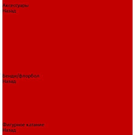
Аксессуары
Назад
Аксессуары
Шайбы, мячи
Для клюшек
Бутылки
Для коньков
Для щитков
Сувенирная продукция
Дополнительная защита
Ароматизаторы
Пояса, подтяжки
Для тренировок
Бенди/флорбол
Назад
Бенди/флорбол
Аксессуары
Бриджи
Вратарская экипировка
Клюшки бенди/флорбол
Налокотники бенди
Перчатки бенди
Фигурное катание
Назад