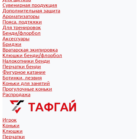
Сувенирная продукция
Дополнительная защита
Ароматизаторы
Пояса, подтяжки
Для тренировок
Бенди/флорбол
Аксессуары
Бриджи
Вратарская экипировка
Клюшки бенди/флорбол
Налокотники бенди
Перчатки бенди
Фигурное катание
Ботинки, лезвия
Коньки для занятий
Прогулочные коньки
Распродажа
Игрок
Коньки
Клюшки
Перчатки