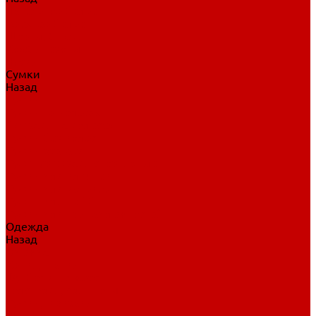
Нательное белье
Верхнее белье
Шорты, брюки
Комбинезоны
Носки
Сумки
Назад
Сумки
Сумки на колесах
Рюкзаки на колесах
Сумки без колес
Сумки вратаря
Сумки/рюкзаки спортивные
Сумки для клюшек
Сумки для коньков
Сумки для шайб
Сумки для принадлежностей
Одежда
Назад
Одежда
Кепки, шапки
Футболки, джерси
Толстовки, свитшоты
Сумки, рюкзаки
Шарфы