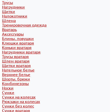
Трусы
Нагрудники
Щитки
Налокотники
Шлема
Тренировочная одежда
Вратарь
Аксессуары
Блины, ловушки
Клюшки вратаря
Коньки вратаря
Нагрудники вратаря
Трусы вратаря
Шлем вратаря
Щитки вратаря
Нательное белье
Верхнее белье
Шорты, брюки
Комбинезоны
Носки
Сумки
Сумки на колесах
Рюкзаки на колесах
Сумки без колес
Сумки вратаря