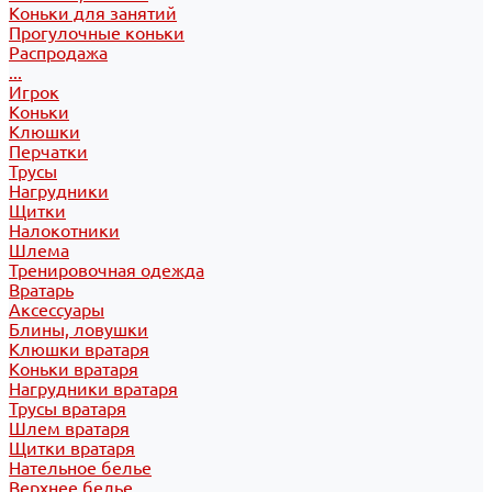
Коньки для занятий
Прогулочные коньки
Распродажа
...
Игрок
Коньки
Клюшки
Перчатки
Трусы
Нагрудники
Щитки
Налокотники
Шлема
Тренировочная одежда
Вратарь
Аксессуары
Блины, ловушки
Клюшки вратаря
Коньки вратаря
Нагрудники вратаря
Трусы вратаря
Шлем вратаря
Щитки вратаря
Нательное белье
Верхнее белье