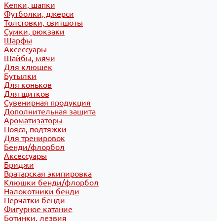
Кепки, шапки
Футболки, джерси
Толстовки, свитшоты
Сумки, рюкзаки
Шарфы
Аксессуары
Шайбы, мячи
Для клюшек
Бутылки
Для коньков
Для щитков
Сувенирная продукция
Дополнительная защита
Ароматизаторы
Пояса, подтяжки
Для тренировок
Бенди/флорбол
Аксессуары
Бриджи
Вратарская экипировка
Клюшки бенди/флорбол
Налокотники бенди
Перчатки бенди
Фигурное катание
Ботинки, лезвия