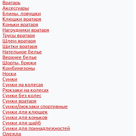
Вратарь
Аксессуары
Блины, ловушки
Клюшки вратаря
Коньки вратаря
Нагрудники вратаря
Трусы вратаря
Шлем вратаря
Щитки вратаря
Нательное белье
Верхнее белье
Шорты, брюки
Комбинезоны
Носки
Сумки
Сумки на колесах
Рюкзаки на колесах
Сумки без колес
Сумки вратаря
Сумки/рюкзаки спортивные
Сумки для клюшек
Сумки для коньков
Сумки для шайб
Сумки для принадлежностей
Одежда