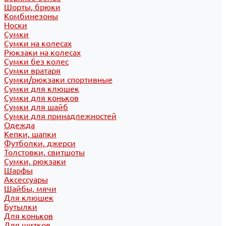
Шорты, брюки
Комбинезоны
Носки
Сумки
Сумки на колесах
Рюкзаки на колесах
Сумки без колес
Сумки вратаря
Сумки/рюкзаки спортивные
Сумки для клюшек
Сумки для коньков
Сумки для шайб
Сумки для принадлежностей
Одежда
Кепки, шапки
Футболки, джерси
Толстовки, свитшоты
Сумки, рюкзаки
Шарфы
Аксессуары
Шайбы, мячи
Для клюшек
Бутылки
Для коньков
Для щитков