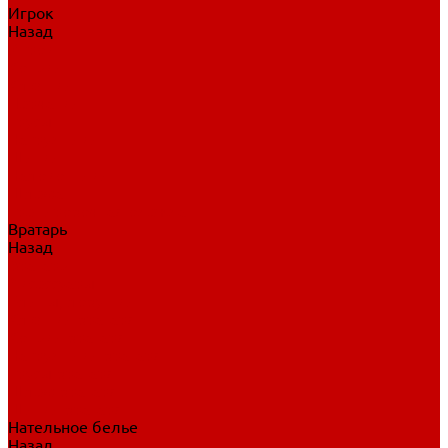
Игрок
Назад
Игрок
Коньки
Клюшки
Перчатки
Трусы
Нагрудники
Щитки
Налокотники
Шлема
Тренировочная одежда
Вратарь
Назад
Вратарь
Аксессуары
Блины, ловушки
Клюшки вратаря
Коньки вратаря
Нагрудники вратаря
Трусы вратаря
Шлем вратаря
Щитки вратаря
Нательное белье
Назад