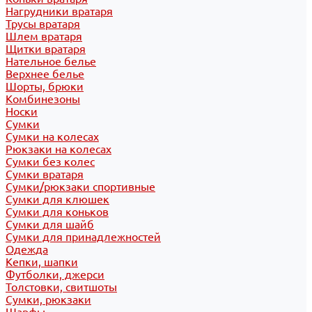
Нагрудники вратаря
Трусы вратаря
Шлем вратаря
Щитки вратаря
Нательное белье
Верхнее белье
Шорты, брюки
Комбинезоны
Носки
Сумки
Сумки на колесах
Рюкзаки на колесах
Сумки без колес
Сумки вратаря
Сумки/рюкзаки спортивные
Сумки для клюшек
Сумки для коньков
Сумки для шайб
Сумки для принадлежностей
Одежда
Кепки, шапки
Футболки, джерси
Толстовки, свитшоты
Сумки, рюкзаки