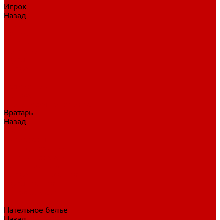
Игрок
Назад
Игрок
Коньки
Клюшки
Перчатки
Трусы
Нагрудники
Щитки
Налокотники
Шлема
Тренировочная одежда
Вратарь
Назад
Вратарь
Аксессуары
Блины, ловушки
Клюшки вратаря
Коньки вратаря
Нагрудники вратаря
Трусы вратаря
Шлем вратаря
Щитки вратаря
Нательное белье
Назад