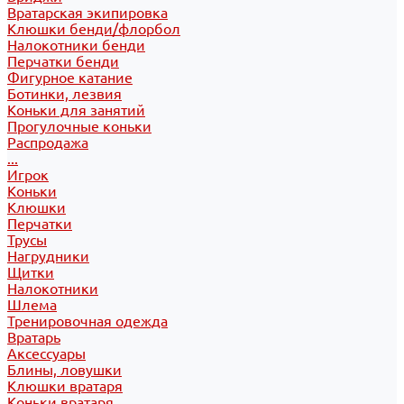
Вратарская экипировка
Клюшки бенди/флорбол
Налокотники бенди
Перчатки бенди
Фигурное катание
Ботинки, лезвия
Коньки для занятий
Прогулочные коньки
Распродажа
...
Игрок
Коньки
Клюшки
Перчатки
Трусы
Нагрудники
Щитки
Налокотники
Шлема
Тренировочная одежда
Вратарь
Аксессуары
Блины, ловушки
Клюшки вратаря
Коньки вратаря