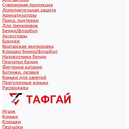
Сувенирная продукция
Дополнительная защита
Ароматизаторы
Пояса, подтяжки
Для тренировок
Бенди/флорбол
Аксессуары
Бриджи
Вратарская экипировка
Клюшки бенди/флорбол
Налокотники бенди
Перчатки бенди
Фигурное катание
Ботинки, лезвия
Коньки для занятий
Прогулочные коньки
Распродажа
Игрок
Коньки
Клюшки
Перчатки