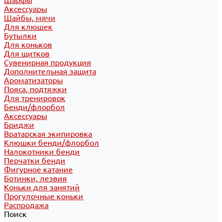
Шарфы
Аксессуары
Шайбы, мячи
Для клюшек
Бутылки
Для коньков
Для щитков
Сувенирная продукция
Дополнительная защита
Ароматизаторы
Пояса, подтяжки
Для тренировок
Бенди/флорбол
Аксессуары
Бриджи
Вратарская экипировка
Клюшки бенди/флорбол
Налокотники бенди
Перчатки бенди
Фигурное катание
Ботинки, лезвия
Коньки для занятий
Прогулочные коньки
Распродажа
Поиск