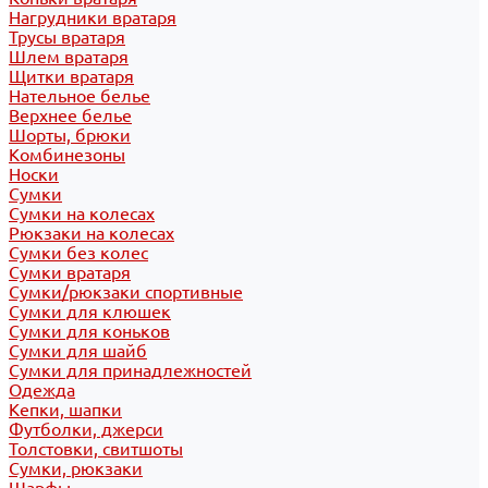
Нагрудники вратаря
Трусы вратаря
Шлем вратаря
Щитки вратаря
Нательное белье
Верхнее белье
Шорты, брюки
Комбинезоны
Носки
Сумки
Сумки на колесах
Рюкзаки на колесах
Сумки без колес
Сумки вратаря
Сумки/рюкзаки спортивные
Сумки для клюшек
Сумки для коньков
Сумки для шайб
Сумки для принадлежностей
Одежда
Кепки, шапки
Футболки, джерси
Толстовки, свитшоты
Сумки, рюкзаки