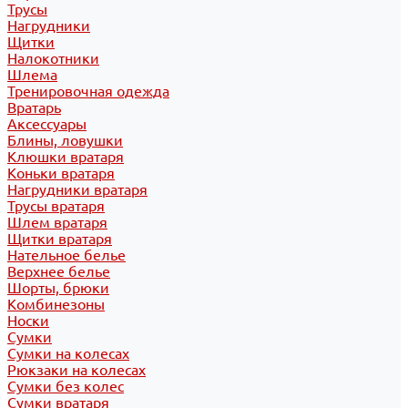
Трусы
Нагрудники
Щитки
Налокотники
Шлема
Тренировочная одежда
Вратарь
Аксессуары
Блины, ловушки
Клюшки вратаря
Коньки вратаря
Нагрудники вратаря
Трусы вратаря
Шлем вратаря
Щитки вратаря
Нательное белье
Верхнее белье
Шорты, брюки
Комбинезоны
Носки
Сумки
Сумки на колесах
Рюкзаки на колесах
Сумки без колес
Сумки вратаря