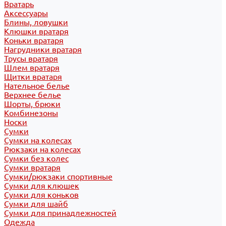
Вратарь
Аксессуары
Блины, ловушки
Клюшки вратаря
Коньки вратаря
Нагрудники вратаря
Трусы вратаря
Шлем вратаря
Щитки вратаря
Нательное белье
Верхнее белье
Шорты, брюки
Комбинезоны
Носки
Сумки
Сумки на колесах
Рюкзаки на колесах
Сумки без колес
Сумки вратаря
Сумки/рюкзаки спортивные
Сумки для клюшек
Сумки для коньков
Сумки для шайб
Сумки для принадлежностей
Одежда