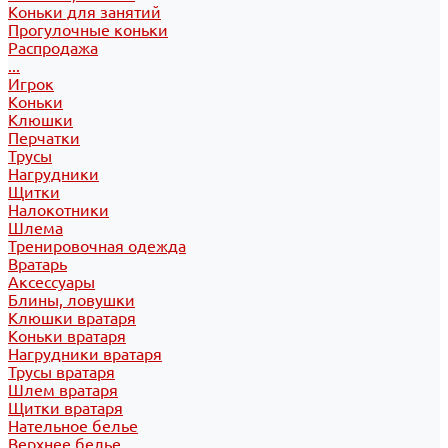
Коньки для занятий
Прогулочные коньки
Распродажа
...
Игрок
Коньки
Клюшки
Перчатки
Трусы
Нагрудники
Щитки
Налокотники
Шлема
Тренировочная одежда
Вратарь
Аксессуары
Блины, ловушки
Клюшки вратаря
Коньки вратаря
Нагрудники вратаря
Трусы вратаря
Шлем вратаря
Щитки вратаря
Нательное белье
Верхнее белье