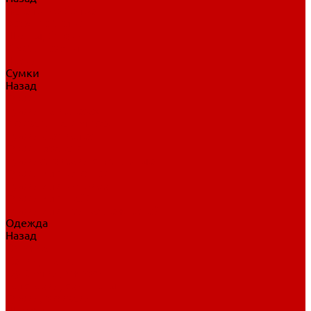
Нательное белье
Верхнее белье
Шорты, брюки
Комбинезоны
Носки
Сумки
Назад
Сумки
Сумки на колесах
Рюкзаки на колесах
Сумки без колес
Сумки вратаря
Сумки/рюкзаки спортивные
Сумки для клюшек
Сумки для коньков
Сумки для шайб
Сумки для принадлежностей
Одежда
Назад
Одежда
Кепки, шапки
Футболки, джерси
Толстовки, свитшоты
Сумки, рюкзаки
Шарфы