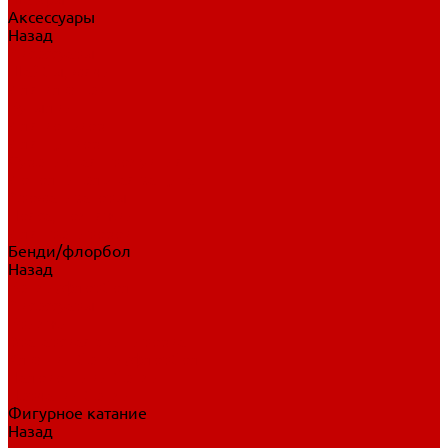
Аксессуары
Назад
Аксессуары
Шайбы, мячи
Для клюшек
Бутылки
Для коньков
Для щитков
Сувенирная продукция
Дополнительная защита
Ароматизаторы
Пояса, подтяжки
Для тренировок
Бенди/флорбол
Назад
Бенди/флорбол
Аксессуары
Бриджи
Вратарская экипировка
Клюшки бенди/флорбол
Налокотники бенди
Перчатки бенди
Фигурное катание
Назад