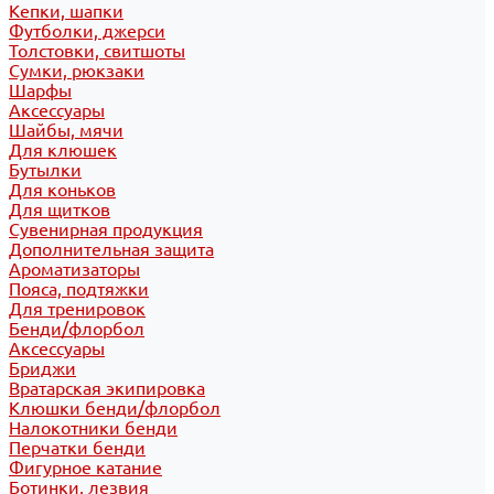
Кепки, шапки
Футболки, джерси
Толстовки, свитшоты
Сумки, рюкзаки
Шарфы
Аксессуары
Шайбы, мячи
Для клюшек
Бутылки
Для коньков
Для щитков
Сувенирная продукция
Дополнительная защита
Ароматизаторы
Пояса, подтяжки
Для тренировок
Бенди/флорбол
Аксессуары
Бриджи
Вратарская экипировка
Клюшки бенди/флорбол
Налокотники бенди
Перчатки бенди
Фигурное катание
Ботинки, лезвия