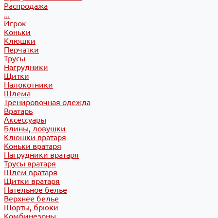
Распродажа
...
Игрок
Коньки
Клюшки
Перчатки
Трусы
Нагрудники
Щитки
Налокотники
Шлема
Тренировочная одежда
Вратарь
Аксессуары
Блины, ловушки
Клюшки вратаря
Коньки вратаря
Нагрудники вратаря
Трусы вратаря
Шлем вратаря
Щитки вратаря
Нательное белье
Верхнее белье
Шорты, брюки
Комбинезоны