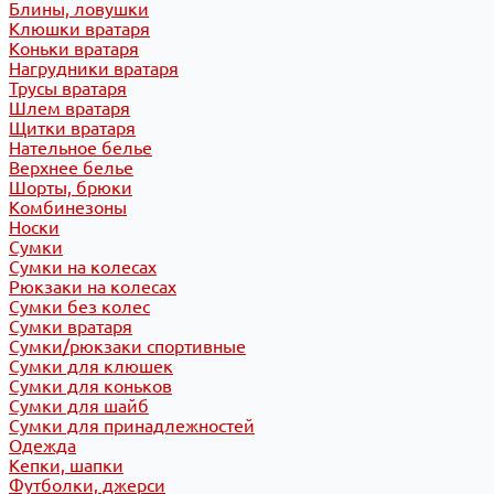
Блины, ловушки
Клюшки вратаря
Коньки вратаря
Нагрудники вратаря
Трусы вратаря
Шлем вратаря
Щитки вратаря
Нательное белье
Верхнее белье
Шорты, брюки
Комбинезоны
Носки
Сумки
Сумки на колесах
Рюкзаки на колесах
Сумки без колес
Сумки вратаря
Сумки/рюкзаки спортивные
Сумки для клюшек
Сумки для коньков
Сумки для шайб
Сумки для принадлежностей
Одежда
Кепки, шапки
Футболки, джерси