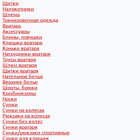
Щитки
Налокотники
Шлема
Тренировочная одежда
Вратарь
Аксессуары
Блины, ловушки
Клюшки вратаря
Коньки вратаря
Нагрудники вратаря
Трусы вратаря
Шлем вратаря
Щитки вратаря
Нательное белье
Верхнее белье
Шорты, брюки
Комбинезоны
Носки
Сумки
Сумки на колесах
Рюкзаки на колесах
Сумки без колес
Сумки вратаря
Сумки/рюкзаки спортивные
Сумки для клюшек