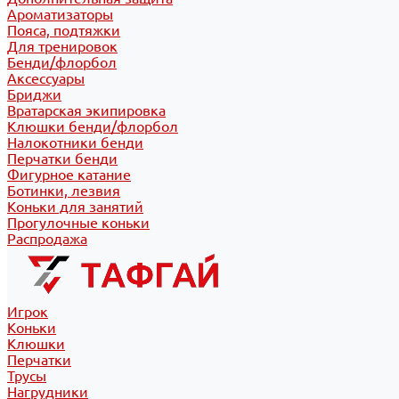
Ароматизаторы
Пояса, подтяжки
Для тренировок
Бенди/флорбол
Аксессуары
Бриджи
Вратарская экипировка
Клюшки бенди/флорбол
Налокотники бенди
Перчатки бенди
Фигурное катание
Ботинки, лезвия
Коньки для занятий
Прогулочные коньки
Распродажа
Игрок
Коньки
Клюшки
Перчатки
Трусы
Нагрудники