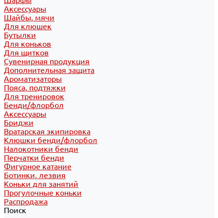
Шарфы
Аксессуары
Шайбы, мячи
Для клюшек
Бутылки
Для коньков
Для щитков
Сувенирная продукция
Дополнительная защита
Ароматизаторы
Пояса, подтяжки
Для тренировок
Бенди/флорбол
Аксессуары
Бриджи
Вратарская экипировка
Клюшки бенди/флорбол
Налокотники бенди
Перчатки бенди
Фигурное катание
Ботинки, лезвия
Коньки для занятий
Прогулочные коньки
Распродажа
Поиск