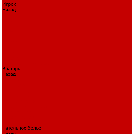
Игрок
Назад
Игрок
Коньки
Клюшки
Перчатки
Трусы
Нагрудники
Щитки
Налокотники
Шлема
Тренировочная одежда
Вратарь
Назад
Вратарь
Аксессуары
Блины, ловушки
Клюшки вратаря
Коньки вратаря
Нагрудники вратаря
Трусы вратаря
Шлем вратаря
Щитки вратаря
Нательное белье
Назад