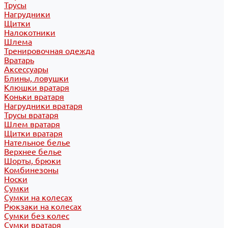
Трусы
Нагрудники
Щитки
Налокотники
Шлема
Тренировочная одежда
Вратарь
Аксессуары
Блины, ловушки
Клюшки вратаря
Коньки вратаря
Нагрудники вратаря
Трусы вратаря
Шлем вратаря
Щитки вратаря
Нательное белье
Верхнее белье
Шорты, брюки
Комбинезоны
Носки
Сумки
Сумки на колесах
Рюкзаки на колесах
Сумки без колес
Сумки вратаря