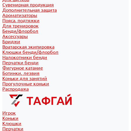
Сувенирная продукция
Дополнительная защита
Ароматизаторы
Пояса, подтяжки
Для тренировок
Бенди/флорбол
Аксессуары
Бриджи
Вратарская экипировка
Клюшки бенди/флорбол
Налокотники бенди
Перчатки бенди
Фигурное катание
Ботинки, лезвия
Коньки для занятий
Прогулочные коньки
Распродажа
Игрок
Коньки
Клюшки
Перчатки