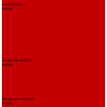
Аксессуары
Назад
Аксессуары
Шайбы, мячи
Для клюшек
Бутылки
Для коньков
Для щитков
Сувенирная продукция
Дополнительная защита
Ароматизаторы
Пояса, подтяжки
Для тренировок
Бенди/флорбол
Назад
Бенди/флорбол
Аксессуары
Бриджи
Вратарская экипировка
Клюшки бенди/флорбол
Налокотники бенди
Перчатки бенди
Фигурное катание
Назад