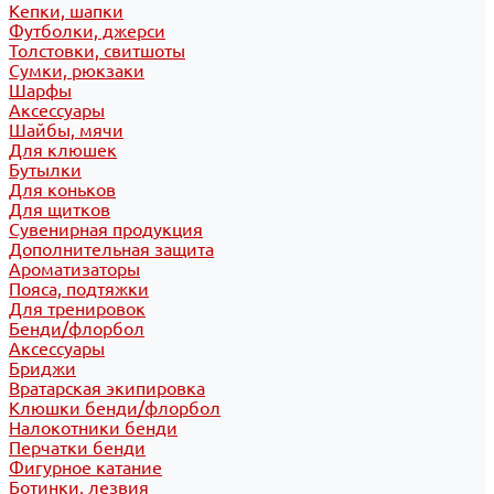
Кепки, шапки
Футболки, джерси
Толстовки, свитшоты
Сумки, рюкзаки
Шарфы
Аксессуары
Шайбы, мячи
Для клюшек
Бутылки
Для коньков
Для щитков
Сувенирная продукция
Дополнительная защита
Ароматизаторы
Пояса, подтяжки
Для тренировок
Бенди/флорбол
Аксессуары
Бриджи
Вратарская экипировка
Клюшки бенди/флорбол
Налокотники бенди
Перчатки бенди
Фигурное катание
Ботинки, лезвия