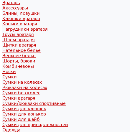
Вратарь
Аксессуары
Блины, ловушки
Клюшки вратаря
Коньки вратаря
Нагрудники вратаря
Трусы вратаря
Шлем вратаря
Щитки вратаря
Нательное белье
Верхнее белье
Шорты, брюки
Комбинезоны
Носки
Сумки
Сумки на колесах
Рюкзаки на колесах
Сумки без колес
Сумки вратаря
Сумки/рюкзаки спортивные
Сумки для клюшек
Сумки для коньков
Сумки для шайб
Сумки для принадлежностей
Одежда