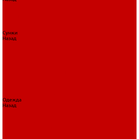
Нательное белье
Верхнее белье
Шорты, брюки
Комбинезоны
Носки
Сумки
Назад
Сумки
Сумки на колесах
Рюкзаки на колесах
Сумки без колес
Сумки вратаря
Сумки/рюкзаки спортивные
Сумки для клюшек
Сумки для коньков
Сумки для шайб
Сумки для принадлежностей
Одежда
Назад
Одежда
Кепки, шапки
Футболки, джерси
Толстовки, свитшоты
Сумки, рюкзаки
Шарфы