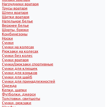
Нагрудники вратаря
Трусы вратаря
Шлем вратаря
Щитки вратаря
Нательное белье
Верхнее белье
Шорты, брюки
Комбинезоны
Носки
Сумки
Сумки на колесах
Рюкзаки на колесах
Сумки без колес
Сумки вратаря
Сумки/рюкзаки спортивные
Сумки для клюшек
Сумки для коньков
Сумки для шайб
Сумки для принадлежностей
Одежда
Кепки, шапки
Футболки, джерси
Толстовки, свитшоты
Сумки, рюкзаки