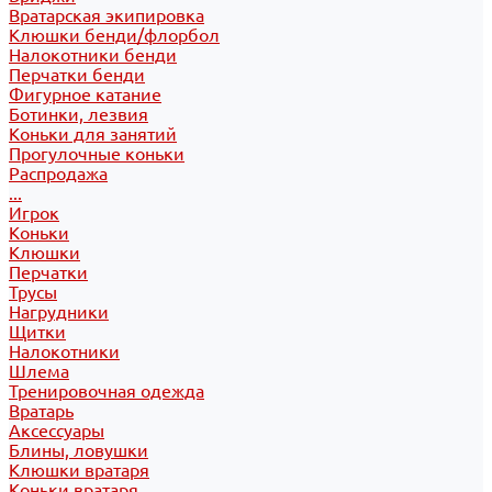
Вратарская экипировка
Клюшки бенди/флорбол
Налокотники бенди
Перчатки бенди
Фигурное катание
Ботинки, лезвия
Коньки для занятий
Прогулочные коньки
Распродажа
...
Игрок
Коньки
Клюшки
Перчатки
Трусы
Нагрудники
Щитки
Налокотники
Шлема
Тренировочная одежда
Вратарь
Аксессуары
Блины, ловушки
Клюшки вратаря
Коньки вратаря