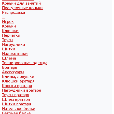
Коньки для занятий
Прогулочные коньки
Распродажа
...
Игрок
Коньки
Клюшки
Перчатки
Трусы
Нагрудники
Щитки
Налокотники
Шлема
Тренировочная одежда
Вратарь
Аксессуары
Блины, ловушки
Клюшки вратаря
Коньки вратаря
Нагрудники вратаря
Трусы вратаря
Шлем вратаря
Щитки вратаря
Нательное белье
Верхнее белье