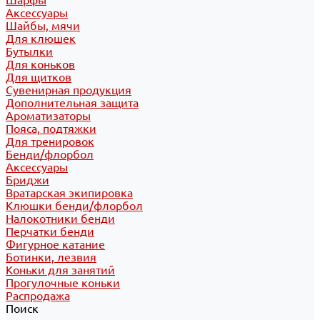
Шарфы
Аксессуары
Шайбы, мячи
Для клюшек
Бутылки
Для коньков
Для щитков
Сувенирная продукция
Дополнительная защита
Ароматизаторы
Пояса, подтяжки
Для тренировок
Бенди/флорбол
Аксессуары
Бриджи
Вратарская экипировка
Клюшки бенди/флорбол
Налокотники бенди
Перчатки бенди
Фигурное катание
Ботинки, лезвия
Коньки для занятий
Прогулочные коньки
Распродажа
Поиск