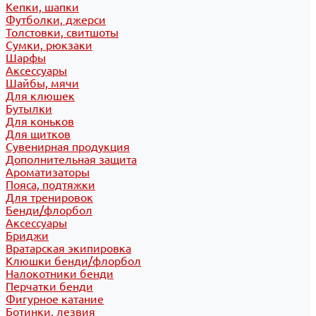
Кепки, шапки
Футболки, джерси
Толстовки, свитшоты
Сумки, рюкзаки
Шарфы
Аксессуары
Шайбы, мячи
Для клюшек
Бутылки
Для коньков
Для щитков
Сувенирная продукция
Дополнительная защита
Ароматизаторы
Пояса, подтяжки
Для тренировок
Бенди/флорбол
Аксессуары
Бриджи
Вратарская экипировка
Клюшки бенди/флорбол
Налокотники бенди
Перчатки бенди
Фигурное катание
Ботинки, лезвия