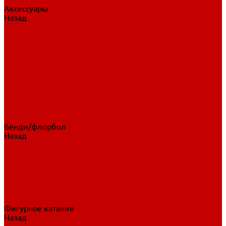
Аксессуары
Назад
Аксессуары
Шайбы, мячи
Для клюшек
Бутылки
Для коньков
Для щитков
Сувенирная продукция
Дополнительная защита
Ароматизаторы
Пояса, подтяжки
Для тренировок
Бенди/флорбол
Назад
Бенди/флорбол
Аксессуары
Бриджи
Вратарская экипировка
Клюшки бенди/флорбол
Налокотники бенди
Перчатки бенди
Фигурное катание
Назад