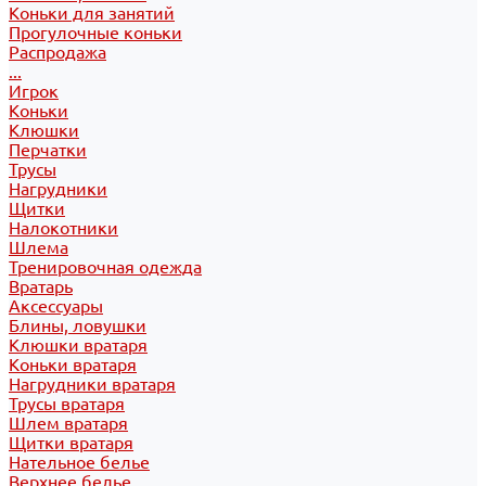
Коньки для занятий
Прогулочные коньки
Распродажа
...
Игрок
Коньки
Клюшки
Перчатки
Трусы
Нагрудники
Щитки
Налокотники
Шлема
Тренировочная одежда
Вратарь
Аксессуары
Блины, ловушки
Клюшки вратаря
Коньки вратаря
Нагрудники вратаря
Трусы вратаря
Шлем вратаря
Щитки вратаря
Нательное белье
Верхнее белье