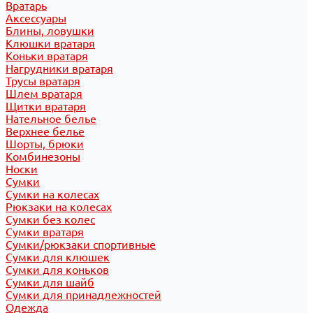
Вратарь
Аксессуары
Блины, ловушки
Клюшки вратаря
Коньки вратаря
Нагрудники вратаря
Трусы вратаря
Шлем вратаря
Щитки вратаря
Нательное белье
Верхнее белье
Шорты, брюки
Комбинезоны
Носки
Сумки
Сумки на колесах
Рюкзаки на колесах
Сумки без колес
Сумки вратаря
Сумки/рюкзаки спортивные
Сумки для клюшек
Сумки для коньков
Сумки для шайб
Сумки для принадлежностей
Одежда