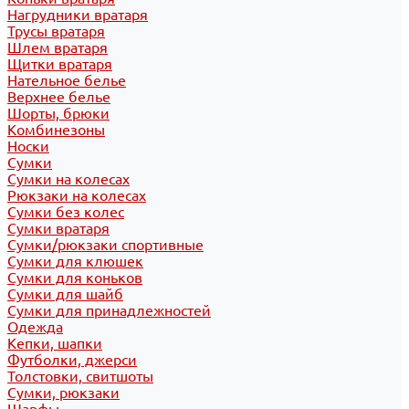
Нагрудники вратаря
Трусы вратаря
Шлем вратаря
Щитки вратаря
Нательное белье
Верхнее белье
Шорты, брюки
Комбинезоны
Носки
Сумки
Сумки на колесах
Рюкзаки на колесах
Сумки без колес
Сумки вратаря
Сумки/рюкзаки спортивные
Сумки для клюшек
Сумки для коньков
Сумки для шайб
Сумки для принадлежностей
Одежда
Кепки, шапки
Футболки, джерси
Толстовки, свитшоты
Сумки, рюкзаки