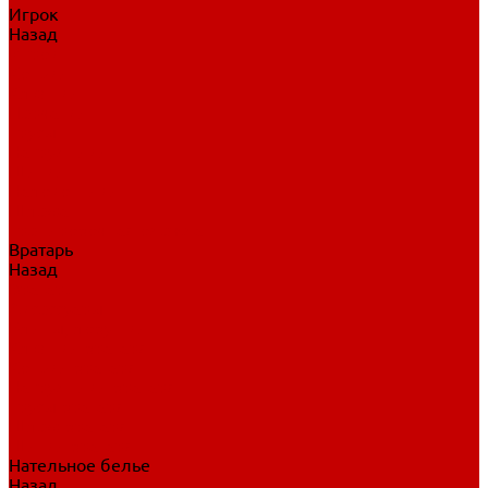
Игрок
Назад
Игрок
Коньки
Клюшки
Перчатки
Трусы
Нагрудники
Щитки
Налокотники
Шлема
Тренировочная одежда
Вратарь
Назад
Вратарь
Аксессуары
Блины, ловушки
Клюшки вратаря
Коньки вратаря
Нагрудники вратаря
Трусы вратаря
Шлем вратаря
Щитки вратаря
Нательное белье
Назад