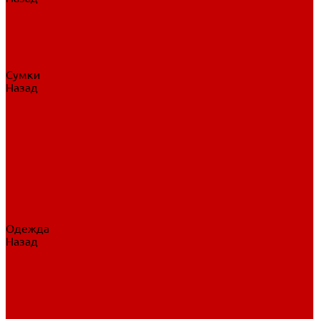
Нательное белье
Верхнее белье
Шорты, брюки
Комбинезоны
Носки
Сумки
Назад
Сумки
Сумки на колесах
Рюкзаки на колесах
Сумки без колес
Сумки вратаря
Сумки/рюкзаки спортивные
Сумки для клюшек
Сумки для коньков
Сумки для шайб
Сумки для принадлежностей
Одежда
Назад
Одежда
Кепки, шапки
Футболки, джерси
Толстовки, свитшоты
Сумки, рюкзаки
Шарфы