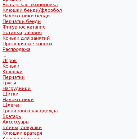
Вратарская экипировка
Клюшки бенди/флорбол
Налокотники бенди
Перчатки бенди
Фигурное катание
Ботинки, лезвия
Коньки для занятий
Прогулочные коньки
Распродажа
...
Игрок
Коньки
Клюшки
Перчатки
Трусы
Нагрудники
Щитки
Налокотники
Шлема
Тренировочная одежда
Вратарь
Аксессуары
Блины, ловушки
Клюшки вратаря
Коньки вратаря