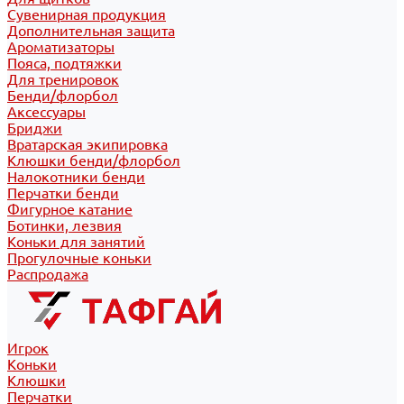
Сувенирная продукция
Дополнительная защита
Ароматизаторы
Пояса, подтяжки
Для тренировок
Бенди/флорбол
Аксессуары
Бриджи
Вратарская экипировка
Клюшки бенди/флорбол
Налокотники бенди
Перчатки бенди
Фигурное катание
Ботинки, лезвия
Коньки для занятий
Прогулочные коньки
Распродажа
Игрок
Коньки
Клюшки
Перчатки