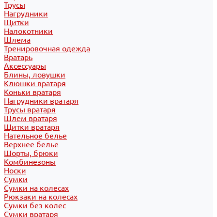
Трусы
Нагрудники
Щитки
Налокотники
Шлема
Тренировочная одежда
Вратарь
Аксессуары
Блины, ловушки
Клюшки вратаря
Коньки вратаря
Нагрудники вратаря
Трусы вратаря
Шлем вратаря
Щитки вратаря
Нательное белье
Верхнее белье
Шорты, брюки
Комбинезоны
Носки
Сумки
Сумки на колесах
Рюкзаки на колесах
Сумки без колес
Сумки вратаря