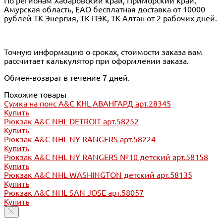
По регионам Хабаровский край, Приморский край,
Амурская область, ЕАО бесплатная доставка от 10000
рублей ТК Энергия, ТК ПЭК, ТК Алтан от 2 рабочих дней.
Точную информацию о сроках, стоимости заказа вам
рассчитает калькулятор при оформлении заказа.
Обмен-возврат в течение 7 дней.
Похожие товары
Сумка на пояс A&C KHL АВАНГАРД арт.28345
Купить
Рюкзак A&C NHL DETROIT арт.58252
Купить
Рюкзак A&C NHL NY RANGERS арт.58224
Купить
Рюкзак A&C NHL NY RANGERS №10 детский арт.58158
Купить
Рюкзак A&C NHL WASHINGTON детский арт.58135
Купить
Рюкзак A&C NHL SAN JOSE арт.58057
Купить