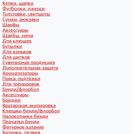
Кепки, шапки
Футболки, джерси
Толстовки, свитшоты
Сумки, рюкзаки
Шарфы
Аксессуары
Шайбы, мячи
Для клюшек
Бутылки
Для коньков
Для щитков
Сувенирная продукция
Дополнительная защита
Ароматизаторы
Пояса, подтяжки
Для тренировок
Бенди/флорбол
Аксессуары
Бриджи
Вратарская экипировка
Клюшки бенди/флорбол
Налокотники бенди
Перчатки бенди
Фигурное катание
Ботинки, лезвия