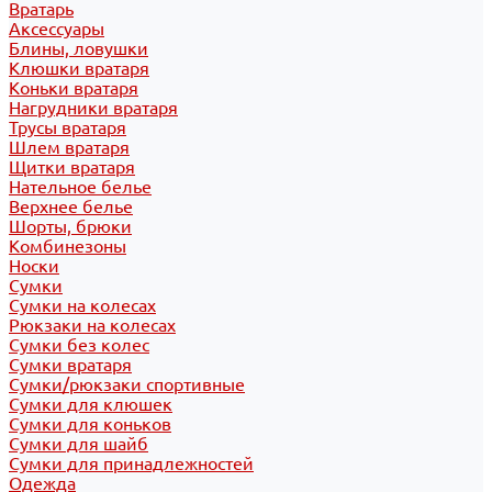
Вратарь
Аксессуары
Блины, ловушки
Клюшки вратаря
Коньки вратаря
Нагрудники вратаря
Трусы вратаря
Шлем вратаря
Щитки вратаря
Нательное белье
Верхнее белье
Шорты, брюки
Комбинезоны
Носки
Сумки
Сумки на колесах
Рюкзаки на колесах
Сумки без колес
Сумки вратаря
Сумки/рюкзаки спортивные
Сумки для клюшек
Сумки для коньков
Сумки для шайб
Сумки для принадлежностей
Одежда