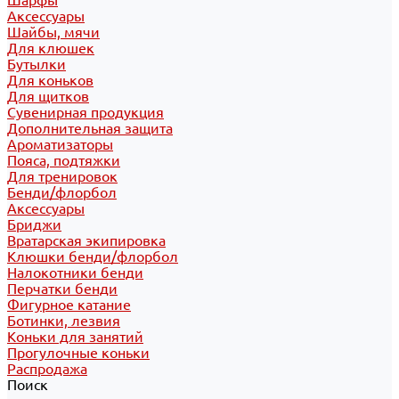
Шарфы
Аксессуары
Шайбы, мячи
Для клюшек
Бутылки
Для коньков
Для щитков
Сувенирная продукция
Дополнительная защита
Ароматизаторы
Пояса, подтяжки
Для тренировок
Бенди/флорбол
Аксессуары
Бриджи
Вратарская экипировка
Клюшки бенди/флорбол
Налокотники бенди
Перчатки бенди
Фигурное катание
Ботинки, лезвия
Коньки для занятий
Прогулочные коньки
Распродажа
Поиск