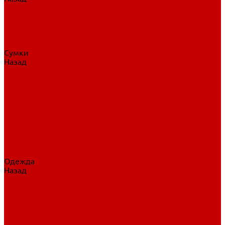
Нательное белье
Верхнее белье
Шорты, брюки
Комбинезоны
Носки
Сумки
Назад
Сумки
Сумки на колесах
Рюкзаки на колесах
Сумки без колес
Сумки вратаря
Сумки/рюкзаки спортивные
Сумки для клюшек
Сумки для коньков
Сумки для шайб
Сумки для принадлежностей
Одежда
Назад
Одежда
Кепки, шапки
Футболки, джерси
Толстовки, свитшоты
Сумки, рюкзаки
Шарфы