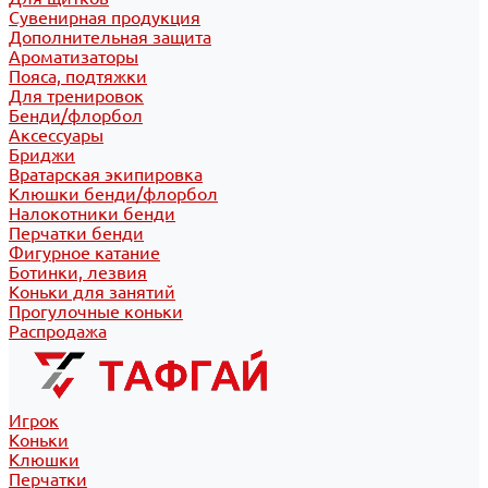
Сувенирная продукция
Дополнительная защита
Ароматизаторы
Пояса, подтяжки
Для тренировок
Бенди/флорбол
Аксессуары
Бриджи
Вратарская экипировка
Клюшки бенди/флорбол
Налокотники бенди
Перчатки бенди
Фигурное катание
Ботинки, лезвия
Коньки для занятий
Прогулочные коньки
Распродажа
Игрок
Коньки
Клюшки
Перчатки