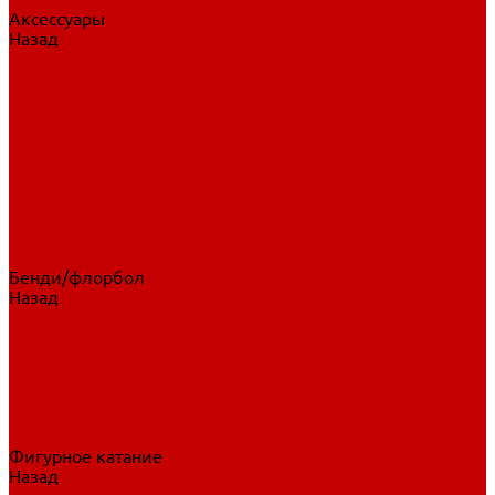
Аксессуары
Назад
Аксессуары
Шайбы, мячи
Для клюшек
Бутылки
Для коньков
Для щитков
Сувенирная продукция
Дополнительная защита
Ароматизаторы
Пояса, подтяжки
Для тренировок
Бенди/флорбол
Назад
Бенди/флорбол
Аксессуары
Бриджи
Вратарская экипировка
Клюшки бенди/флорбол
Налокотники бенди
Перчатки бенди
Фигурное катание
Назад