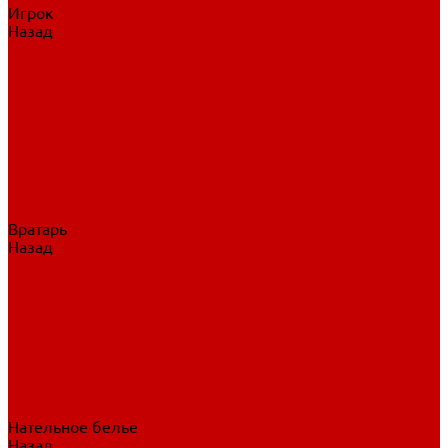
Игрок
Назад
Игрок
Коньки
Клюшки
Перчатки
Трусы
Нагрудники
Щитки
Налокотники
Шлема
Тренировочная одежда
Вратарь
Назад
Вратарь
Аксессуары
Блины, ловушки
Клюшки вратаря
Коньки вратаря
Нагрудники вратаря
Трусы вратаря
Шлем вратаря
Щитки вратаря
Нательное белье
Назад