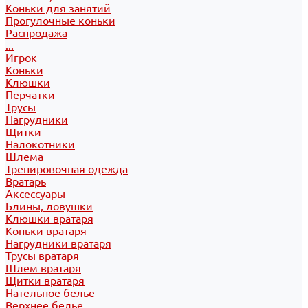
Коньки для занятий
Прогулочные коньки
Распродажа
...
Игрок
Коньки
Клюшки
Перчатки
Трусы
Нагрудники
Щитки
Налокотники
Шлема
Тренировочная одежда
Вратарь
Аксессуары
Блины, ловушки
Клюшки вратаря
Коньки вратаря
Нагрудники вратаря
Трусы вратаря
Шлем вратаря
Щитки вратаря
Нательное белье
Верхнее белье