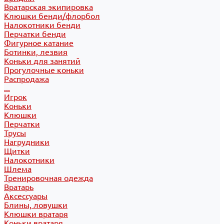
Вратарская экипировка
Клюшки бенди/флорбол
Налокотники бенди
Перчатки бенди
Фигурное катание
Ботинки, лезвия
Коньки для занятий
Прогулочные коньки
Распродажа
...
Игрок
Коньки
Клюшки
Перчатки
Трусы
Нагрудники
Щитки
Налокотники
Шлема
Тренировочная одежда
Вратарь
Аксессуары
Блины, ловушки
Клюшки вратаря
Коньки вратаря