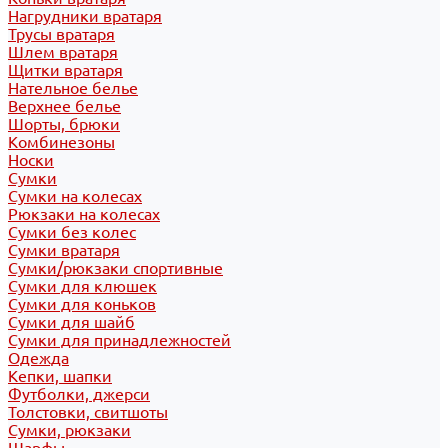
Нагрудники вратаря
Трусы вратаря
Шлем вратаря
Щитки вратаря
Нательное белье
Верхнее белье
Шорты, брюки
Комбинезоны
Носки
Сумки
Сумки на колесах
Рюкзаки на колесах
Сумки без колес
Сумки вратаря
Сумки/рюкзаки спортивные
Сумки для клюшек
Сумки для коньков
Сумки для шайб
Сумки для принадлежностей
Одежда
Кепки, шапки
Футболки, джерси
Толстовки, свитшоты
Сумки, рюкзаки