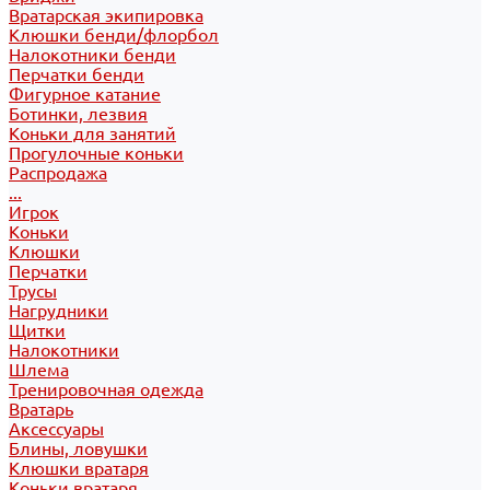
Вратарская экипировка
Клюшки бенди/флорбол
Налокотники бенди
Перчатки бенди
Фигурное катание
Ботинки, лезвия
Коньки для занятий
Прогулочные коньки
Распродажа
...
Игрок
Коньки
Клюшки
Перчатки
Трусы
Нагрудники
Щитки
Налокотники
Шлема
Тренировочная одежда
Вратарь
Аксессуары
Блины, ловушки
Клюшки вратаря
Коньки вратаря