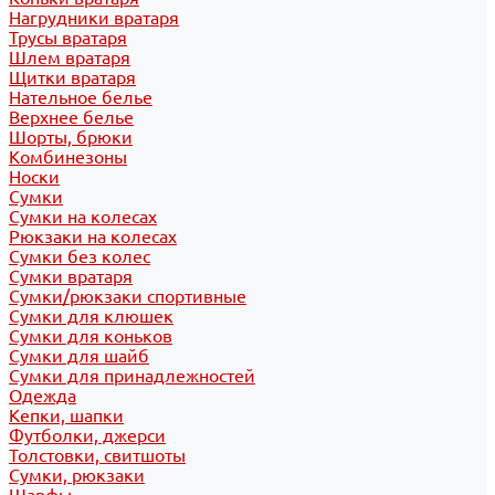
Нагрудники вратаря
Трусы вратаря
Шлем вратаря
Щитки вратаря
Нательное белье
Верхнее белье
Шорты, брюки
Комбинезоны
Носки
Сумки
Сумки на колесах
Рюкзаки на колесах
Сумки без колес
Сумки вратаря
Сумки/рюкзаки спортивные
Сумки для клюшек
Сумки для коньков
Сумки для шайб
Сумки для принадлежностей
Одежда
Кепки, шапки
Футболки, джерси
Толстовки, свитшоты
Сумки, рюкзаки