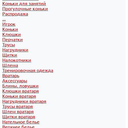
Коньки для занятий
Прогулочные коньки
Распродажа
...
Игрок
Коньки
Клюшки
Перчатки
Трусы
Нагрудники
Щитки
Налокотники
Шлема
Тренировочная одежда
Вратарь
Аксессуары
Блины, ловушки
Клюшки вратаря
Коньки вратаря
Нагрудники вратаря
Трусы вратаря
Шлем вратаря
Щитки вратаря
Нательное белье
Верхнее белье