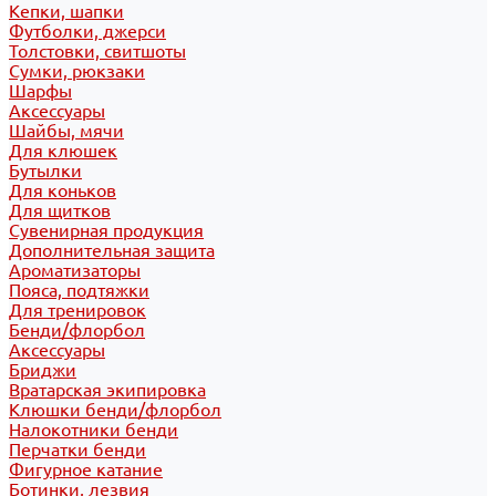
Кепки, шапки
Футболки, джерси
Толстовки, свитшоты
Сумки, рюкзаки
Шарфы
Аксессуары
Шайбы, мячи
Для клюшек
Бутылки
Для коньков
Для щитков
Сувенирная продукция
Дополнительная защита
Ароматизаторы
Пояса, подтяжки
Для тренировок
Бенди/флорбол
Аксессуары
Бриджи
Вратарская экипировка
Клюшки бенди/флорбол
Налокотники бенди
Перчатки бенди
Фигурное катание
Ботинки, лезвия