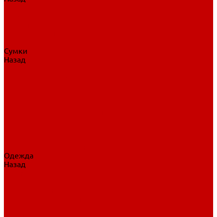
Нательное белье
Верхнее белье
Шорты, брюки
Комбинезоны
Носки
Сумки
Назад
Сумки
Сумки на колесах
Рюкзаки на колесах
Сумки без колес
Сумки вратаря
Сумки/рюкзаки спортивные
Сумки для клюшек
Сумки для коньков
Сумки для шайб
Сумки для принадлежностей
Одежда
Назад
Одежда
Кепки, шапки
Футболки, джерси
Толстовки, свитшоты
Сумки, рюкзаки
Шарфы