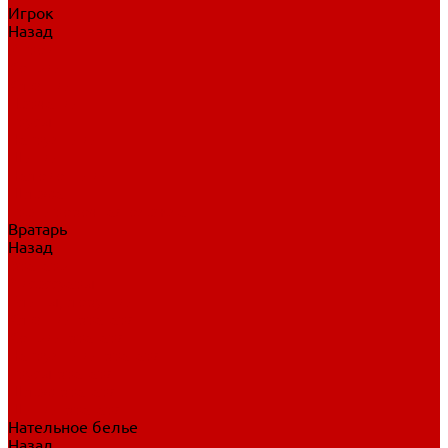
Игрок
Назад
Игрок
Коньки
Клюшки
Перчатки
Трусы
Нагрудники
Щитки
Налокотники
Шлема
Тренировочная одежда
Вратарь
Назад
Вратарь
Аксессуары
Блины, ловушки
Клюшки вратаря
Коньки вратаря
Нагрудники вратаря
Трусы вратаря
Шлем вратаря
Щитки вратаря
Нательное белье
Назад