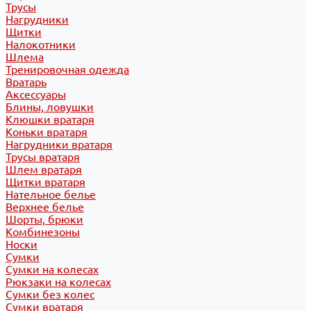
Трусы
Нагрудники
Щитки
Налокотники
Шлема
Тренировочная одежда
Вратарь
Аксессуары
Блины, ловушки
Клюшки вратаря
Коньки вратаря
Нагрудники вратаря
Трусы вратаря
Шлем вратаря
Щитки вратаря
Нательное белье
Верхнее белье
Шорты, брюки
Комбинезоны
Носки
Сумки
Сумки на колесах
Рюкзаки на колесах
Сумки без колес
Сумки вратаря