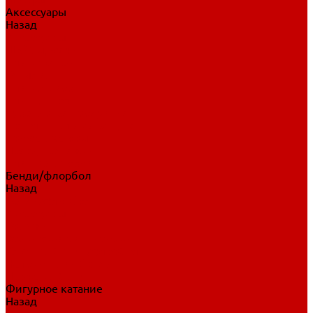
Аксессуары
Назад
Аксессуары
Шайбы, мячи
Для клюшек
Бутылки
Для коньков
Для щитков
Сувенирная продукция
Дополнительная защита
Ароматизаторы
Пояса, подтяжки
Для тренировок
Бенди/флорбол
Назад
Бенди/флорбол
Аксессуары
Бриджи
Вратарская экипировка
Клюшки бенди/флорбол
Налокотники бенди
Перчатки бенди
Фигурное катание
Назад