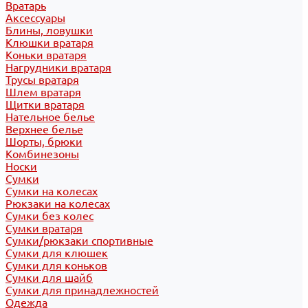
Вратарь
Аксессуары
Блины, ловушки
Клюшки вратаря
Коньки вратаря
Нагрудники вратаря
Трусы вратаря
Шлем вратаря
Щитки вратаря
Нательное белье
Верхнее белье
Шорты, брюки
Комбинезоны
Носки
Сумки
Сумки на колесах
Рюкзаки на колесах
Сумки без колес
Сумки вратаря
Сумки/рюкзаки спортивные
Сумки для клюшек
Сумки для коньков
Сумки для шайб
Сумки для принадлежностей
Одежда