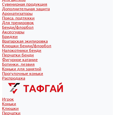
Сувенирная продукция
Дополнительная защита
Ароматизаторы
Пояса, подтяжки
Для тренировок
Бенди/флорбол
Аксессуары
Бриджи
Вратарская экипировка
Клюшки бенди/флорбол
Налокотники бенди
Перчатки бенди
Фигурное катание
Ботинки, лезвия
Коньки для занятий
Прогулочные коньки
Распродажа
Игрок
Коньки
Клюшки
Перчатки