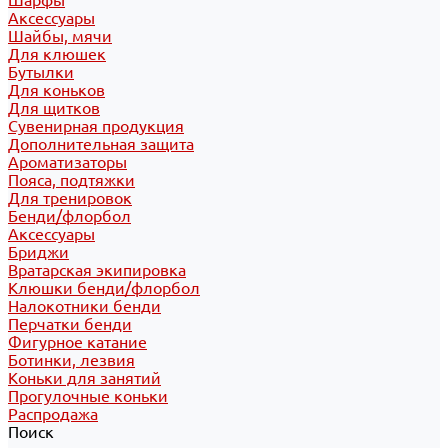
Шарфы
Аксессуары
Шайбы, мячи
Для клюшек
Бутылки
Для коньков
Для щитков
Сувенирная продукция
Дополнительная защита
Ароматизаторы
Пояса, подтяжки
Для тренировок
Бенди/флорбол
Аксессуары
Бриджи
Вратарская экипировка
Клюшки бенди/флорбол
Налокотники бенди
Перчатки бенди
Фигурное катание
Ботинки, лезвия
Коньки для занятий
Прогулочные коньки
Распродажа
Поиск