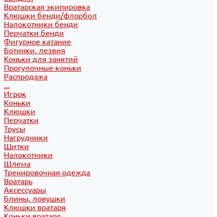
Вратарская экипировка
Клюшки бенди/флорбол
Налокотники бенди
Перчатки бенди
Фигурное катание
Ботинки, лезвия
Коньки для занятий
Прогулочные коньки
Распродажа
...
Игрок
Коньки
Клюшки
Перчатки
Трусы
Нагрудники
Щитки
Налокотники
Шлема
Тренировочная одежда
Вратарь
Аксессуары
Блины, ловушки
Клюшки вратаря
Коньки вратаря