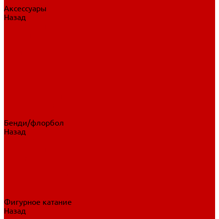
Аксессуары
Назад
Аксессуары
Шайбы, мячи
Для клюшек
Бутылки
Для коньков
Для щитков
Сувенирная продукция
Дополнительная защита
Ароматизаторы
Пояса, подтяжки
Для тренировок
Бенди/флорбол
Назад
Бенди/флорбол
Аксессуары
Бриджи
Вратарская экипировка
Клюшки бенди/флорбол
Налокотники бенди
Перчатки бенди
Фигурное катание
Назад