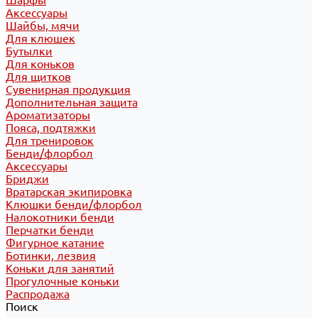
Шарфы
Аксессуары
Шайбы, мячи
Для клюшек
Бутылки
Для коньков
Для щитков
Сувенирная продукция
Дополнительная защита
Ароматизаторы
Пояса, подтяжки
Для тренировок
Бенди/флорбол
Аксессуары
Бриджи
Вратарская экипировка
Клюшки бенди/флорбол
Налокотники бенди
Перчатки бенди
Фигурное катание
Ботинки, лезвия
Коньки для занятий
Прогулочные коньки
Распродажа
Поиск