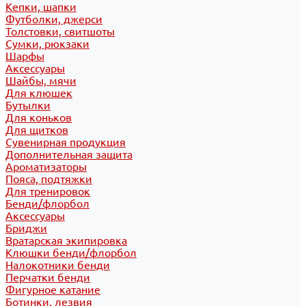
Кепки, шапки
Футболки, джерси
Толстовки, свитшоты
Сумки, рюкзаки
Шарфы
Аксессуары
Шайбы, мячи
Для клюшек
Бутылки
Для коньков
Для щитков
Сувенирная продукция
Дополнительная защита
Ароматизаторы
Пояса, подтяжки
Для тренировок
Бенди/флорбол
Аксессуары
Бриджи
Вратарская экипировка
Клюшки бенди/флорбол
Налокотники бенди
Перчатки бенди
Фигурное катание
Ботинки, лезвия