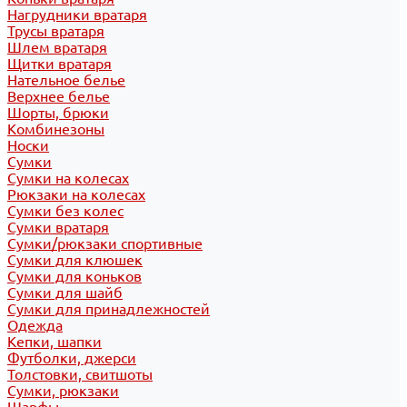
Нагрудники вратаря
Трусы вратаря
Шлем вратаря
Щитки вратаря
Нательное белье
Верхнее белье
Шорты, брюки
Комбинезоны
Носки
Сумки
Сумки на колесах
Рюкзаки на колесах
Сумки без колес
Сумки вратаря
Сумки/рюкзаки спортивные
Сумки для клюшек
Сумки для коньков
Сумки для шайб
Сумки для принадлежностей
Одежда
Кепки, шапки
Футболки, джерси
Толстовки, свитшоты
Сумки, рюкзаки