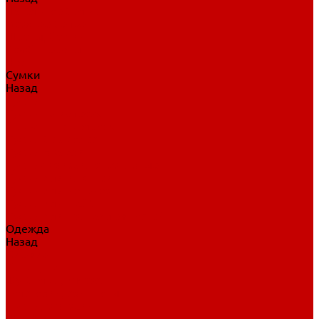
Нательное белье
Верхнее белье
Шорты, брюки
Комбинезоны
Носки
Сумки
Назад
Сумки
Сумки на колесах
Рюкзаки на колесах
Сумки без колес
Сумки вратаря
Сумки/рюкзаки спортивные
Сумки для клюшек
Сумки для коньков
Сумки для шайб
Сумки для принадлежностей
Одежда
Назад
Одежда
Кепки, шапки
Футболки, джерси
Толстовки, свитшоты
Сумки, рюкзаки
Шарфы