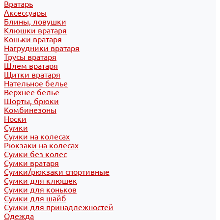
Вратарь
Аксессуары
Блины, ловушки
Клюшки вратаря
Коньки вратаря
Нагрудники вратаря
Трусы вратаря
Шлем вратаря
Щитки вратаря
Нательное белье
Верхнее белье
Шорты, брюки
Комбинезоны
Носки
Сумки
Сумки на колесах
Рюкзаки на колесах
Сумки без колес
Сумки вратаря
Сумки/рюкзаки спортивные
Сумки для клюшек
Сумки для коньков
Сумки для шайб
Сумки для принадлежностей
Одежда