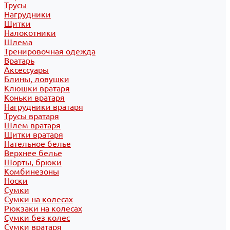
Трусы
Нагрудники
Щитки
Налокотники
Шлема
Тренировочная одежда
Вратарь
Аксессуары
Блины, ловушки
Клюшки вратаря
Коньки вратаря
Нагрудники вратаря
Трусы вратаря
Шлем вратаря
Щитки вратаря
Нательное белье
Верхнее белье
Шорты, брюки
Комбинезоны
Носки
Сумки
Сумки на колесах
Рюкзаки на колесах
Сумки без колес
Сумки вратаря