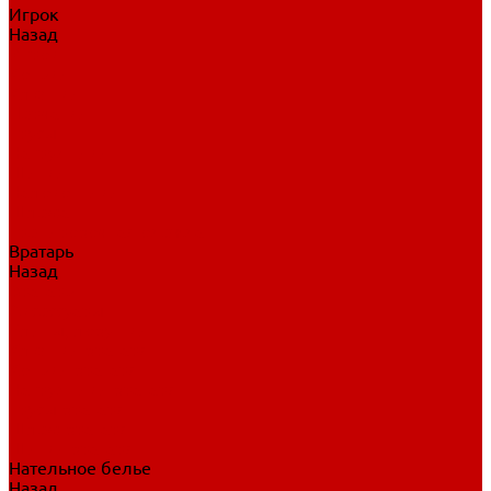
Игрок
Назад
Игрок
Коньки
Клюшки
Перчатки
Трусы
Нагрудники
Щитки
Налокотники
Шлема
Тренировочная одежда
Вратарь
Назад
Вратарь
Аксессуары
Блины, ловушки
Клюшки вратаря
Коньки вратаря
Нагрудники вратаря
Трусы вратаря
Шлем вратаря
Щитки вратаря
Нательное белье
Назад