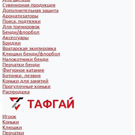
Сувенирная продукция
Дополнительная защита
Ароматизаторы
Пояса, подтяжки
Для тренировок
Бенди/флорбол
Аксессуары
Бриджи
Вратарская экипировка
Клюшки бенди/флорбол
Налокотники бенди
Перчатки бенди
Фигурное катание
Ботинки, лезвия
Коньки для занятий
Прогулочные коньки
Распродажа
Игрок
Коньки
Клюшки
Перчатки