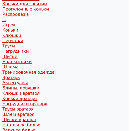
Коньки для занятий
Прогулочные коньки
Распродажа
...
Игрок
Коньки
Клюшки
Перчатки
Трусы
Нагрудники
Щитки
Налокотники
Шлема
Тренировочная одежда
Вратарь
Аксессуары
Блины, ловушки
Клюшки вратаря
Коньки вратаря
Нагрудники вратаря
Трусы вратаря
Шлем вратаря
Щитки вратаря
Нательное белье
Верхнее белье