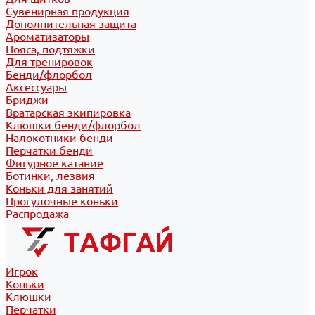
Сувенирная продукция
Дополнительная защита
Ароматизаторы
Пояса, подтяжки
Для тренировок
Бенди/флорбол
Аксессуары
Бриджи
Вратарская экипировка
Клюшки бенди/флорбол
Налокотники бенди
Перчатки бенди
Фигурное катание
Ботинки, лезвия
Коньки для занятий
Прогулочные коньки
Распродажа
Игрок
Коньки
Клюшки
Перчатки