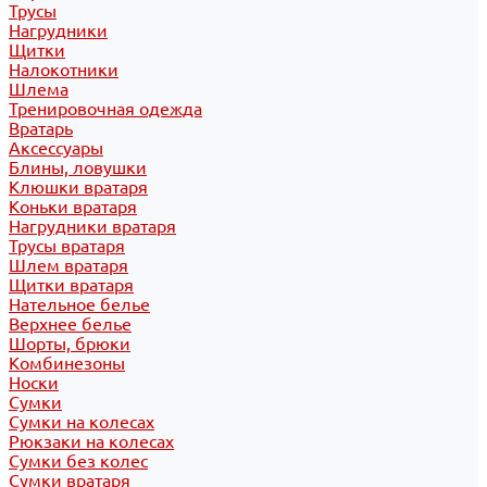
Трусы
Нагрудники
Щитки
Налокотники
Шлема
Тренировочная одежда
Вратарь
Аксессуары
Блины, ловушки
Клюшки вратаря
Коньки вратаря
Нагрудники вратаря
Трусы вратаря
Шлем вратаря
Щитки вратаря
Нательное белье
Верхнее белье
Шорты, брюки
Комбинезоны
Носки
Сумки
Сумки на колесах
Рюкзаки на колесах
Сумки без колес
Сумки вратаря