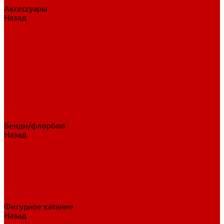
Аксессуары
Назад
Аксессуары
Шайбы, мячи
Для клюшек
Бутылки
Для коньков
Для щитков
Сувенирная продукция
Дополнительная защита
Ароматизаторы
Пояса, подтяжки
Для тренировок
Бенди/флорбол
Назад
Бенди/флорбол
Аксессуары
Бриджи
Вратарская экипировка
Клюшки бенди/флорбол
Налокотники бенди
Перчатки бенди
Фигурное катание
Назад