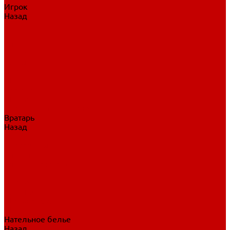
Игрок
Назад
Игрок
Коньки
Клюшки
Перчатки
Трусы
Нагрудники
Щитки
Налокотники
Шлема
Тренировочная одежда
Вратарь
Назад
Вратарь
Аксессуары
Блины, ловушки
Клюшки вратаря
Коньки вратаря
Нагрудники вратаря
Трусы вратаря
Шлем вратаря
Щитки вратаря
Нательное белье
Назад