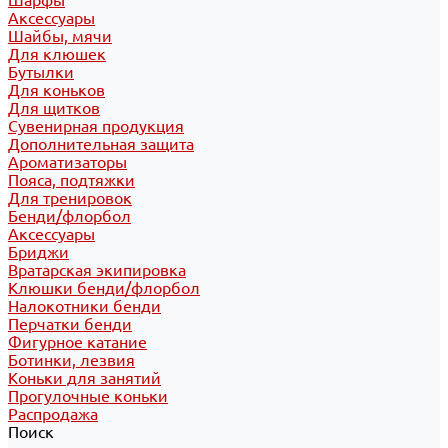
Шарфы
Аксессуары
Шайбы, мячи
Для клюшек
Бутылки
Для коньков
Для щитков
Сувенирная продукция
Дополнительная защита
Ароматизаторы
Пояса, подтяжки
Для тренировок
Бенди/флорбол
Аксессуары
Бриджи
Вратарская экипировка
Клюшки бенди/флорбол
Налокотники бенди
Перчатки бенди
Фигурное катание
Ботинки, лезвия
Коньки для занятий
Прогулочные коньки
Распродажа
Поиск