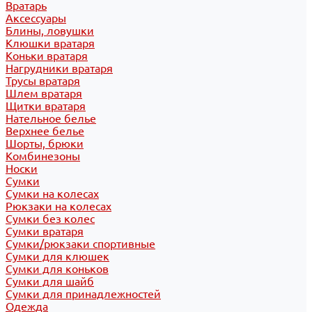
Вратарь
Аксессуары
Блины, ловушки
Клюшки вратаря
Коньки вратаря
Нагрудники вратаря
Трусы вратаря
Шлем вратаря
Щитки вратаря
Нательное белье
Верхнее белье
Шорты, брюки
Комбинезоны
Носки
Сумки
Сумки на колесах
Рюкзаки на колесах
Сумки без колес
Сумки вратаря
Сумки/рюкзаки спортивные
Сумки для клюшек
Сумки для коньков
Сумки для шайб
Сумки для принадлежностей
Одежда