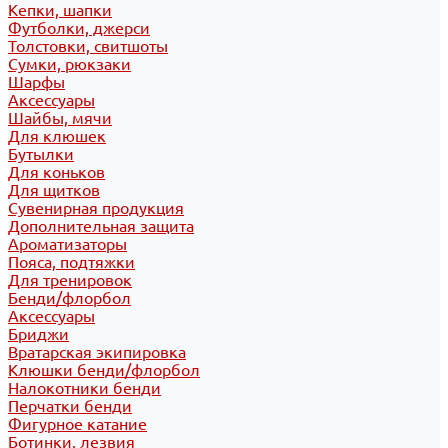
Кепки, шапки
Футболки, джерси
Толстовки, свитшоты
Сумки, рюкзаки
Шарфы
Аксессуары
Шайбы, мячи
Для клюшек
Бутылки
Для коньков
Для щитков
Сувенирная продукция
Дополнительная защита
Ароматизаторы
Пояса, подтяжки
Для тренировок
Бенди/флорбол
Аксессуары
Бриджи
Вратарская экипировка
Клюшки бенди/флорбол
Налокотники бенди
Перчатки бенди
Фигурное катание
Ботинки, лезвия