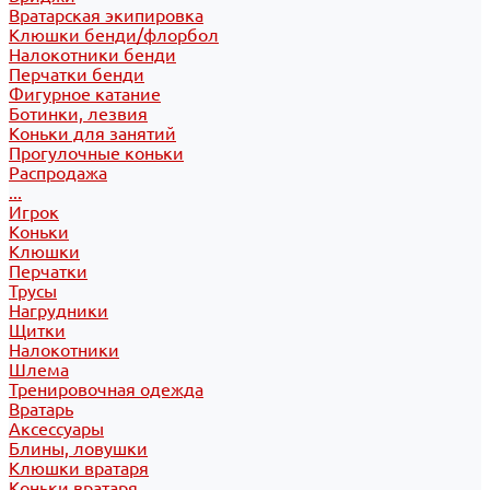
Вратарская экипировка
Клюшки бенди/флорбол
Налокотники бенди
Перчатки бенди
Фигурное катание
Ботинки, лезвия
Коньки для занятий
Прогулочные коньки
Распродажа
...
Игрок
Коньки
Клюшки
Перчатки
Трусы
Нагрудники
Щитки
Налокотники
Шлема
Тренировочная одежда
Вратарь
Аксессуары
Блины, ловушки
Клюшки вратаря
Коньки вратаря