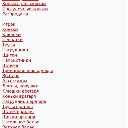
Коньки для занятий
Прогулочные коньки
Распродажа
...
Игрок
Коньки
Клюшки
Перчатки
Трусы
Нагрудники
Щитки
Налокотники
Шлема
Тренировочная одежда
Вратарь
Аксессуары
Блины, ловушки
Клюшки вратаря
Коньки вратаря
Нагрудники вратаря
Трусы вратаря
Шлем вратаря
Щитки вратаря
Нательное белье
Верхнее белье