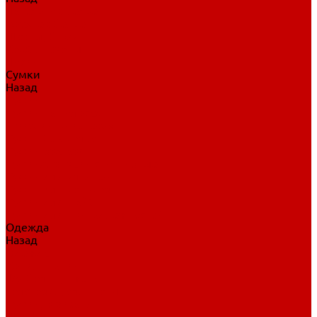
Нательное белье
Верхнее белье
Шорты, брюки
Комбинезоны
Носки
Сумки
Назад
Сумки
Сумки на колесах
Рюкзаки на колесах
Сумки без колес
Сумки вратаря
Сумки/рюкзаки спортивные
Сумки для клюшек
Сумки для коньков
Сумки для шайб
Сумки для принадлежностей
Одежда
Назад
Одежда
Кепки, шапки
Футболки, джерси
Толстовки, свитшоты
Сумки, рюкзаки
Шарфы