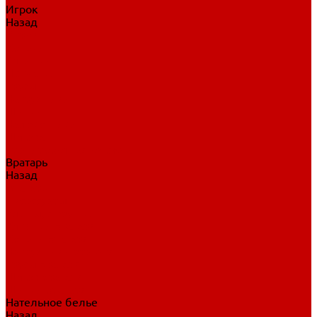
Игрок
Назад
Игрок
Коньки
Клюшки
Перчатки
Трусы
Нагрудники
Щитки
Налокотники
Шлема
Тренировочная одежда
Вратарь
Назад
Вратарь
Аксессуары
Блины, ловушки
Клюшки вратаря
Коньки вратаря
Нагрудники вратаря
Трусы вратаря
Шлем вратаря
Щитки вратаря
Нательное белье
Назад