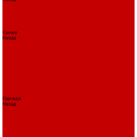
Нательное белье
Верхнее белье
Шорты, брюки
Комбинезоны
Носки
Сумки
Назад
Сумки
Сумки на колесах
Рюкзаки на колесах
Сумки без колес
Сумки вратаря
Сумки/рюкзаки спортивные
Сумки для клюшек
Сумки для коньков
Сумки для шайб
Сумки для принадлежностей
Одежда
Назад
Одежда
Кепки, шапки
Футболки, джерси
Толстовки, свитшоты
Сумки, рюкзаки
Шарфы