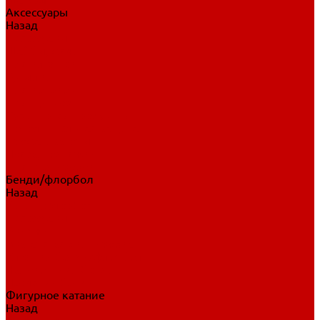
Аксессуары
Назад
Аксессуары
Шайбы, мячи
Для клюшек
Бутылки
Для коньков
Для щитков
Сувенирная продукция
Дополнительная защита
Ароматизаторы
Пояса, подтяжки
Для тренировок
Бенди/флорбол
Назад
Бенди/флорбол
Аксессуары
Бриджи
Вратарская экипировка
Клюшки бенди/флорбол
Налокотники бенди
Перчатки бенди
Фигурное катание
Назад