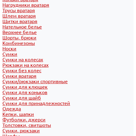
Нагрудники вратаря
Трусы вратаря
Шлем вратаря
Щитки вратаря
Нательное белье
Верхнее белье
Шорты, брюки
Комбинезоны
Носки
Сумки
Сумки на колесах
Рюкзаки на колесах
Сумки без колес
Сумки вратаря
Сумки/рюкзаки спортивные
Сумки для клюшек
Сумки для коньков
Сумки для шайб
Сумки для принадлежностей
Одежда
Кепки, шапки
Футболки, джерси
Толстовки, свитшоты
Сумки, рюкзаки