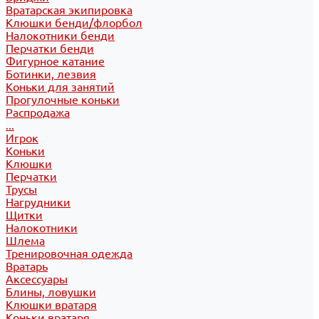
Вратарская экипировка
Клюшки бенди/флорбол
Налокотники бенди
Перчатки бенди
Фигурное катание
Ботинки, лезвия
Коньки для занятий
Прогулочные коньки
Распродажа
...
Игрок
Коньки
Клюшки
Перчатки
Трусы
Нагрудники
Щитки
Налокотники
Шлема
Тренировочная одежда
Вратарь
Аксессуары
Блины, ловушки
Клюшки вратаря
Коньки вратаря