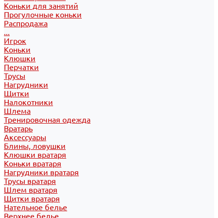
Коньки для занятий
Прогулочные коньки
Распродажа
...
Игрок
Коньки
Клюшки
Перчатки
Трусы
Нагрудники
Щитки
Налокотники
Шлема
Тренировочная одежда
Вратарь
Аксессуары
Блины, ловушки
Клюшки вратаря
Коньки вратаря
Нагрудники вратаря
Трусы вратаря
Шлем вратаря
Щитки вратаря
Нательное белье
Верхнее белье