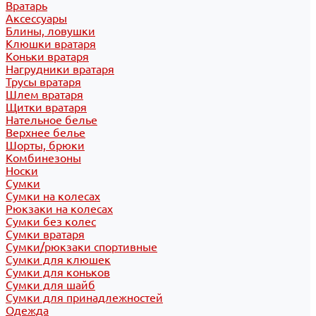
Вратарь
Аксессуары
Блины, ловушки
Клюшки вратаря
Коньки вратаря
Нагрудники вратаря
Трусы вратаря
Шлем вратаря
Щитки вратаря
Нательное белье
Верхнее белье
Шорты, брюки
Комбинезоны
Носки
Сумки
Сумки на колесах
Рюкзаки на колесах
Сумки без колес
Сумки вратаря
Сумки/рюкзаки спортивные
Сумки для клюшек
Сумки для коньков
Сумки для шайб
Сумки для принадлежностей
Одежда