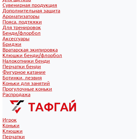
Сувенирная продукция
Дополнительная защита
Ароматизаторы
Пояса, подтяжки
Для тренировок
Бенди/флорбол
Аксессуары
Бриджи
Вратарская экипировка
Клюшки бенди/флорбол
Налокотники бенди
Перчатки бенди
Фигурное катание
Ботинки, лезвия
Коньки для занятий
Прогулочные коньки
Распродажа
Игрок
Коньки
Клюшки
Перчатки