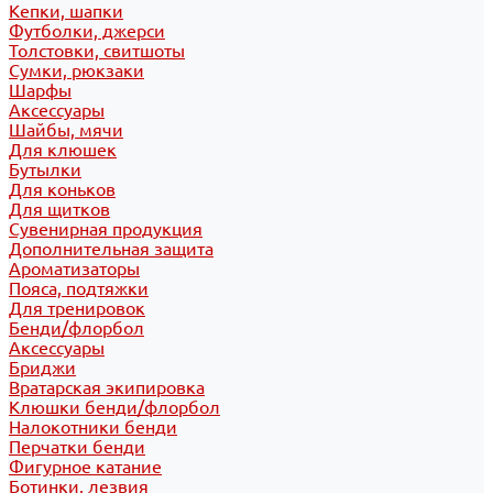
Кепки, шапки
Футболки, джерси
Толстовки, свитшоты
Сумки, рюкзаки
Шарфы
Аксессуары
Шайбы, мячи
Для клюшек
Бутылки
Для коньков
Для щитков
Сувенирная продукция
Дополнительная защита
Ароматизаторы
Пояса, подтяжки
Для тренировок
Бенди/флорбол
Аксессуары
Бриджи
Вратарская экипировка
Клюшки бенди/флорбол
Налокотники бенди
Перчатки бенди
Фигурное катание
Ботинки, лезвия