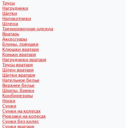
Трусы
Нагрудники
Щитки
Налокотники
Шлема
Тренировочная одежда
Вратарь
Аксессуары
Блины, ловушки
Клюшки вратаря
Коньки вратаря
Нагрудники вратаря
Трусы вратаря
Шлем вратаря
Щитки вратаря
Нательное белье
Верхнее белье
Шорты, брюки
Комбинезоны
Носки
Сумки
Сумки на колесах
Рюкзаки на колесах
Сумки без колес
Сумки вратаря