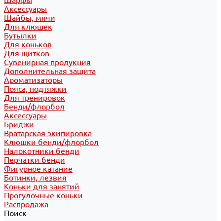
Шарфы
Аксессуары
Шайбы, мячи
Для клюшек
Бутылки
Для коньков
Для щитков
Сувенирная продукция
Дополнительная защита
Ароматизаторы
Пояса, подтяжки
Для тренировок
Бенди/флорбол
Аксессуары
Бриджи
Вратарская экипировка
Клюшки бенди/флорбол
Налокотники бенди
Перчатки бенди
Фигурное катание
Ботинки, лезвия
Коньки для занятий
Прогулочные коньки
Распродажа
Поиск