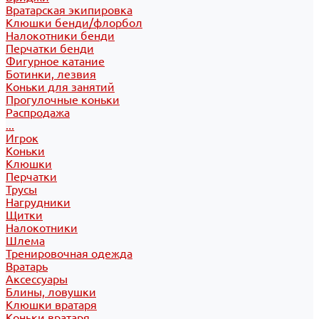
Вратарская экипировка
Клюшки бенди/флорбол
Налокотники бенди
Перчатки бенди
Фигурное катание
Ботинки, лезвия
Коньки для занятий
Прогулочные коньки
Распродажа
...
Игрок
Коньки
Клюшки
Перчатки
Трусы
Нагрудники
Щитки
Налокотники
Шлема
Тренировочная одежда
Вратарь
Аксессуары
Блины, ловушки
Клюшки вратаря
Коньки вратаря