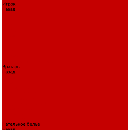
Игрок
Назад
Игрок
Коньки
Клюшки
Перчатки
Трусы
Нагрудники
Щитки
Налокотники
Шлема
Тренировочная одежда
Вратарь
Назад
Вратарь
Аксессуары
Блины, ловушки
Клюшки вратаря
Коньки вратаря
Нагрудники вратаря
Трусы вратаря
Шлем вратаря
Щитки вратаря
Нательное белье
Назад