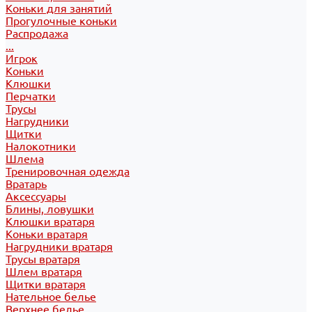
Коньки для занятий
Прогулочные коньки
Распродажа
...
Игрок
Коньки
Клюшки
Перчатки
Трусы
Нагрудники
Щитки
Налокотники
Шлема
Тренировочная одежда
Вратарь
Аксессуары
Блины, ловушки
Клюшки вратаря
Коньки вратаря
Нагрудники вратаря
Трусы вратаря
Шлем вратаря
Щитки вратаря
Нательное белье
Верхнее белье