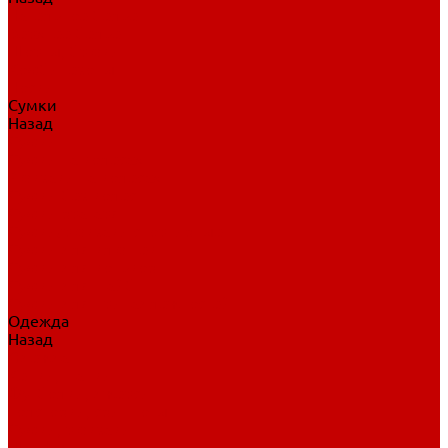
Нательное белье
Верхнее белье
Шорты, брюки
Комбинезоны
Носки
Сумки
Назад
Сумки
Сумки на колесах
Рюкзаки на колесах
Сумки без колес
Сумки вратаря
Сумки/рюкзаки спортивные
Сумки для клюшек
Сумки для коньков
Сумки для шайб
Сумки для принадлежностей
Одежда
Назад
Одежда
Кепки, шапки
Футболки, джерси
Толстовки, свитшоты
Сумки, рюкзаки
Шарфы