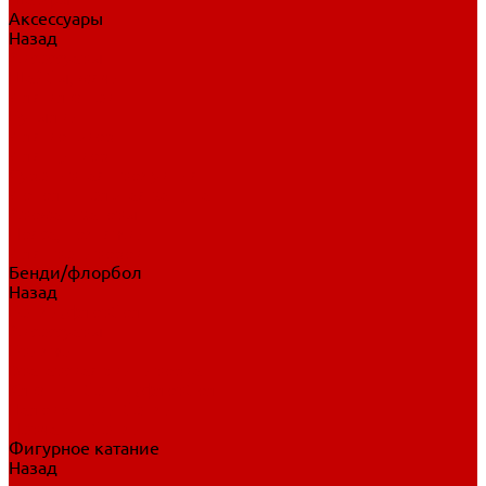
Аксессуары
Назад
Аксессуары
Шайбы, мячи
Для клюшек
Бутылки
Для коньков
Для щитков
Сувенирная продукция
Дополнительная защита
Ароматизаторы
Пояса, подтяжки
Для тренировок
Бенди/флорбол
Назад
Бенди/флорбол
Аксессуары
Бриджи
Вратарская экипировка
Клюшки бенди/флорбол
Налокотники бенди
Перчатки бенди
Фигурное катание
Назад