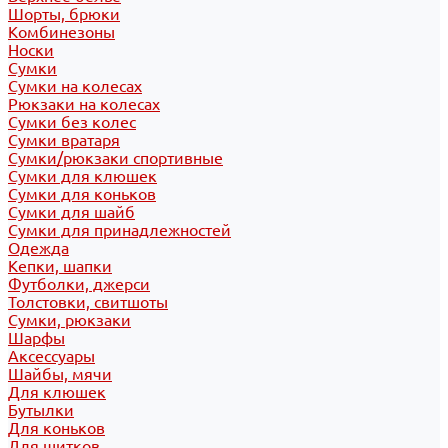
Шорты, брюки
Комбинезоны
Носки
Сумки
Сумки на колесах
Рюкзаки на колесах
Сумки без колес
Сумки вратаря
Сумки/рюкзаки спортивные
Сумки для клюшек
Сумки для коньков
Сумки для шайб
Сумки для принадлежностей
Одежда
Кепки, шапки
Футболки, джерси
Толстовки, свитшоты
Сумки, рюкзаки
Шарфы
Аксессуары
Шайбы, мячи
Для клюшек
Бутылки
Для коньков
Для щитков