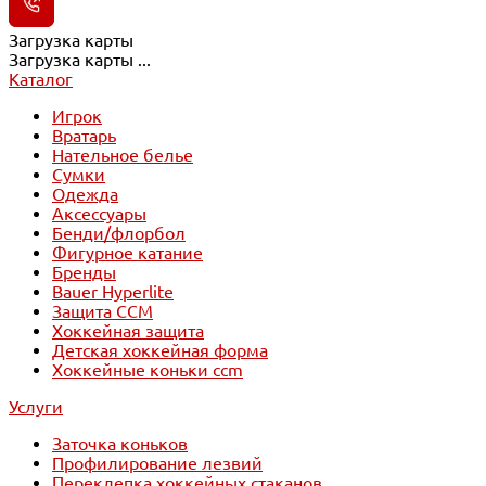
Загрузка карты
Загрузка карты ...
Каталог
Игрок
Вратарь
Нательное белье
Сумки
Одежда
Аксессуары
Бенди/флорбол
Фигурное катание
Бренды
Bauer Hyperlite
Защита CCM
Хоккейная защита
Детская хоккейная форма
Хоккейные коньки ccm
Услуги
Заточка коньков
Профилирование лезвий
Переклепка хоккейных стаканов