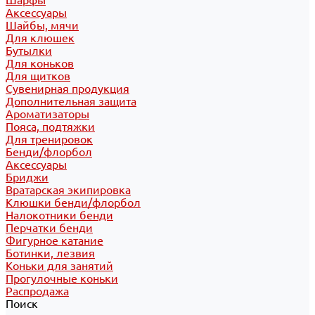
Шарфы
Аксессуары
Шайбы, мячи
Для клюшек
Бутылки
Для коньков
Для щитков
Сувенирная продукция
Дополнительная защита
Ароматизаторы
Пояса, подтяжки
Для тренировок
Бенди/флорбол
Аксессуары
Бриджи
Вратарская экипировка
Клюшки бенди/флорбол
Налокотники бенди
Перчатки бенди
Фигурное катание
Ботинки, лезвия
Коньки для занятий
Прогулочные коньки
Распродажа
Поиск