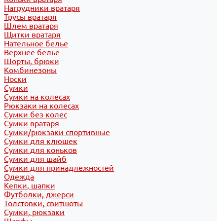
Нагрудники вратаря
Трусы вратаря
Шлем вратаря
Щитки вратаря
Нательное белье
Верхнее белье
Шорты, брюки
Комбинезоны
Носки
Сумки
Сумки на колесах
Рюкзаки на колесах
Сумки без колес
Сумки вратаря
Сумки/рюкзаки спортивные
Сумки для клюшек
Сумки для коньков
Сумки для шайб
Сумки для принадлежностей
Одежда
Кепки, шапки
Футболки, джерси
Толстовки, свитшоты
Сумки, рюкзаки