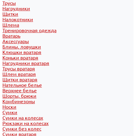
Трусы
Нагрудники
Щитки
Налокотники
Шлема
Тренировочная одежда
Вратарь
Аксессуары
Блины, ловушки
Клюшки вратаря
Коньки вратаря
Нагрудники вратаря
Трусы вратаря
Шлем вратаря
Щитки вратаря
Нательное белье
Верхнее белье
Шорты, брюки
Комбинезоны
Носки
Сумки
Сумки на колесах
Рюкзаки на колесах
Сумки без колес
Сумки вратаря