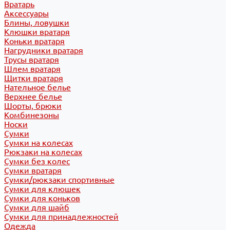
Вратарь
Аксессуары
Блины, ловушки
Клюшки вратаря
Коньки вратаря
Нагрудники вратаря
Трусы вратаря
Шлем вратаря
Щитки вратаря
Нательное белье
Верхнее белье
Шорты, брюки
Комбинезоны
Носки
Сумки
Сумки на колесах
Рюкзаки на колесах
Сумки без колес
Сумки вратаря
Сумки/рюкзаки спортивные
Сумки для клюшек
Сумки для коньков
Сумки для шайб
Сумки для принадлежностей
Одежда