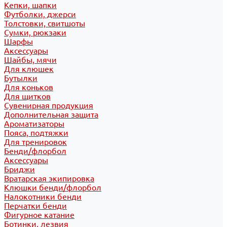
Кепки, шапки
Футболки, джерси
Толстовки, свитшоты
Сумки, рюкзаки
Шарфы
Аксессуары
Шайбы, мячи
Для клюшек
Бутылки
Для коньков
Для щитков
Сувенирная продукция
Дополнительная защита
Ароматизаторы
Пояса, подтяжки
Для тренировок
Бенди/флорбол
Аксессуары
Бриджи
Вратарская экипировка
Клюшки бенди/флорбол
Налокотники бенди
Перчатки бенди
Фигурное катание
Ботинки, лезвия