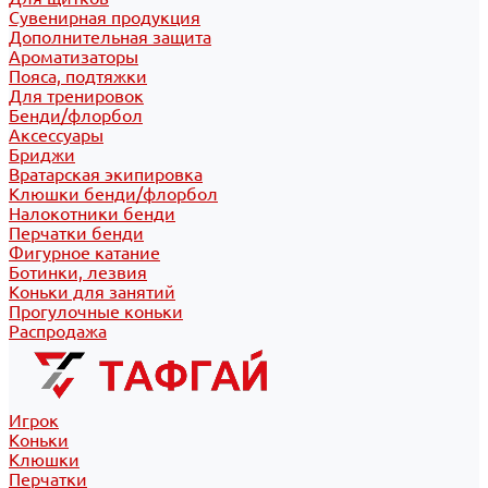
Сувенирная продукция
Дополнительная защита
Ароматизаторы
Пояса, подтяжки
Для тренировок
Бенди/флорбол
Аксессуары
Бриджи
Вратарская экипировка
Клюшки бенди/флорбол
Налокотники бенди
Перчатки бенди
Фигурное катание
Ботинки, лезвия
Коньки для занятий
Прогулочные коньки
Распродажа
Игрок
Коньки
Клюшки
Перчатки