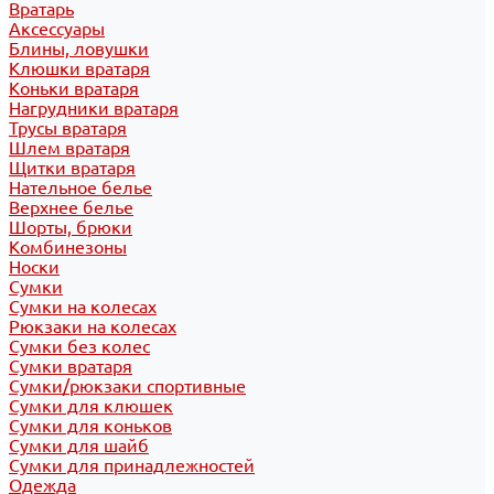
Вратарь
Аксессуары
Блины, ловушки
Клюшки вратаря
Коньки вратаря
Нагрудники вратаря
Трусы вратаря
Шлем вратаря
Щитки вратаря
Нательное белье
Верхнее белье
Шорты, брюки
Комбинезоны
Носки
Сумки
Сумки на колесах
Рюкзаки на колесах
Сумки без колес
Сумки вратаря
Сумки/рюкзаки спортивные
Сумки для клюшек
Сумки для коньков
Сумки для шайб
Сумки для принадлежностей
Одежда