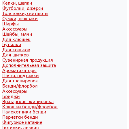
Кепки, шапки
Футболки, джерси
Толстовки, свитшоты
Сумки, рюкзаки
Шарфы
Аксессуары
Шайбы, мячи
Для клюшек
Бутылки
Для коньков
Для щитков
Сувенирная продукция
Дополнительная защита
Ароматизаторы
Пояса, подтяжки
Для тренировок
Бенди/флорбол
Аксессуары
Бриджи
Вратарская экипировка
Клюшки бенди/флорбол
Налокотники бенди
Перчатки бенди
Фигурное катание
Ботинки, лезвия