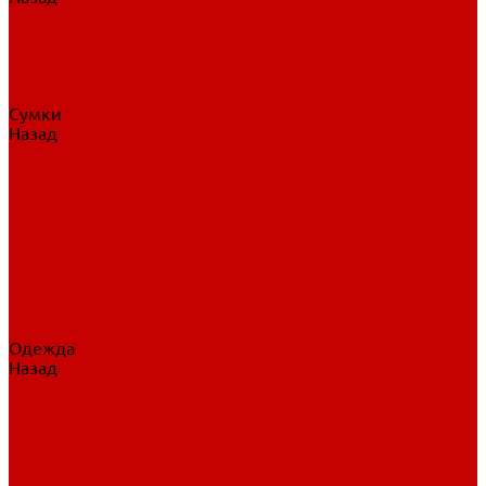
Нательное белье
Верхнее белье
Шорты, брюки
Комбинезоны
Носки
Сумки
Назад
Сумки
Сумки на колесах
Рюкзаки на колесах
Сумки без колес
Сумки вратаря
Сумки/рюкзаки спортивные
Сумки для клюшек
Сумки для коньков
Сумки для шайб
Сумки для принадлежностей
Одежда
Назад
Одежда
Кепки, шапки
Футболки, джерси
Толстовки, свитшоты
Сумки, рюкзаки
Шарфы