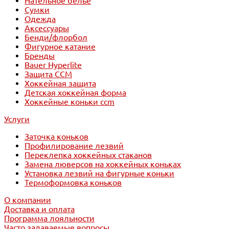
Нательное белье
Сумки
Одежда
Аксессуары
Бенди/флорбол
Фигурное катание
Бренды
Bauer Hyperlite
Защита CCM
Хоккейная защита
Детская хоккейная форма
Хоккейные коньки ccm
Услуги
Заточка коньков
Профилирование лезвий
Переклепка хоккейных стаканов
Замена люверсов на хоккейных коньках
Установка лезвий на фигурные коньки
Термоформовка коньков
О компании
Доставка и оплата
Программа лояльности
Часто задаваемые вопросы