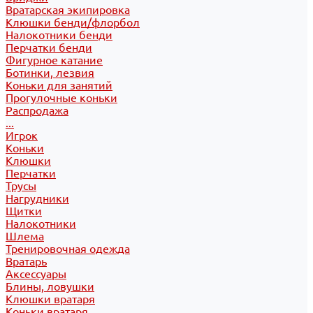
Вратарская экипировка
Клюшки бенди/флорбол
Налокотники бенди
Перчатки бенди
Фигурное катание
Ботинки, лезвия
Коньки для занятий
Прогулочные коньки
Распродажа
...
Игрок
Коньки
Клюшки
Перчатки
Трусы
Нагрудники
Щитки
Налокотники
Шлема
Тренировочная одежда
Вратарь
Аксессуары
Блины, ловушки
Клюшки вратаря
Коньки вратаря