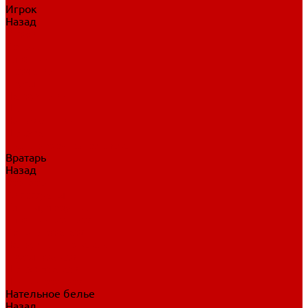
Игрок
Назад
Игрок
Коньки
Клюшки
Перчатки
Трусы
Нагрудники
Щитки
Налокотники
Шлема
Тренировочная одежда
Вратарь
Назад
Вратарь
Аксессуары
Блины, ловушки
Клюшки вратаря
Коньки вратаря
Нагрудники вратаря
Трусы вратаря
Шлем вратаря
Щитки вратаря
Нательное белье
Назад