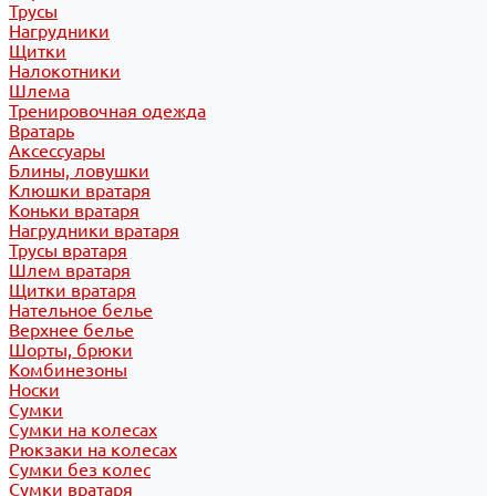
Трусы
Нагрудники
Щитки
Налокотники
Шлема
Тренировочная одежда
Вратарь
Аксессуары
Блины, ловушки
Клюшки вратаря
Коньки вратаря
Нагрудники вратаря
Трусы вратаря
Шлем вратаря
Щитки вратаря
Нательное белье
Верхнее белье
Шорты, брюки
Комбинезоны
Носки
Сумки
Сумки на колесах
Рюкзаки на колесах
Сумки без колес
Сумки вратаря