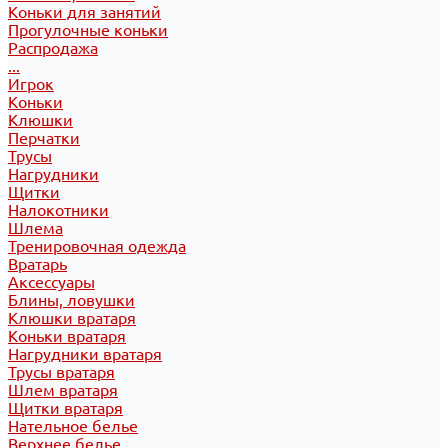
Коньки для занятий
Прогулочные коньки
Распродажа
...
Игрок
Коньки
Клюшки
Перчатки
Трусы
Нагрудники
Щитки
Налокотники
Шлема
Тренировочная одежда
Вратарь
Аксессуары
Блины, ловушки
Клюшки вратаря
Коньки вратаря
Нагрудники вратаря
Трусы вратаря
Шлем вратаря
Щитки вратаря
Нательное белье
Верхнее белье