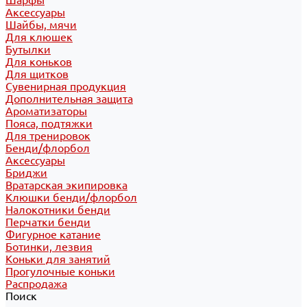
Шарфы
Аксессуары
Шайбы, мячи
Для клюшек
Бутылки
Для коньков
Для щитков
Сувенирная продукция
Дополнительная защита
Ароматизаторы
Пояса, подтяжки
Для тренировок
Бенди/флорбол
Аксессуары
Бриджи
Вратарская экипировка
Клюшки бенди/флорбол
Налокотники бенди
Перчатки бенди
Фигурное катание
Ботинки, лезвия
Коньки для занятий
Прогулочные коньки
Распродажа
Поиск