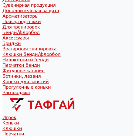
Сувенирная продукция
Дополнительная защита
Ароматизаторы
Пояса, подтяжки
Для тренировок
Бенди/флорбол
Аксессуары
Бриджи
Вратарская экипировка
Клюшки бенди/флорбол
Налокотники бенди
Перчатки бенди
Фигурное катание
Ботинки, лезвия
Коньки для занятий
Прогулочные коньки
Распродажа
Игрок
Коньки
Клюшки
Перчатки