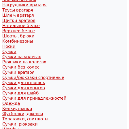
Нагрудники вратаря
Трусы вратаря
Шлем вратаря
Щитки вратаря
Нательное белье
Верхнее белье
Шорты, брюки
Комбинезоны
Носки
Сумки
Сумки на колесах
Рюкзаки на колесах
Сумки без колес
Сумки вратаря
Сумки/рюкзаки спортивные
Сумки для клюшек
Сумки для коньков
Сумки для шайб
Сумки для принадлежностей
Одежда
Кепки, шапки
Футболки, джерси
Толстовки, свитшоты
Сумки, рюкзаки