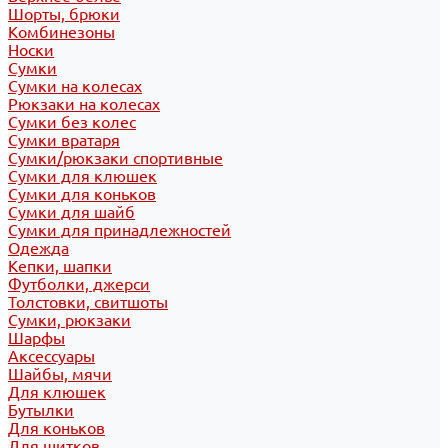
Шорты, брюки
Комбинезоны
Носки
Сумки
Сумки на колесах
Рюкзаки на колесах
Сумки без колес
Сумки вратаря
Сумки/рюкзаки спортивные
Сумки для клюшек
Сумки для коньков
Сумки для шайб
Сумки для принадлежностей
Одежда
Кепки, шапки
Футболки, джерси
Толстовки, свитшоты
Сумки, рюкзаки
Шарфы
Аксессуары
Шайбы, мячи
Для клюшек
Бутылки
Для коньков
Для щитков