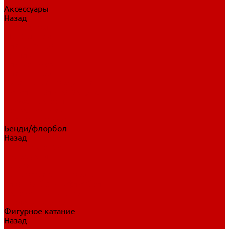
Аксессуары
Назад
Аксессуары
Шайбы, мячи
Для клюшек
Бутылки
Для коньков
Для щитков
Сувенирная продукция
Дополнительная защита
Ароматизаторы
Пояса, подтяжки
Для тренировок
Бенди/флорбол
Назад
Бенди/флорбол
Аксессуары
Бриджи
Вратарская экипировка
Клюшки бенди/флорбол
Налокотники бенди
Перчатки бенди
Фигурное катание
Назад