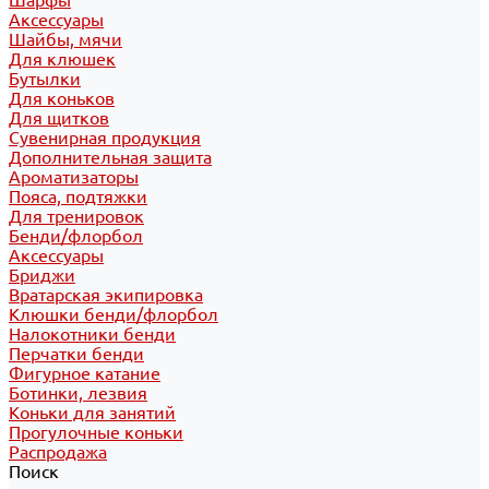
Шарфы
Аксессуары
Шайбы, мячи
Для клюшек
Бутылки
Для коньков
Для щитков
Сувенирная продукция
Дополнительная защита
Ароматизаторы
Пояса, подтяжки
Для тренировок
Бенди/флорбол
Аксессуары
Бриджи
Вратарская экипировка
Клюшки бенди/флорбол
Налокотники бенди
Перчатки бенди
Фигурное катание
Ботинки, лезвия
Коньки для занятий
Прогулочные коньки
Распродажа
Поиск