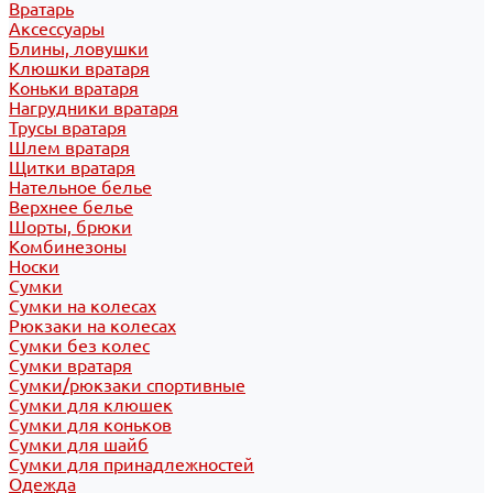
Вратарь
Аксессуары
Блины, ловушки
Клюшки вратаря
Коньки вратаря
Нагрудники вратаря
Трусы вратаря
Шлем вратаря
Щитки вратаря
Нательное белье
Верхнее белье
Шорты, брюки
Комбинезоны
Носки
Сумки
Сумки на колесах
Рюкзаки на колесах
Сумки без колес
Сумки вратаря
Сумки/рюкзаки спортивные
Сумки для клюшек
Сумки для коньков
Сумки для шайб
Сумки для принадлежностей
Одежда