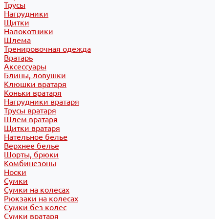
Трусы
Нагрудники
Щитки
Налокотники
Шлема
Тренировочная одежда
Вратарь
Аксессуары
Блины, ловушки
Клюшки вратаря
Коньки вратаря
Нагрудники вратаря
Трусы вратаря
Шлем вратаря
Щитки вратаря
Нательное белье
Верхнее белье
Шорты, брюки
Комбинезоны
Носки
Сумки
Сумки на колесах
Рюкзаки на колесах
Сумки без колес
Сумки вратаря