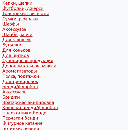
Кепки, шапки
Футболки, джерси
Толстовки, свитшоты
Сумки, рюкзаки
Шарфы
Аксессуары
Шайбы, мячи
Для клюшек
Бутылки
Для коньков
Для щитков
Сувенирная продукция
Дополнительная защита
Ароматизаторы
Пояса, подтяжки
Для тренировок
Бенди/флорбол
Аксессуары
Бриджи
Вратарская экипировка
Клюшки бенди/флорбол
Налокотники бенди
Перчатки бенди
Фигурное катание
Ботинки, лезвия