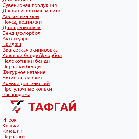
Сувенирная продукция
Дополнительная защита
Ароматизаторы
Пояса, подтяжки
Для тренировок
Бенди/флорбол
Аксессуары
Бриджи
Вратарская экипировка
Клюшки бенди/флорбол
Налокотники бенди
Перчатки бенди
Фигурное катание
Ботинки, лезвия
Коньки для занятий
Прогулочные коньки
Распродажа
Игрок
Коньки
Клюшки
Перчатки