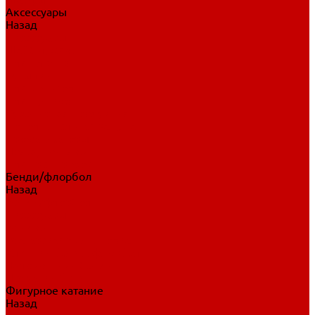
Аксессуары
Назад
Аксессуары
Шайбы, мячи
Для клюшек
Бутылки
Для коньков
Для щитков
Сувенирная продукция
Дополнительная защита
Ароматизаторы
Пояса, подтяжки
Для тренировок
Бенди/флорбол
Назад
Бенди/флорбол
Аксессуары
Бриджи
Вратарская экипировка
Клюшки бенди/флорбол
Налокотники бенди
Перчатки бенди
Фигурное катание
Назад