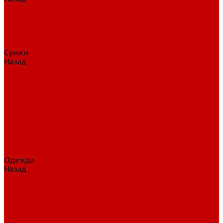
Нательное белье
Верхнее белье
Шорты, брюки
Комбинезоны
Носки
Сумки
Назад
Сумки
Сумки на колесах
Рюкзаки на колесах
Сумки без колес
Сумки вратаря
Сумки/рюкзаки спортивные
Сумки для клюшек
Сумки для коньков
Сумки для шайб
Сумки для принадлежностей
Одежда
Назад
Одежда
Кепки, шапки
Футболки, джерси
Толстовки, свитшоты
Сумки, рюкзаки
Шарфы