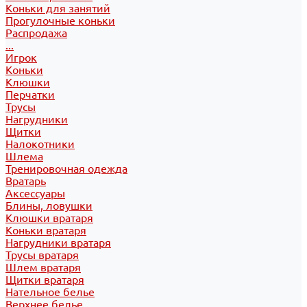
Коньки для занятий
Прогулочные коньки
Распродажа
...
Игрок
Коньки
Клюшки
Перчатки
Трусы
Нагрудники
Щитки
Налокотники
Шлема
Тренировочная одежда
Вратарь
Аксессуары
Блины, ловушки
Клюшки вратаря
Коньки вратаря
Нагрудники вратаря
Трусы вратаря
Шлем вратаря
Щитки вратаря
Нательное белье
Верхнее белье