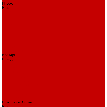
Игрок
Назад
Игрок
Коньки
Клюшки
Перчатки
Трусы
Нагрудники
Щитки
Налокотники
Шлема
Тренировочная одежда
Вратарь
Назад
Вратарь
Аксессуары
Блины, ловушки
Клюшки вратаря
Коньки вратаря
Нагрудники вратаря
Трусы вратаря
Шлем вратаря
Щитки вратаря
Нательное белье
Назад