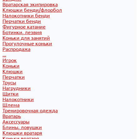
Вратарская экипировка
Клюшки бенди/флорбол
Налокотники бенди
Перчатки бенди
Фигурное катание
Ботинки, лезвия
Коньки для занятий
Прогулочные коньки
Распродажа
...
Игрок
Коньки
Клюшки
Перчатки
Трусы
Нагрудники
Щитки
Налокотники
Шлема
Тренировочная одежда
Вратарь
Аксессуары
Блины, ловушки
Клюшки вратаря
Коньки вратаря