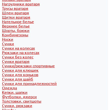
Нагрудники вратаря
Трусы вратаря
Шлем вратаря
Щитки вратаря
Нательное белье
Верхнее белье
Шорты, брюки
Комбинезоны
Носки
Сумки
Сумки на колесах
Рюкзаки на колесах
Сумки без колес
Сумки вратаря
Сумки/рюкзаки спортивные
Сумки для клюшек
Сумки для коньков
Сумки для шайб
Сумки для принадлежностей
Одежда
Кепки, шапки
Футболки, джерси
Толстовки, свитшоты
Сумки, рюкзаки