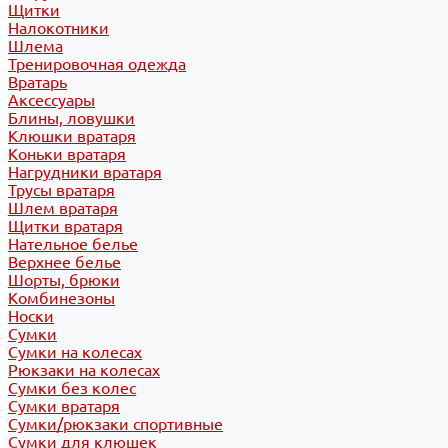
Щитки
Налокотники
Шлема
Тренировочная одежда
Вратарь
Аксессуары
Блины, ловушки
Клюшки вратаря
Коньки вратаря
Нагрудники вратаря
Трусы вратаря
Шлем вратаря
Щитки вратаря
Нательное белье
Верхнее белье
Шорты, брюки
Комбинезоны
Носки
Сумки
Сумки на колесах
Рюкзаки на колесах
Сумки без колес
Сумки вратаря
Сумки/рюкзаки спортивные
Сумки для клюшек