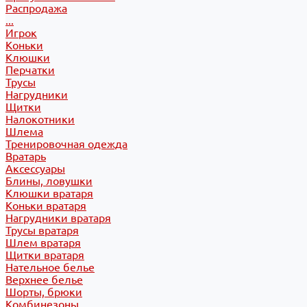
Распродажа
...
Игрок
Коньки
Клюшки
Перчатки
Трусы
Нагрудники
Щитки
Налокотники
Шлема
Тренировочная одежда
Вратарь
Аксессуары
Блины, ловушки
Клюшки вратаря
Коньки вратаря
Нагрудники вратаря
Трусы вратаря
Шлем вратаря
Щитки вратаря
Нательное белье
Верхнее белье
Шорты, брюки
Комбинезоны