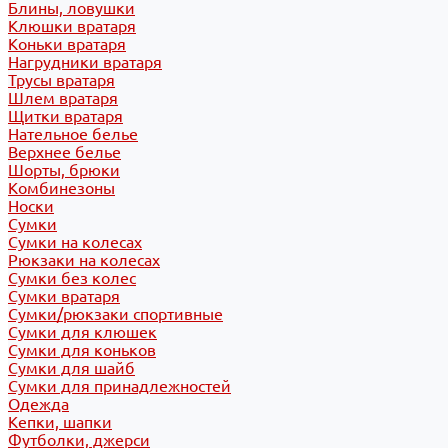
Блины, ловушки
Клюшки вратаря
Коньки вратаря
Нагрудники вратаря
Трусы вратаря
Шлем вратаря
Щитки вратаря
Нательное белье
Верхнее белье
Шорты, брюки
Комбинезоны
Носки
Сумки
Сумки на колесах
Рюкзаки на колесах
Сумки без колес
Сумки вратаря
Сумки/рюкзаки спортивные
Сумки для клюшек
Сумки для коньков
Сумки для шайб
Сумки для принадлежностей
Одежда
Кепки, шапки
Футболки, джерси