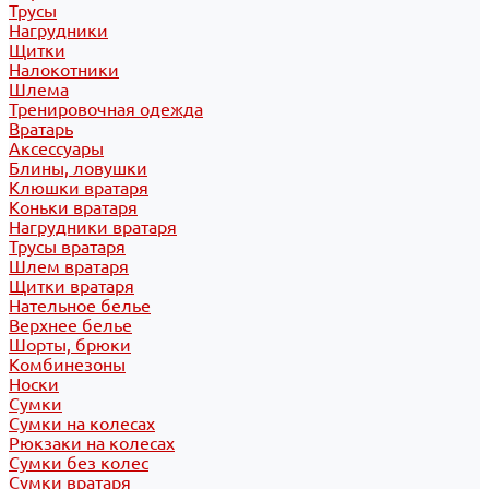
Трусы
Нагрудники
Щитки
Налокотники
Шлема
Тренировочная одежда
Вратарь
Аксессуары
Блины, ловушки
Клюшки вратаря
Коньки вратаря
Нагрудники вратаря
Трусы вратаря
Шлем вратаря
Щитки вратаря
Нательное белье
Верхнее белье
Шорты, брюки
Комбинезоны
Носки
Сумки
Сумки на колесах
Рюкзаки на колесах
Сумки без колес
Сумки вратаря