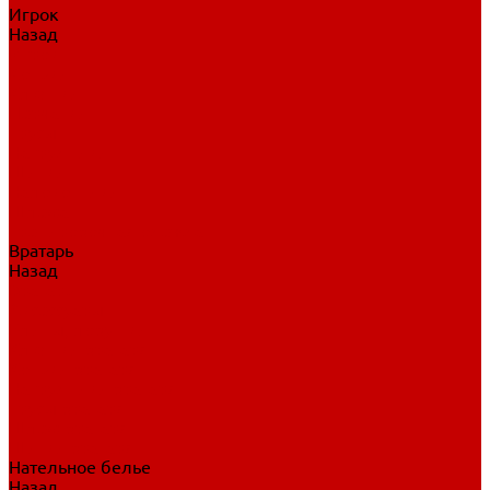
Игрок
Назад
Игрок
Коньки
Клюшки
Перчатки
Трусы
Нагрудники
Щитки
Налокотники
Шлема
Тренировочная одежда
Вратарь
Назад
Вратарь
Аксессуары
Блины, ловушки
Клюшки вратаря
Коньки вратаря
Нагрудники вратаря
Трусы вратаря
Шлем вратаря
Щитки вратаря
Нательное белье
Назад