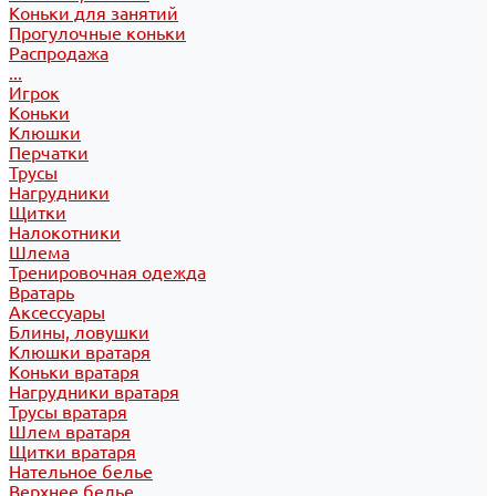
Коньки для занятий
Прогулочные коньки
Распродажа
...
Игрок
Коньки
Клюшки
Перчатки
Трусы
Нагрудники
Щитки
Налокотники
Шлема
Тренировочная одежда
Вратарь
Аксессуары
Блины, ловушки
Клюшки вратаря
Коньки вратаря
Нагрудники вратаря
Трусы вратаря
Шлем вратаря
Щитки вратаря
Нательное белье
Верхнее белье