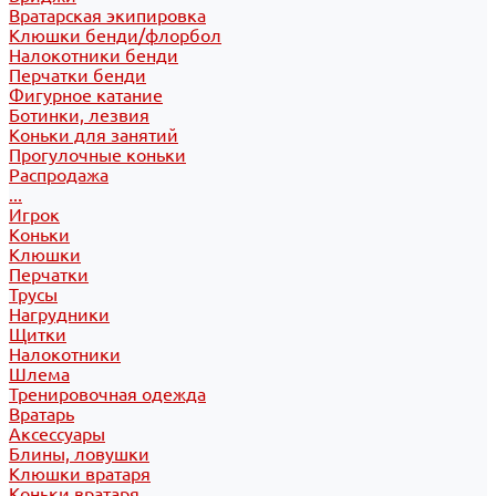
Вратарская экипировка
Клюшки бенди/флорбол
Налокотники бенди
Перчатки бенди
Фигурное катание
Ботинки, лезвия
Коньки для занятий
Прогулочные коньки
Распродажа
...
Игрок
Коньки
Клюшки
Перчатки
Трусы
Нагрудники
Щитки
Налокотники
Шлема
Тренировочная одежда
Вратарь
Аксессуары
Блины, ловушки
Клюшки вратаря
Коньки вратаря