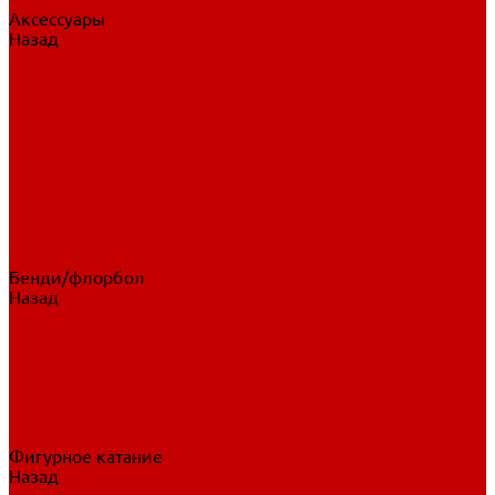
Аксессуары
Назад
Аксессуары
Шайбы, мячи
Для клюшек
Бутылки
Для коньков
Для щитков
Сувенирная продукция
Дополнительная защита
Ароматизаторы
Пояса, подтяжки
Для тренировок
Бенди/флорбол
Назад
Бенди/флорбол
Аксессуары
Бриджи
Вратарская экипировка
Клюшки бенди/флорбол
Налокотники бенди
Перчатки бенди
Фигурное катание
Назад