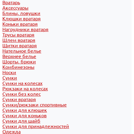
Вратарь
Аксессуары
Блины, ловушки
Клюшки вратаря
Коньки вратаря
Нагрудники вратаря
Трусы вратаря
Шлем вратаря
Щитки вратаря
Нательное белье
Верхнее белье
Шорты, брюки
Комбинезоны
Носки
Сумки
Сумки на колесах
Рюкзаки на колесах
Сумки без колес
Сумки вратаря
Сумки/рюкзаки спортивные
Сумки для клюшек
Сумки для коньков
Сумки для шайб
Сумки для принадлежностей
Одежда