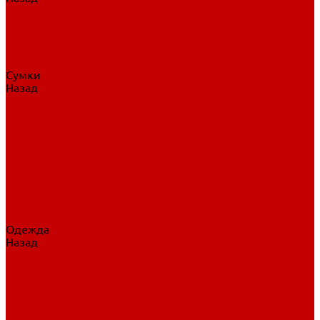
Нательное белье
Верхнее белье
Шорты, брюки
Комбинезоны
Носки
Сумки
Назад
Сумки
Сумки на колесах
Рюкзаки на колесах
Сумки без колес
Сумки вратаря
Сумки/рюкзаки спортивные
Сумки для клюшек
Сумки для коньков
Сумки для шайб
Сумки для принадлежностей
Одежда
Назад
Одежда
Кепки, шапки
Футболки, джерси
Толстовки, свитшоты
Сумки, рюкзаки
Шарфы