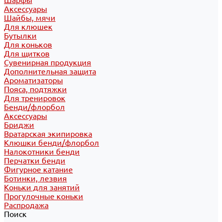
Шарфы
Аксессуары
Шайбы, мячи
Для клюшек
Бутылки
Для коньков
Для щитков
Сувенирная продукция
Дополнительная защита
Ароматизаторы
Пояса, подтяжки
Для тренировок
Бенди/флорбол
Аксессуары
Бриджи
Вратарская экипировка
Клюшки бенди/флорбол
Налокотники бенди
Перчатки бенди
Фигурное катание
Ботинки, лезвия
Коньки для занятий
Прогулочные коньки
Распродажа
Поиск