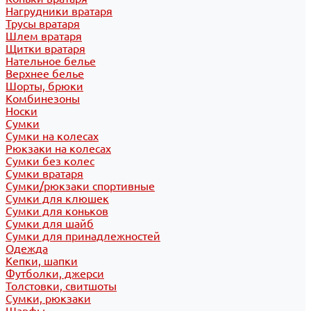
Нагрудники вратаря
Трусы вратаря
Шлем вратаря
Щитки вратаря
Нательное белье
Верхнее белье
Шорты, брюки
Комбинезоны
Носки
Сумки
Сумки на колесах
Рюкзаки на колесах
Сумки без колес
Сумки вратаря
Сумки/рюкзаки спортивные
Сумки для клюшек
Сумки для коньков
Сумки для шайб
Сумки для принадлежностей
Одежда
Кепки, шапки
Футболки, джерси
Толстовки, свитшоты
Сумки, рюкзаки