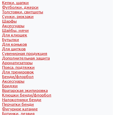
Кепки, шапки
Футболки, джерси
Толстовки, свитшоты
Сумки, рюкзаки
Шарфы
Аксессуары
Шайбы, мячи
Для клюшек
Бутылки
Для коньков
Для щитков
Сувенирная продукция
Дополнительная защита
Ароматизаторы
Пояса, подтяжки
Для тренировок
Бенди/флорбол
Аксессуары
Бриджи
Вратарская экипировка
Клюшки бенди/флорбол
Налокотники бенди
Перчатки бенди
Фигурное катание
Ботинки, лезвия