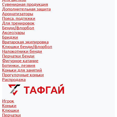
Сувенирная продукция
Дополнительная защита
Ароматизаторы
Пояса, подтяжки
Для тренировок
Бенди/флорбол
Аксессуары
Бриджи
Вратарская экипировка
Клюшки бенди/флорбол
Налокотники бенди
Перчатки бенди
Фигурное катание
Ботинки, лезвия
Коньки для занятий
Прогулочные коньки
Распродажа
Игрок
Коньки
Клюшки
Перчатки