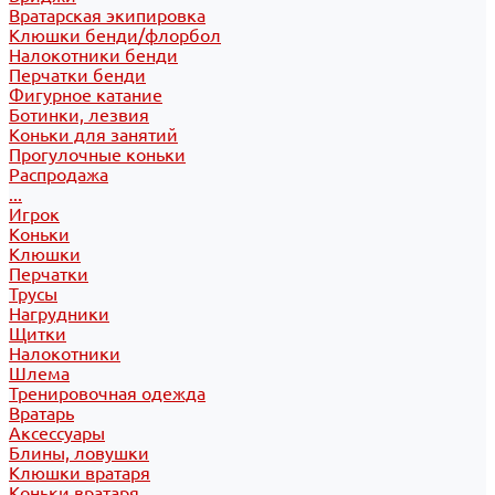
Вратарская экипировка
Клюшки бенди/флорбол
Налокотники бенди
Перчатки бенди
Фигурное катание
Ботинки, лезвия
Коньки для занятий
Прогулочные коньки
Распродажа
...
Игрок
Коньки
Клюшки
Перчатки
Трусы
Нагрудники
Щитки
Налокотники
Шлема
Тренировочная одежда
Вратарь
Аксессуары
Блины, ловушки
Клюшки вратаря
Коньки вратаря