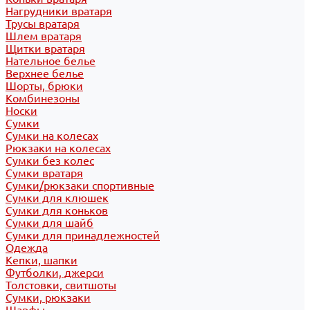
Нагрудники вратаря
Трусы вратаря
Шлем вратаря
Щитки вратаря
Нательное белье
Верхнее белье
Шорты, брюки
Комбинезоны
Носки
Сумки
Сумки на колесах
Рюкзаки на колесах
Сумки без колес
Сумки вратаря
Сумки/рюкзаки спортивные
Сумки для клюшек
Сумки для коньков
Сумки для шайб
Сумки для принадлежностей
Одежда
Кепки, шапки
Футболки, джерси
Толстовки, свитшоты
Сумки, рюкзаки