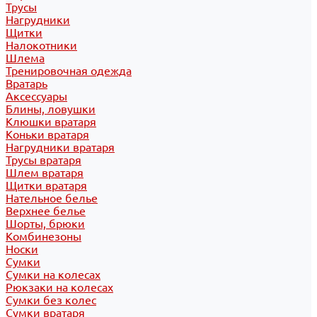
Трусы
Нагрудники
Щитки
Налокотники
Шлема
Тренировочная одежда
Вратарь
Аксессуары
Блины, ловушки
Клюшки вратаря
Коньки вратаря
Нагрудники вратаря
Трусы вратаря
Шлем вратаря
Щитки вратаря
Нательное белье
Верхнее белье
Шорты, брюки
Комбинезоны
Носки
Сумки
Сумки на колесах
Рюкзаки на колесах
Сумки без колес
Сумки вратаря