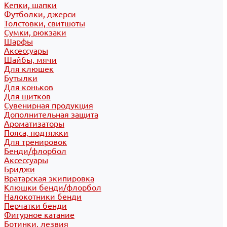
Кепки, шапки
Футболки, джерси
Толстовки, свитшоты
Сумки, рюкзаки
Шарфы
Аксессуары
Шайбы, мячи
Для клюшек
Бутылки
Для коньков
Для щитков
Сувенирная продукция
Дополнительная защита
Ароматизаторы
Пояса, подтяжки
Для тренировок
Бенди/флорбол
Аксессуары
Бриджи
Вратарская экипировка
Клюшки бенди/флорбол
Налокотники бенди
Перчатки бенди
Фигурное катание
Ботинки, лезвия