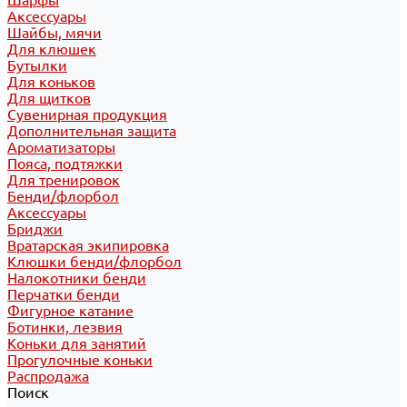
Шарфы
Аксессуары
Шайбы, мячи
Для клюшек
Бутылки
Для коньков
Для щитков
Сувенирная продукция
Дополнительная защита
Ароматизаторы
Пояса, подтяжки
Для тренировок
Бенди/флорбол
Аксессуары
Бриджи
Вратарская экипировка
Клюшки бенди/флорбол
Налокотники бенди
Перчатки бенди
Фигурное катание
Ботинки, лезвия
Коньки для занятий
Прогулочные коньки
Распродажа
Поиск