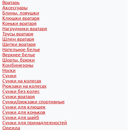
Вратарь
Аксессуары
Блины, ловушки
Клюшки вратаря
Коньки вратаря
Нагрудники вратаря
Трусы вратаря
Шлем вратаря
Щитки вратаря
Нательное белье
Верхнее белье
Шорты, брюки
Комбинезоны
Носки
Сумки
Сумки на колесах
Рюкзаки на колесах
Сумки без колес
Сумки вратаря
Сумки/рюкзаки спортивные
Сумки для клюшек
Сумки для коньков
Сумки для шайб
Сумки для принадлежностей
Одежда