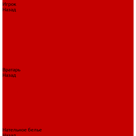
Игрок
Назад
Игрок
Коньки
Клюшки
Перчатки
Трусы
Нагрудники
Щитки
Налокотники
Шлема
Тренировочная одежда
Вратарь
Назад
Вратарь
Аксессуары
Блины, ловушки
Клюшки вратаря
Коньки вратаря
Нагрудники вратаря
Трусы вратаря
Шлем вратаря
Щитки вратаря
Нательное белье
Назад