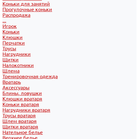
Коньки для занятий
Прогулочные коньки
Распродажа
...
Игрок
Коньки
Клюшки
Перчатки
Трусы
Нагрудники
Щитки
Налокотники
Шлема
Тренировочная одежда
Вратарь
Аксессуары
Блины, ловушки
Клюшки вратаря
Коньки вратаря
Нагрудники вратаря
Трусы вратаря
Шлем вратаря
Щитки вратаря
Нательное белье
Верхнее белье