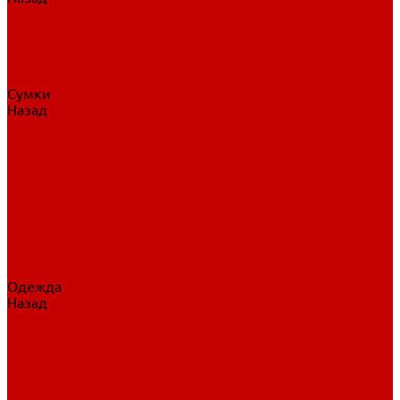
Нательное белье
Верхнее белье
Шорты, брюки
Комбинезоны
Носки
Сумки
Назад
Сумки
Сумки на колесах
Рюкзаки на колесах
Сумки без колес
Сумки вратаря
Сумки/рюкзаки спортивные
Сумки для клюшек
Сумки для коньков
Сумки для шайб
Сумки для принадлежностей
Одежда
Назад
Одежда
Кепки, шапки
Футболки, джерси
Толстовки, свитшоты
Сумки, рюкзаки
Шарфы