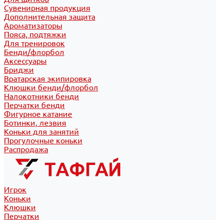
Сувенирная продукция
Дополнительная защита
Ароматизаторы
Пояса, подтяжки
Для тренировок
Бенди/флорбол
Аксессуары
Бриджи
Вратарская экипировка
Клюшки бенди/флорбол
Налокотники бенди
Перчатки бенди
Фигурное катание
Ботинки, лезвия
Коньки для занятий
Прогулочные коньки
Распродажа
Игрок
Коньки
Клюшки
Перчатки