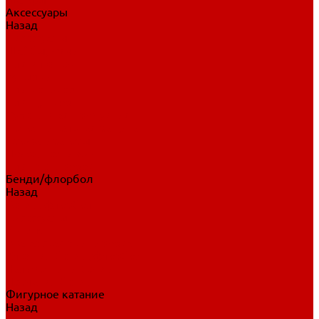
Аксессуары
Назад
Аксессуары
Шайбы, мячи
Для клюшек
Бутылки
Для коньков
Для щитков
Сувенирная продукция
Дополнительная защита
Ароматизаторы
Пояса, подтяжки
Для тренировок
Бенди/флорбол
Назад
Бенди/флорбол
Аксессуары
Бриджи
Вратарская экипировка
Клюшки бенди/флорбол
Налокотники бенди
Перчатки бенди
Фигурное катание
Назад