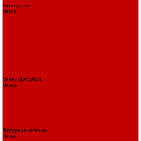
Аксессуары
Назад
Аксессуары
Шайбы, мячи
Для клюшек
Бутылки
Для коньков
Для щитков
Сувенирная продукция
Дополнительная защита
Ароматизаторы
Пояса, подтяжки
Для тренировок
Бенди/флорбол
Назад
Бенди/флорбол
Аксессуары
Бриджи
Вратарская экипировка
Клюшки бенди/флорбол
Налокотники бенди
Перчатки бенди
Фигурное катание
Назад