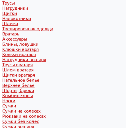
Трусы
Нагрудники
Щитки
Налокотники
Шлема
Тренировочная одежда
Вратарь
Аксессуары
Блины, ловушки
Клюшки вратаря
Коньки вратаря
Нагрудники вратаря
Трусы вратаря
Шлем вратаря
Щитки вратаря
Нательное белье
Верхнее белье
Шорты, брюки
Комбинезоны
Носки
Сумки
Сумки на колесах
Рюкзаки на колесах
Сумки без колес
Сумки вратаря