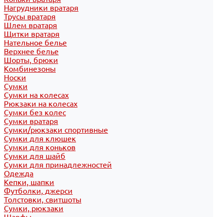
Нагрудники вратаря
Трусы вратаря
Шлем вратаря
Щитки вратаря
Нательное белье
Верхнее белье
Шорты, брюки
Комбинезоны
Носки
Сумки
Сумки на колесах
Рюкзаки на колесах
Сумки без колес
Сумки вратаря
Сумки/рюкзаки спортивные
Сумки для клюшек
Сумки для коньков
Сумки для шайб
Сумки для принадлежностей
Одежда
Кепки, шапки
Футболки, джерси
Толстовки, свитшоты
Сумки, рюкзаки