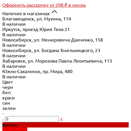
Оформить рассрочку
от 298 ₽ в месяц
Наличие в магазинах
Благовещенск, ул. Мухина, 114
В наличии
Иркутск, проезд Юрия Тена 21
В наличии
Новосибирск, ул. Немировича-Данченко, 158
В наличии
Новосибирск, ул. Богдана Хмельницкого, 23
В наличии
Хабаровск, ул. Морозова Павла Леонтьевича, 113
В наличии
Южно-Сахалинск, пр. Мира, 480
В наличии
Цвет
черн
бел
красн
син
зелен
-
-
+
Купить
Добавлено