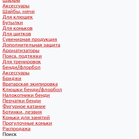
Шарфы
Аксессуары
Шайбы, мячи
Для клюшек
Бутылки
Для коньков
Для щитков
Сувенирная продукция
Дополнительная защита
Ароматизаторы
Пояса, подтяжки
Для тренировок
Бенди/флорбол
Аксессуары
Бриджи
Вратарская экипировка
Клюшки бенди/флорбол
Налокотники бенди
Перчатки бенди
Фигурное катание
Ботинки, лезвия
Коньки для занятий
Прогулочные коньки
Распродажа
Поиск