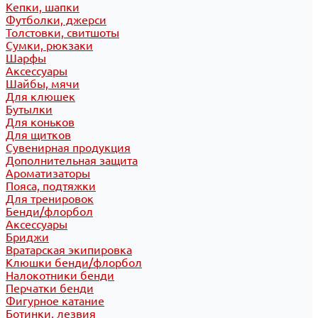
Кепки, шапки
Футболки, джерси
Толстовки, свитшоты
Сумки, рюкзаки
Шарфы
Аксессуары
Шайбы, мячи
Для клюшек
Бутылки
Для коньков
Для щитков
Сувенирная продукция
Дополнительная защита
Ароматизаторы
Пояса, подтяжки
Для тренировок
Бенди/флорбол
Аксессуары
Бриджи
Вратарская экипировка
Клюшки бенди/флорбол
Налокотники бенди
Перчатки бенди
Фигурное катание
Ботинки, лезвия