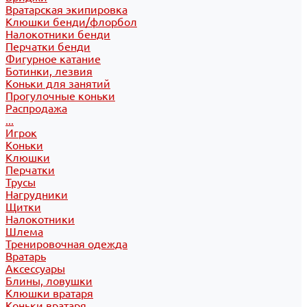
Вратарская экипировка
Клюшки бенди/флорбол
Налокотники бенди
Перчатки бенди
Фигурное катание
Ботинки, лезвия
Коньки для занятий
Прогулочные коньки
Распродажа
...
Игрок
Коньки
Клюшки
Перчатки
Трусы
Нагрудники
Щитки
Налокотники
Шлема
Тренировочная одежда
Вратарь
Аксессуары
Блины, ловушки
Клюшки вратаря
Коньки вратаря