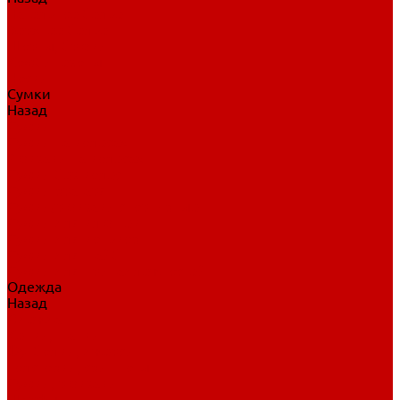
Нательное белье
Верхнее белье
Шорты, брюки
Комбинезоны
Носки
Сумки
Назад
Сумки
Сумки на колесах
Рюкзаки на колесах
Сумки без колес
Сумки вратаря
Сумки/рюкзаки спортивные
Сумки для клюшек
Сумки для коньков
Сумки для шайб
Сумки для принадлежностей
Одежда
Назад
Одежда
Кепки, шапки
Футболки, джерси
Толстовки, свитшоты
Сумки, рюкзаки
Шарфы