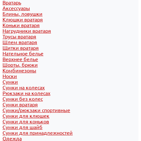
Вратарь
Аксессуары
Блины, ловушки
Клюшки вратаря
Коньки вратаря
Нагрудники вратаря
Трусы вратаря
Шлем вратаря
Щитки вратаря
Нательное белье
Верхнее белье
Шорты, брюки
Комбинезоны
Носки
Сумки
Сумки на колесах
Рюкзаки на колесах
Сумки без колес
Сумки вратаря
Сумки/рюкзаки спортивные
Сумки для клюшек
Сумки для коньков
Сумки для шайб
Сумки для принадлежностей
Одежда