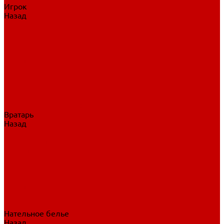
Игрок
Назад
Игрок
Коньки
Клюшки
Перчатки
Трусы
Нагрудники
Щитки
Налокотники
Шлема
Тренировочная одежда
Вратарь
Назад
Вратарь
Аксессуары
Блины, ловушки
Клюшки вратаря
Коньки вратаря
Нагрудники вратаря
Трусы вратаря
Шлем вратаря
Щитки вратаря
Нательное белье
Назад