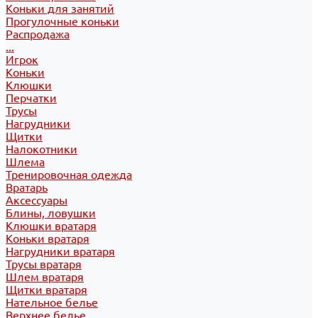
Коньки для занятий
Прогулочные коньки
Распродажа
...
Игрок
Коньки
Клюшки
Перчатки
Трусы
Нагрудники
Щитки
Налокотники
Шлема
Тренировочная одежда
Вратарь
Аксессуары
Блины, ловушки
Клюшки вратаря
Коньки вратаря
Нагрудники вратаря
Трусы вратаря
Шлем вратаря
Щитки вратаря
Нательное белье
Верхнее белье