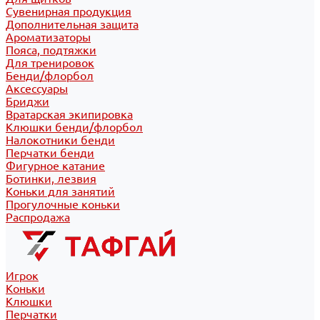
Сувенирная продукция
Дополнительная защита
Ароматизаторы
Пояса, подтяжки
Для тренировок
Бенди/флорбол
Аксессуары
Бриджи
Вратарская экипировка
Клюшки бенди/флорбол
Налокотники бенди
Перчатки бенди
Фигурное катание
Ботинки, лезвия
Коньки для занятий
Прогулочные коньки
Распродажа
Игрок
Коньки
Клюшки
Перчатки