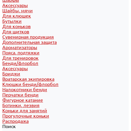
Шарфы
Аксессуары
Шайбы, мячи
Для клюшек
Бутылки
Для коньков
Для щитков
Сувенирная продукция
Дополнительная защита
Ароматизаторы
Пояса, подтяжки
Для тренировок
Бенди/флорбол
Аксессуары
Бриджи
Вратарская экипировка
Клюшки бенди/флорбол
Налокотники бенди
Перчатки бенди
Фигурное катание
Ботинки, лезвия
Коньки для занятий
Прогулочные коньки
Распродажа
Поиск