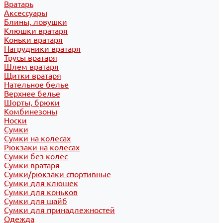
Вратарь
Аксессуары
Блины, ловушки
Клюшки вратаря
Коньки вратаря
Нагрудники вратаря
Трусы вратаря
Шлем вратаря
Щитки вратаря
Нательное белье
Верхнее белье
Шорты, брюки
Комбинезоны
Носки
Сумки
Сумки на колесах
Рюкзаки на колесах
Сумки без колес
Сумки вратаря
Сумки/рюкзаки спортивные
Сумки для клюшек
Сумки для коньков
Сумки для шайб
Сумки для принадлежностей
Одежда