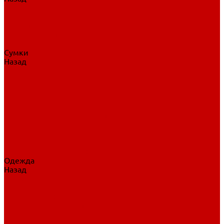
Нательное белье
Верхнее белье
Шорты, брюки
Комбинезоны
Носки
Сумки
Назад
Сумки
Сумки на колесах
Рюкзаки на колесах
Сумки без колес
Сумки вратаря
Сумки/рюкзаки спортивные
Сумки для клюшек
Сумки для коньков
Сумки для шайб
Сумки для принадлежностей
Одежда
Назад
Одежда
Кепки, шапки
Футболки, джерси
Толстовки, свитшоты
Сумки, рюкзаки
Шарфы