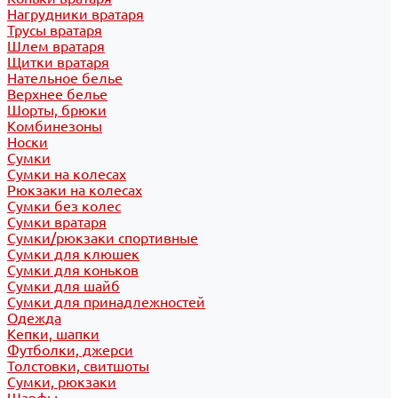
Нагрудники вратаря
Трусы вратаря
Шлем вратаря
Щитки вратаря
Нательное белье
Верхнее белье
Шорты, брюки
Комбинезоны
Носки
Сумки
Сумки на колесах
Рюкзаки на колесах
Сумки без колес
Сумки вратаря
Сумки/рюкзаки спортивные
Сумки для клюшек
Сумки для коньков
Сумки для шайб
Сумки для принадлежностей
Одежда
Кепки, шапки
Футболки, джерси
Толстовки, свитшоты
Сумки, рюкзаки