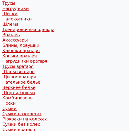
Трусы
Нагрудники
Щитки
Налокотники
Шлема
Тренировочная одежда
Вратарь
Аксессуары
Блины, ловушки
Клюшки вратаря
Коньки вратаря
Нагрудники вратаря
Трусы вратаря
Шлем вратаря
Щитки вратаря
Нательное белье
Верхнее белье
Шорты, брюки
Комбинезоны
Носки
Сумки
Сумки на колесах
Рюкзаки на колесах
Сумки без колес
Сумки вратаря