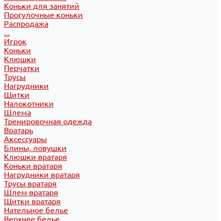
Коньки для занятий
Прогулочные коньки
Распродажа
...
Игрок
Коньки
Клюшки
Перчатки
Трусы
Нагрудники
Щитки
Налокотники
Шлема
Тренировочная одежда
Вратарь
Аксессуары
Блины, ловушки
Клюшки вратаря
Коньки вратаря
Нагрудники вратаря
Трусы вратаря
Шлем вратаря
Щитки вратаря
Нательное белье
Верхнее белье