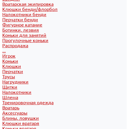
Вратарская экипировка
Клюшки бенди/флорбол
Налокотники бенди
Перчатки бенди
Фигурное катание
Ботинки, лезвия
Коньки для занятий
Прогулочные коньки
Распродажа
...
Игрок
Коньки
Клюшки
Перчатки
Трусы
Нагрудники
Щитки
Налокотники
Шлема
Тренировочная одежда
Вратарь
Аксессуары
Блины, ловушки
Клюшки вратаря
Коньки вратаря