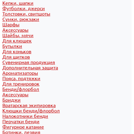
Кепки, шапки
Футболки, джерси
Толстовки, свитшоты
Сумки, рюкзаки
Шарфы
Аксессуары
Шайбы, мячи
Для клюшек
Бутылки
Для коньков
Для щитков
Сувенирная продукция
Дополнительная защита
Ароматизаторы
Пояса, подтяжки
Для тренировок
Бенди/флорбол
Аксессуары
Бриджи
Вратарская экипировка
Клюшки бенди/флорбол
Налокотники бенди
Перчатки бенди
Фигурное катание
Ботинки, лезвия