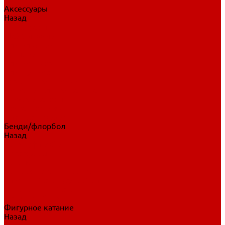
Аксессуары
Назад
Аксессуары
Шайбы, мячи
Для клюшек
Бутылки
Для коньков
Для щитков
Сувенирная продукция
Дополнительная защита
Ароматизаторы
Пояса, подтяжки
Для тренировок
Бенди/флорбол
Назад
Бенди/флорбол
Аксессуары
Бриджи
Вратарская экипировка
Клюшки бенди/флорбол
Налокотники бенди
Перчатки бенди
Фигурное катание
Назад