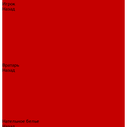
Игрок
Назад
Игрок
Коньки
Клюшки
Перчатки
Трусы
Нагрудники
Щитки
Налокотники
Шлема
Тренировочная одежда
Вратарь
Назад
Вратарь
Аксессуары
Блины, ловушки
Клюшки вратаря
Коньки вратаря
Нагрудники вратаря
Трусы вратаря
Шлем вратаря
Щитки вратаря
Нательное белье
Назад