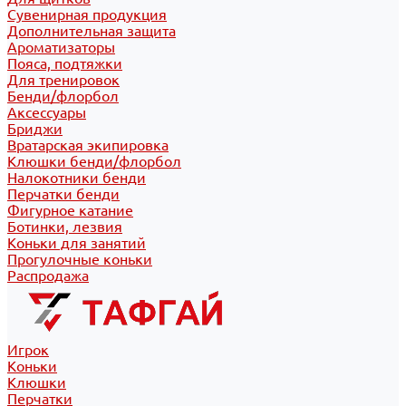
Сувенирная продукция
Дополнительная защита
Ароматизаторы
Пояса, подтяжки
Для тренировок
Бенди/флорбол
Аксессуары
Бриджи
Вратарская экипировка
Клюшки бенди/флорбол
Налокотники бенди
Перчатки бенди
Фигурное катание
Ботинки, лезвия
Коньки для занятий
Прогулочные коньки
Распродажа
Игрок
Коньки
Клюшки
Перчатки