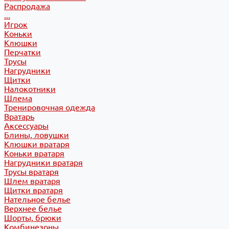
Распродажа
...
Игрок
Коньки
Клюшки
Перчатки
Трусы
Нагрудники
Щитки
Налокотники
Шлема
Тренировочная одежда
Вратарь
Аксессуары
Блины, ловушки
Клюшки вратаря
Коньки вратаря
Нагрудники вратаря
Трусы вратаря
Шлем вратаря
Щитки вратаря
Нательное белье
Верхнее белье
Шорты, брюки
Комбинезоны