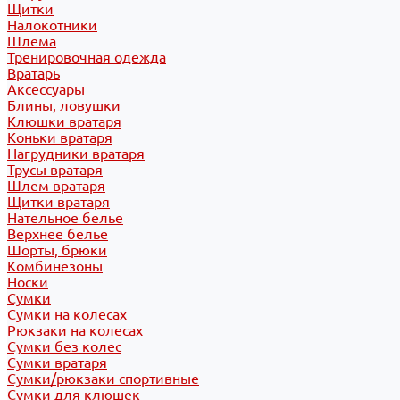
Щитки
Налокотники
Шлема
Тренировочная одежда
Вратарь
Аксессуары
Блины, ловушки
Клюшки вратаря
Коньки вратаря
Нагрудники вратаря
Трусы вратаря
Шлем вратаря
Щитки вратаря
Нательное белье
Верхнее белье
Шорты, брюки
Комбинезоны
Носки
Сумки
Сумки на колесах
Рюкзаки на колесах
Сумки без колес
Сумки вратаря
Сумки/рюкзаки спортивные
Сумки для клюшек