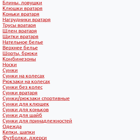
Блины, ловушки
Клюшки вратаря
Коньки вратаря
Нагрудники вратаря
Трусы вратаря
Шлем вратаря
Щитки вратаря
Нательное белье
Верхнее белье
Шорты, брюки
Комбинезоны
Носки
Сумки
Сумки на колесах
Рюкзаки на колесах
Сумки без колес
Сумки вратаря
Сумки/рюкзаки спортивные
Сумки для клюшек
Сумки для коньков
Сумки для шайб
Сумки для принадлежностей
Одежда
Кепки, шапки
Футболки, джерси