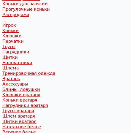
Коньки для занятий
Прогулочные коньки
Распродажа
...
Игрок
Коньки
Клюшки
Перчатки
Трусы
Нагрудники
Щитки
Налокотники
Шлема
Тренировочная одежда
Вратарь
Аксессуары
Блины, ловушки
Клюшки вратаря
Коньки вратаря
Нагрудники вратаря
Трусы вратаря
Шлем вратаря
Щитки вратаря
Нательное белье
Верхнее белье