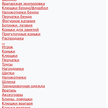
Вратарская экипировка
Клюшки бенди/флорбол
Налокотники бенди
Перчатки бенди
Фигурное катание
Ботинки, лезвия
Коньки для занятий
Прогулочные коньки
Распродажа
...
Игрок
Коньки
Клюшки
Перчатки
Трусы
Нагрудники
Щитки
Налокотники
Шлема
Тренировочная одежда
Вратарь
Аксессуары
Блины, ловушки
Клюшки вратаря
Коньки вратаря