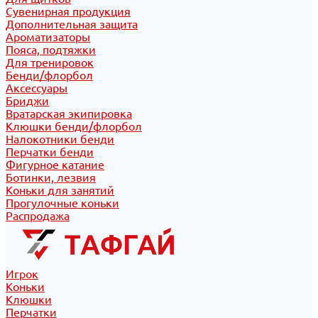
Сувенирная продукция
Дополнительная защита
Ароматизаторы
Пояса, подтяжки
Для тренировок
Бенди/флорбол
Аксессуары
Бриджи
Вратарская экипировка
Клюшки бенди/флорбол
Налокотники бенди
Перчатки бенди
Фигурное катание
Ботинки, лезвия
Коньки для занятий
Прогулочные коньки
Распродажа
Игрок
Коньки
Клюшки
Перчатки