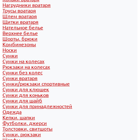
Нагрудники вратаря
Трусы вратаря
Шлем вратаря
Щитки вратаря
Нательное белье
Верхнее белье
Шорты, брюки
Комбинезоны
Носки
Сумки
Сумки на колесах
Рюкзаки на колесах
Сумки без колес
Сумки вратаря
Сумки/рюкзаки спортивные
Сумки для клюшек
Сумки для коньков
Сумки для шайб
Сумки для принадлежностей
Одежда
Кепки, шапки
Футболки, джерси
Толстовки, свитшоты
Сумки, рюкзаки