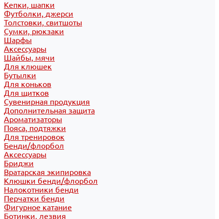
Кепки, шапки
Футболки, джерси
Толстовки, свитшоты
Сумки, рюкзаки
Шарфы
Аксессуары
Шайбы, мячи
Для клюшек
Бутылки
Для коньков
Для щитков
Сувенирная продукция
Дополнительная защита
Ароматизаторы
Пояса, подтяжки
Для тренировок
Бенди/флорбол
Аксессуары
Бриджи
Вратарская экипировка
Клюшки бенди/флорбол
Налокотники бенди
Перчатки бенди
Фигурное катание
Ботинки, лезвия