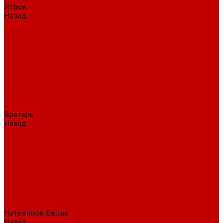
Игрок
Назад
Игрок
Коньки
Клюшки
Перчатки
Трусы
Нагрудники
Щитки
Налокотники
Шлема
Тренировочная одежда
Вратарь
Назад
Вратарь
Аксессуары
Блины, ловушки
Клюшки вратаря
Коньки вратаря
Нагрудники вратаря
Трусы вратаря
Шлем вратаря
Щитки вратаря
Нательное белье
Назад