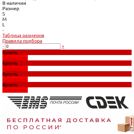
В наличии
Размер
S
M
L
-
Таблица размеров
Правила подбора
-
+
Купить
Добавлено
Купить
Добавлено
Купить
Добавлено
Купить
Добавлено