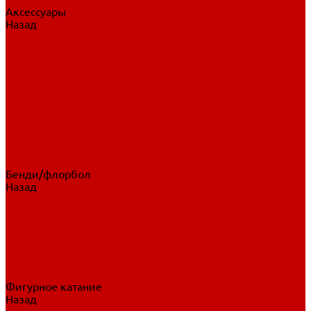
Аксессуары
Назад
Аксессуары
Шайбы, мячи
Для клюшек
Бутылки
Для коньков
Для щитков
Сувенирная продукция
Дополнительная защита
Ароматизаторы
Пояса, подтяжки
Для тренировок
Бенди/флорбол
Назад
Бенди/флорбол
Аксессуары
Бриджи
Вратарская экипировка
Клюшки бенди/флорбол
Налокотники бенди
Перчатки бенди
Фигурное катание
Назад