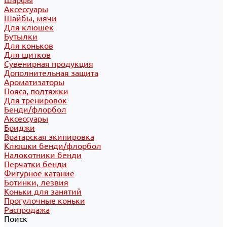
Шарфы
Аксессуары
Шайбы, мячи
Для клюшек
Бутылки
Для коньков
Для щитков
Сувенирная продукция
Дополнительная защита
Ароматизаторы
Пояса, подтяжки
Для тренировок
Бенди/флорбол
Аксессуары
Бриджи
Вратарская экипировка
Клюшки бенди/флорбол
Налокотники бенди
Перчатки бенди
Фигурное катание
Ботинки, лезвия
Коньки для занятий
Прогулочные коньки
Распродажа
Поиск