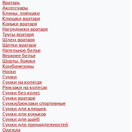
Вратарь
Аксессуары
Блины, ловушки
Клюшки вратаря
Коньки вратаря
Нагрудники вратаря
Трусы вратаря
Шлем вратаря
Щитки вратаря
Нательное белье
Верхнее белье
Шорты, брюки
Комбинезоны
Носки
Сумки
Сумки на колесах
Рюкзаки на колесах
Сумки без колес
Сумки вратаря
Сумки/рюкзаки спортивные
Сумки для клюшек
Сумки для коньков
Сумки для шайб
Сумки для принадлежностей
Одежда