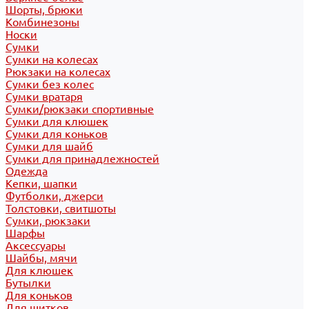
Шорты, брюки
Комбинезоны
Носки
Сумки
Сумки на колесах
Рюкзаки на колесах
Сумки без колес
Сумки вратаря
Сумки/рюкзаки спортивные
Сумки для клюшек
Сумки для коньков
Сумки для шайб
Сумки для принадлежностей
Одежда
Кепки, шапки
Футболки, джерси
Толстовки, свитшоты
Сумки, рюкзаки
Шарфы
Аксессуары
Шайбы, мячи
Для клюшек
Бутылки
Для коньков
Для щитков