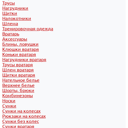
Трусы
Нагрудники
Щитки
Налокотники
Шлема
Тренировочная одежда
Вратарь
Аксессуары
Блины, ловушки
Клюшки вратаря
Коньки вратаря
Нагрудники вратаря
Трусы вратаря
Шлем вратаря
Щитки вратаря
Нательное белье
Верхнее белье
Шорты, брюки
Комбинезоны
Носки
Сумки
Сумки на колесах
Рюкзаки на колесах
Сумки без колес
Сумки вратаря