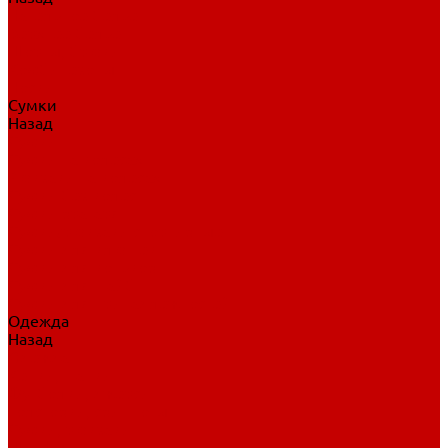
Нательное белье
Верхнее белье
Шорты, брюки
Комбинезоны
Носки
Сумки
Назад
Сумки
Сумки на колесах
Рюкзаки на колесах
Сумки без колес
Сумки вратаря
Сумки/рюкзаки спортивные
Сумки для клюшек
Сумки для коньков
Сумки для шайб
Сумки для принадлежностей
Одежда
Назад
Одежда
Кепки, шапки
Футболки, джерси
Толстовки, свитшоты
Сумки, рюкзаки
Шарфы