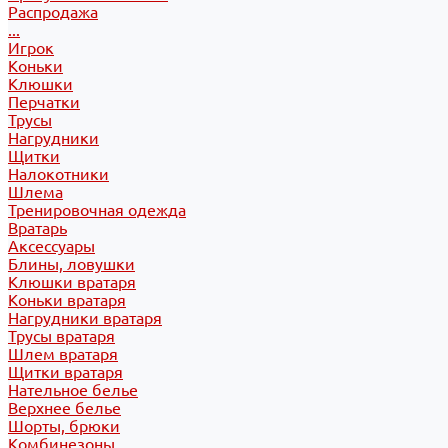
Распродажа
...
Игрок
Коньки
Клюшки
Перчатки
Трусы
Нагрудники
Щитки
Налокотники
Шлема
Тренировочная одежда
Вратарь
Аксессуары
Блины, ловушки
Клюшки вратаря
Коньки вратаря
Нагрудники вратаря
Трусы вратаря
Шлем вратаря
Щитки вратаря
Нательное белье
Верхнее белье
Шорты, брюки
Комбинезоны