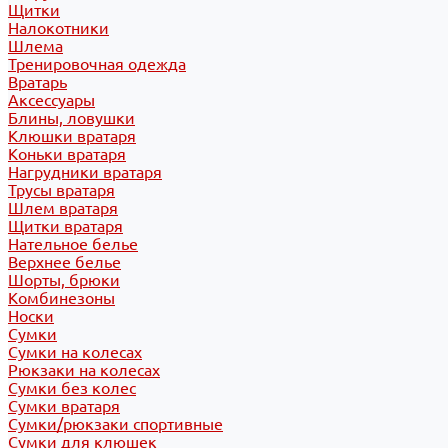
Щитки
Налокотники
Шлема
Тренировочная одежда
Вратарь
Аксессуары
Блины, ловушки
Клюшки вратаря
Коньки вратаря
Нагрудники вратаря
Трусы вратаря
Шлем вратаря
Щитки вратаря
Нательное белье
Верхнее белье
Шорты, брюки
Комбинезоны
Носки
Сумки
Сумки на колесах
Рюкзаки на колесах
Сумки без колес
Сумки вратаря
Сумки/рюкзаки спортивные
Сумки для клюшек