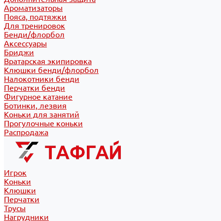
Ароматизаторы
Пояса, подтяжки
Для тренировок
Бенди/флорбол
Аксессуары
Бриджи
Вратарская экипировка
Клюшки бенди/флорбол
Налокотники бенди
Перчатки бенди
Фигурное катание
Ботинки, лезвия
Коньки для занятий
Прогулочные коньки
Распродажа
Игрок
Коньки
Клюшки
Перчатки
Трусы
Нагрудники