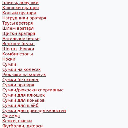
Блины, ловушки
Клюшки вратаря
Коньки вратаря
Нагрудники вратаря
Трусы вратаря
Шлем вратаря
Щитки вратаря
Нательное белье
Верхнее белье
Шорты, брюки
Комбинезоны
Носки
Сумки
Сумки на колесах
Рюкзаки на колесах
Сумки без колес
Сумки вратаря
Сумки/рюкзаки спортивные
Сумки для клюшек
Сумки для коньков
Сумки для шайб
Сумки для принадлежностей
Одежда
Кепки, шапки
Футболки, джерси