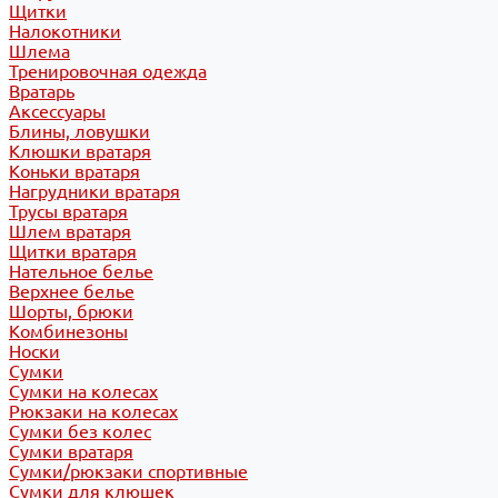
Щитки
Налокотники
Шлема
Тренировочная одежда
Вратарь
Аксессуары
Блины, ловушки
Клюшки вратаря
Коньки вратаря
Нагрудники вратаря
Трусы вратаря
Шлем вратаря
Щитки вратаря
Нательное белье
Верхнее белье
Шорты, брюки
Комбинезоны
Носки
Сумки
Сумки на колесах
Рюкзаки на колесах
Сумки без колес
Сумки вратаря
Сумки/рюкзаки спортивные
Сумки для клюшек