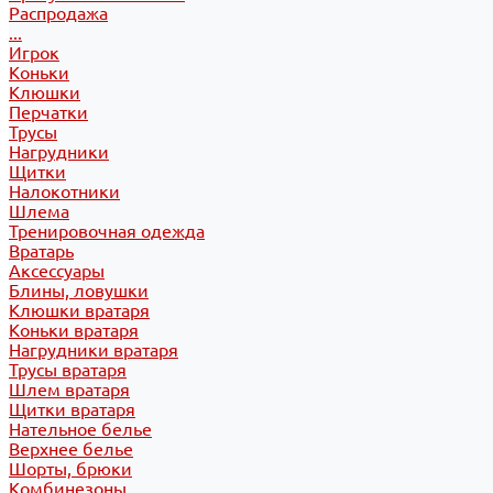
Распродажа
...
Игрок
Коньки
Клюшки
Перчатки
Трусы
Нагрудники
Щитки
Налокотники
Шлема
Тренировочная одежда
Вратарь
Аксессуары
Блины, ловушки
Клюшки вратаря
Коньки вратаря
Нагрудники вратаря
Трусы вратаря
Шлем вратаря
Щитки вратаря
Нательное белье
Верхнее белье
Шорты, брюки
Комбинезоны