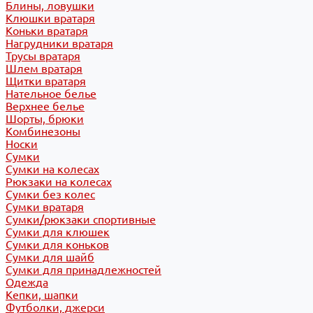
Блины, ловушки
Клюшки вратаря
Коньки вратаря
Нагрудники вратаря
Трусы вратаря
Шлем вратаря
Щитки вратаря
Нательное белье
Верхнее белье
Шорты, брюки
Комбинезоны
Носки
Сумки
Сумки на колесах
Рюкзаки на колесах
Сумки без колес
Сумки вратаря
Сумки/рюкзаки спортивные
Сумки для клюшек
Сумки для коньков
Сумки для шайб
Сумки для принадлежностей
Одежда
Кепки, шапки
Футболки, джерси