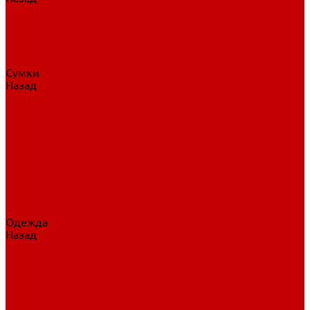
Нательное белье
Верхнее белье
Шорты, брюки
Комбинезоны
Носки
Сумки
Назад
Сумки
Сумки на колесах
Рюкзаки на колесах
Сумки без колес
Сумки вратаря
Сумки/рюкзаки спортивные
Сумки для клюшек
Сумки для коньков
Сумки для шайб
Сумки для принадлежностей
Одежда
Назад
Одежда
Кепки, шапки
Футболки, джерси
Толстовки, свитшоты
Сумки, рюкзаки
Шарфы