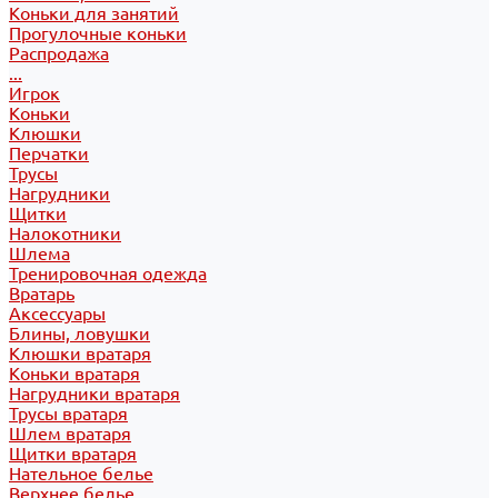
Коньки для занятий
Прогулочные коньки
Распродажа
...
Игрок
Коньки
Клюшки
Перчатки
Трусы
Нагрудники
Щитки
Налокотники
Шлема
Тренировочная одежда
Вратарь
Аксессуары
Блины, ловушки
Клюшки вратаря
Коньки вратаря
Нагрудники вратаря
Трусы вратаря
Шлем вратаря
Щитки вратаря
Нательное белье
Верхнее белье