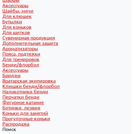
Шарфы
Аксессуары
Шайбы, мячи
Для клюшек
Бутылки
Для коньков
Для щитков
Сувенирная продукция
Дополнительная защита
Ароматизаторы
Пояса, подтяжки
Для тренировок
Бенди/флорбол
Аксессуары
Бриджи
Вратарская экипировка
Клюшки бенди/флорбол
Налокотники бенди
Перчатки бенди
Фигурное катание
Ботинки, лезвия
Коньки для занятий
Прогулочные коньки
Распродажа
Поиск