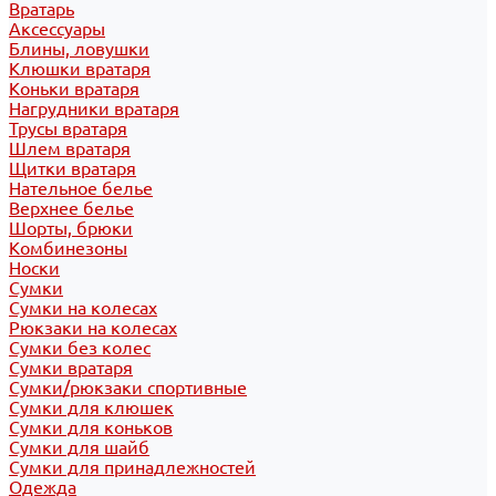
Вратарь
Аксессуары
Блины, ловушки
Клюшки вратаря
Коньки вратаря
Нагрудники вратаря
Трусы вратаря
Шлем вратаря
Щитки вратаря
Нательное белье
Верхнее белье
Шорты, брюки
Комбинезоны
Носки
Сумки
Сумки на колесах
Рюкзаки на колесах
Сумки без колес
Сумки вратаря
Сумки/рюкзаки спортивные
Сумки для клюшек
Сумки для коньков
Сумки для шайб
Сумки для принадлежностей
Одежда