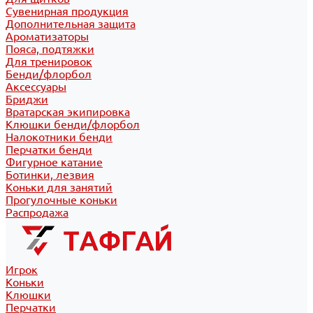
Сувенирная продукция
Дополнительная защита
Ароматизаторы
Пояса, подтяжки
Для тренировок
Бенди/флорбол
Аксессуары
Бриджи
Вратарская экипировка
Клюшки бенди/флорбол
Налокотники бенди
Перчатки бенди
Фигурное катание
Ботинки, лезвия
Коньки для занятий
Прогулочные коньки
Распродажа
Игрок
Коньки
Клюшки
Перчатки