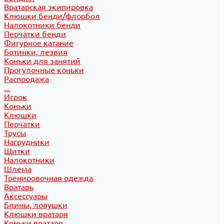
Вратарская экипировка
Клюшки бенди/флорбол
Налокотники бенди
Перчатки бенди
Фигурное катание
Ботинки, лезвия
Коньки для занятий
Прогулочные коньки
Распродажа
...
Игрок
Коньки
Клюшки
Перчатки
Трусы
Нагрудники
Щитки
Налокотники
Шлема
Тренировочная одежда
Вратарь
Аксессуары
Блины, ловушки
Клюшки вратаря
Коньки вратаря