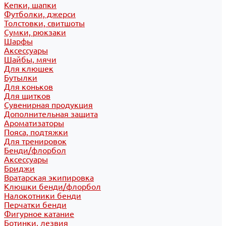
Кепки, шапки
Футболки, джерси
Толстовки, свитшоты
Сумки, рюкзаки
Шарфы
Аксессуары
Шайбы, мячи
Для клюшек
Бутылки
Для коньков
Для щитков
Сувенирная продукция
Дополнительная защита
Ароматизаторы
Пояса, подтяжки
Для тренировок
Бенди/флорбол
Аксессуары
Бриджи
Вратарская экипировка
Клюшки бенди/флорбол
Налокотники бенди
Перчатки бенди
Фигурное катание
Ботинки, лезвия