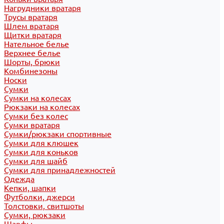
Нагрудники вратаря
Трусы вратаря
Шлем вратаря
Щитки вратаря
Нательное белье
Верхнее белье
Шорты, брюки
Комбинезоны
Носки
Сумки
Сумки на колесах
Рюкзаки на колесах
Сумки без колес
Сумки вратаря
Сумки/рюкзаки спортивные
Сумки для клюшек
Сумки для коньков
Сумки для шайб
Сумки для принадлежностей
Одежда
Кепки, шапки
Футболки, джерси
Толстовки, свитшоты
Сумки, рюкзаки