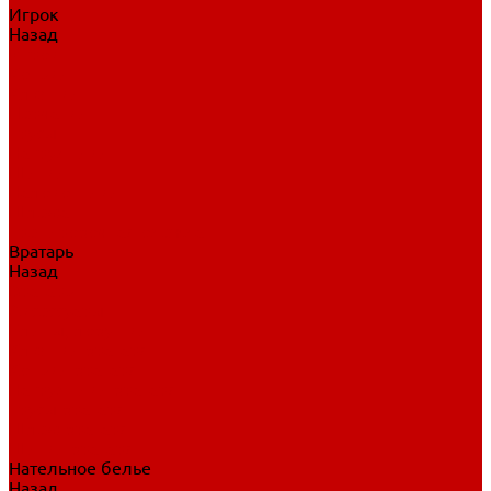
Игрок
Назад
Игрок
Коньки
Клюшки
Перчатки
Трусы
Нагрудники
Щитки
Налокотники
Шлема
Тренировочная одежда
Вратарь
Назад
Вратарь
Аксессуары
Блины, ловушки
Клюшки вратаря
Коньки вратаря
Нагрудники вратаря
Трусы вратаря
Шлем вратаря
Щитки вратаря
Нательное белье
Назад