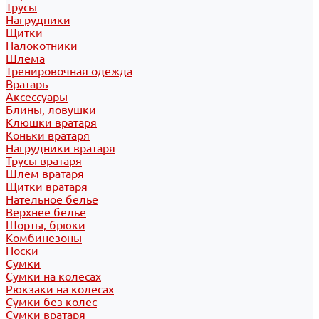
Трусы
Нагрудники
Щитки
Налокотники
Шлема
Тренировочная одежда
Вратарь
Аксессуары
Блины, ловушки
Клюшки вратаря
Коньки вратаря
Нагрудники вратаря
Трусы вратаря
Шлем вратаря
Щитки вратаря
Нательное белье
Верхнее белье
Шорты, брюки
Комбинезоны
Носки
Сумки
Сумки на колесах
Рюкзаки на колесах
Сумки без колес
Сумки вратаря