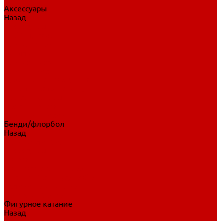
Аксессуары
Назад
Аксессуары
Шайбы, мячи
Для клюшек
Бутылки
Для коньков
Для щитков
Сувенирная продукция
Дополнительная защита
Ароматизаторы
Пояса, подтяжки
Для тренировок
Бенди/флорбол
Назад
Бенди/флорбол
Аксессуары
Бриджи
Вратарская экипировка
Клюшки бенди/флорбол
Налокотники бенди
Перчатки бенди
Фигурное катание
Назад