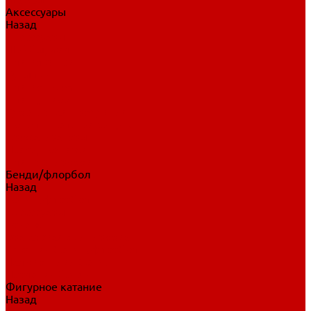
Аксессуары
Назад
Аксессуары
Шайбы, мячи
Для клюшек
Бутылки
Для коньков
Для щитков
Сувенирная продукция
Дополнительная защита
Ароматизаторы
Пояса, подтяжки
Для тренировок
Бенди/флорбол
Назад
Бенди/флорбол
Аксессуары
Бриджи
Вратарская экипировка
Клюшки бенди/флорбол
Налокотники бенди
Перчатки бенди
Фигурное катание
Назад