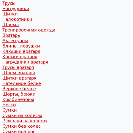
Трусы
Нагрудники
Щитки
Налокотники
Шлема
Тренировочная одежда
Вратарь
Аксессуары
Блины, ловушки
Клюшки вратаря
Коньки вратаря
Нагрудники вратаря
Трусы вратаря
Шлем вратаря
Щитки вратаря
Нательное белье
Верхнее белье
Шорты, брюки
Комбинезоны
Носки
Сумки
Сумки на колесах
Рюкзаки на колесах
Сумки без колес
Сумки вратаря