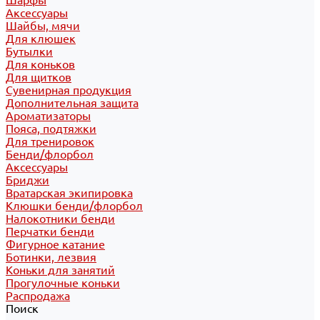
Шарфы
Аксессуары
Шайбы, мячи
Для клюшек
Бутылки
Для коньков
Для щитков
Сувенирная продукция
Дополнительная защита
Ароматизаторы
Пояса, подтяжки
Для тренировок
Бенди/флорбол
Аксессуары
Бриджи
Вратарская экипировка
Клюшки бенди/флорбол
Налокотники бенди
Перчатки бенди
Фигурное катание
Ботинки, лезвия
Коньки для занятий
Прогулочные коньки
Распродажа
Поиск