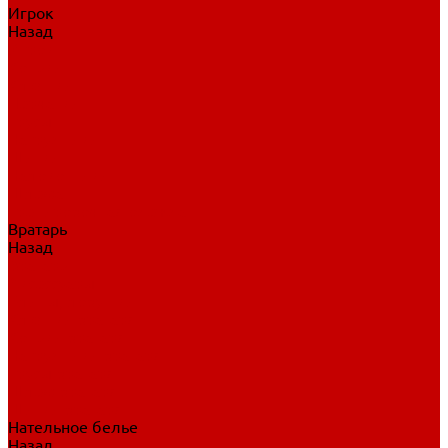
Игрок
Назад
Игрок
Коньки
Клюшки
Перчатки
Трусы
Нагрудники
Щитки
Налокотники
Шлема
Тренировочная одежда
Вратарь
Назад
Вратарь
Аксессуары
Блины, ловушки
Клюшки вратаря
Коньки вратаря
Нагрудники вратаря
Трусы вратаря
Шлем вратаря
Щитки вратаря
Нательное белье
Назад