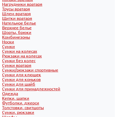
Нагрудники вратаря
Трусы вратаря
Шлем вратаря
Щитки вратаря
Нательное белье
Верхнее белье
Шорты, брюки
Комбинезоны
Носки
Сумки
Сумки на колесах
Рюкзаки на колесах
Сумки без колес
Сумки вратаря
Сумки/рюкзаки спортивные
Сумки для клюшек
Сумки для коньков
Сумки для шайб
Сумки для принадлежностей
Одежда
Кепки, шапки
Футболки, джерси
Толстовки, свитшоты
Сумки, рюкзаки