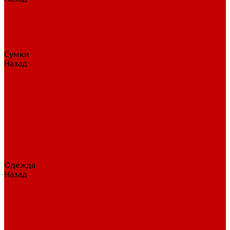
Нательное белье
Верхнее белье
Шорты, брюки
Комбинезоны
Носки
Сумки
Назад
Сумки
Сумки на колесах
Рюкзаки на колесах
Сумки без колес
Сумки вратаря
Сумки/рюкзаки спортивные
Сумки для клюшек
Сумки для коньков
Сумки для шайб
Сумки для принадлежностей
Одежда
Назад
Одежда
Кепки, шапки
Футболки, джерси
Толстовки, свитшоты
Сумки, рюкзаки
Шарфы