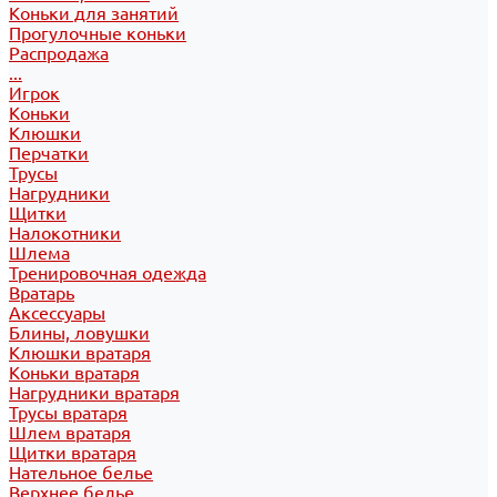
Коньки для занятий
Прогулочные коньки
Распродажа
...
Игрок
Коньки
Клюшки
Перчатки
Трусы
Нагрудники
Щитки
Налокотники
Шлема
Тренировочная одежда
Вратарь
Аксессуары
Блины, ловушки
Клюшки вратаря
Коньки вратаря
Нагрудники вратаря
Трусы вратаря
Шлем вратаря
Щитки вратаря
Нательное белье
Верхнее белье