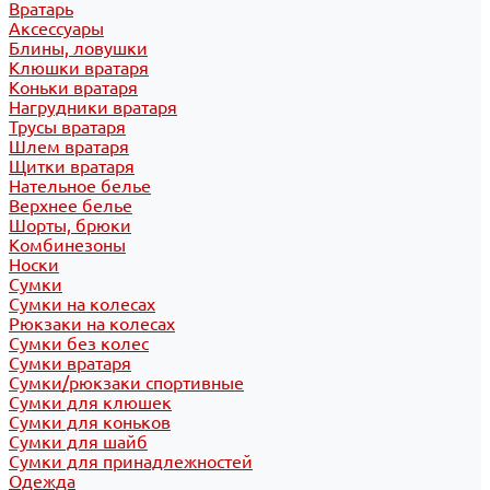
Вратарь
Аксессуары
Блины, ловушки
Клюшки вратаря
Коньки вратаря
Нагрудники вратаря
Трусы вратаря
Шлем вратаря
Щитки вратаря
Нательное белье
Верхнее белье
Шорты, брюки
Комбинезоны
Носки
Сумки
Сумки на колесах
Рюкзаки на колесах
Сумки без колес
Сумки вратаря
Сумки/рюкзаки спортивные
Сумки для клюшек
Сумки для коньков
Сумки для шайб
Сумки для принадлежностей
Одежда