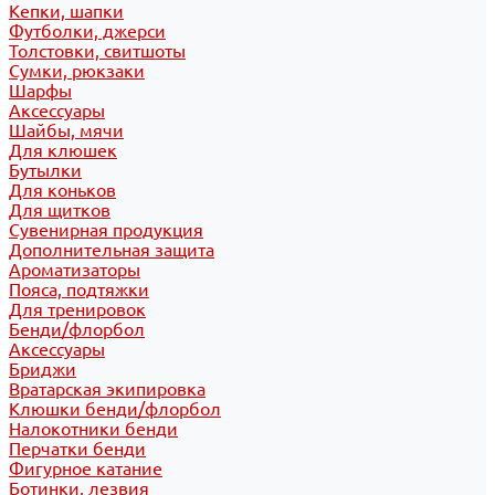
Кепки, шапки
Футболки, джерси
Толстовки, свитшоты
Сумки, рюкзаки
Шарфы
Аксессуары
Шайбы, мячи
Для клюшек
Бутылки
Для коньков
Для щитков
Сувенирная продукция
Дополнительная защита
Ароматизаторы
Пояса, подтяжки
Для тренировок
Бенди/флорбол
Аксессуары
Бриджи
Вратарская экипировка
Клюшки бенди/флорбол
Налокотники бенди
Перчатки бенди
Фигурное катание
Ботинки, лезвия