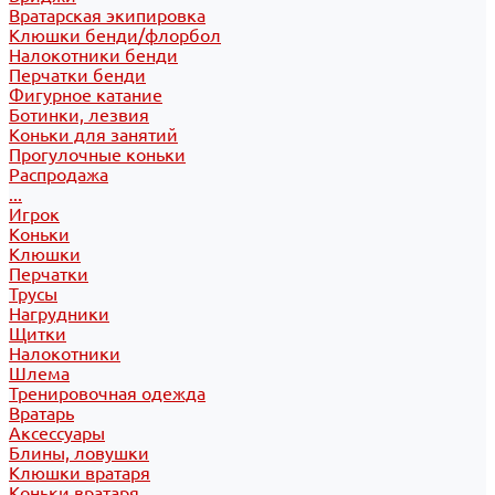
Вратарская экипировка
Клюшки бенди/флорбол
Налокотники бенди
Перчатки бенди
Фигурное катание
Ботинки, лезвия
Коньки для занятий
Прогулочные коньки
Распродажа
...
Игрок
Коньки
Клюшки
Перчатки
Трусы
Нагрудники
Щитки
Налокотники
Шлема
Тренировочная одежда
Вратарь
Аксессуары
Блины, ловушки
Клюшки вратаря
Коньки вратаря