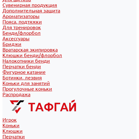
Сувенирная продукция
Дополнительная защита
Ароматизаторы
Пояса, подтяжки
Для тренировок
Бенди/флорбол
Аксессуары
Бриджи
Вратарская экипировка
Клюшки бенди/флорбол
Налокотники бенди
Перчатки бенди
Фигурное катание
Ботинки, лезвия
Коньки для занятий
Прогулочные коньки
Распродажа
Игрок
Коньки
Клюшки
Перчатки