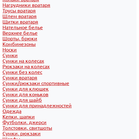
Нагрудники вратаря
Трусы вратаря
Шлем вратаря
Щитки вратаря
Нательное белье
Верхнее белье
Шорты, брюки
Комбинезоны
Носки
Сумки
Сумки на колесах
Рюкзаки на колесах
Сумки без колес
Сумки вратаря
Сумки/рюкзаки спортивные
Сумки для клюшек
Сумки для коньков
Сумки для шайб
Сумки для принадлежностей
Одежда
Кепки, шапки
Футболки, джерси
Толстовки, свитшоты
Сумки, рюкзаки