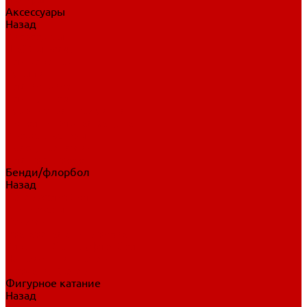
Аксессуары
Назад
Аксессуары
Шайбы, мячи
Для клюшек
Бутылки
Для коньков
Для щитков
Сувенирная продукция
Дополнительная защита
Ароматизаторы
Пояса, подтяжки
Для тренировок
Бенди/флорбол
Назад
Бенди/флорбол
Аксессуары
Бриджи
Вратарская экипировка
Клюшки бенди/флорбол
Налокотники бенди
Перчатки бенди
Фигурное катание
Назад