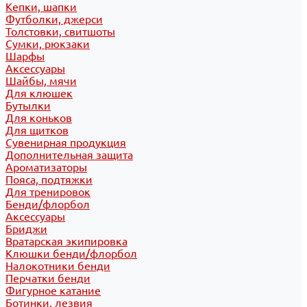
Кепки, шапки
Футболки, джерси
Толстовки, свитшоты
Сумки, рюкзаки
Шарфы
Аксессуары
Шайбы, мячи
Для клюшек
Бутылки
Для коньков
Для щитков
Сувенирная продукция
Дополнительная защита
Ароматизаторы
Пояса, подтяжки
Для тренировок
Бенди/флорбол
Аксессуары
Бриджи
Вратарская экипировка
Клюшки бенди/флорбол
Налокотники бенди
Перчатки бенди
Фигурное катание
Ботинки, лезвия