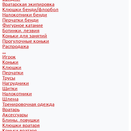
Вратарская экипировка
Клюшки бенди/флорбол
Налокотники бенди
Перчатки бенди
Фигурное катание
Ботинки, лезвия
Коньки для занятий
Прогулочные коньки
Распродажа
...
Игрок
Коньки
Клюшки
Перчатки
Трусы
Нагрудники
Щитки
Налокотники
Шлема
Тренировочная одежда
Вратарь
Аксессуары
Блины, ловушки
Клюшки вратаря
Коньки вратаря