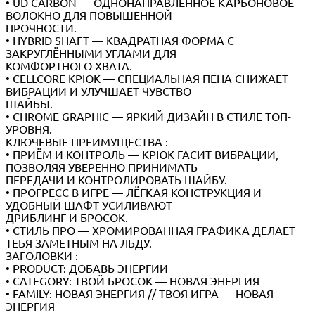
• UD CARBON — ОДНОНАПРАВЛЕННОЕ КАРБОНОВОЕ
ВОЛОКНО ДЛЯ ПОВЫШЕННОЙ
ПРОЧНОСТИ.
• HYBRID SHAFT — КВАДРАТНАЯ ФОРМА С
ЗАКРУГЛЁННЫМИ УГЛАМИ ДЛЯ
КОМФОРТНОГО ХВАТА.
• CELLCORE КРЮК — СПЕЦИАЛЬНАЯ ПЕНА СНИЖАЕТ
ВИБРАЦИИ И УЛУЧШАЕТ ЧУВСТВО
ШАЙБЫ.
• CHROME GRAPHIC — ЯРКИЙ ДИЗАЙН В СТИЛЕ ТОП-
УРОВНЯ.
КЛЮЧЕВЫЕ ПРЕИМУЩЕСТВА :
• ПРИЁМ И КОНТРОЛЬ — КРЮК ГАСИТ ВИБРАЦИИ,
ПОЗВОЛЯЯ УВЕРЕННО ПРИНИМАТЬ
ПЕРЕДАЧИ И КОНТРОЛИРОВАТЬ ШАЙБУ.
• ПРОГРЕСС В ИГРЕ — ЛЁГКАЯ КОНСТРУКЦИЯ И
УДОБНЫЙ ШАФТ УСИЛИВАЮТ
ДРИБЛИНГ И БРОСОК.
• СТИЛЬ ПРО — ХРОМИРОВАННАЯ ГРАФИКА ДЕЛАЕТ
ТЕБЯ ЗАМЕТНЫМ НА ЛЬДУ.
ЗАГОЛОВКИ :
• PRODUCT: ДОБАВЬ ЭНЕРГИИ
• CATEGORY: ТВОЙ БРОСОК — НОВАЯ ЭНЕРГИЯ
• FAMILY: НОВАЯ ЭНЕРГИЯ // ТВОЯ ИГРА — НОВАЯ
ЭНЕРГИЯ