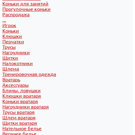
Коньки для занятий
Прогулочные коньки
Распродажа
...
Игрок
Коньки
Клюшки
Перчатки
Трусы
Нагрудники
Щитки
Налокотники
Шлема
Тренировочная одежда
Вратарь
Аксессуары
Блины, ловушки
Клюшки вратаря
Коньки вратаря
Нагрудники вратаря
Трусы вратаря
Шлем вратаря
Щитки вратаря
Нательное белье
Верхнее белье