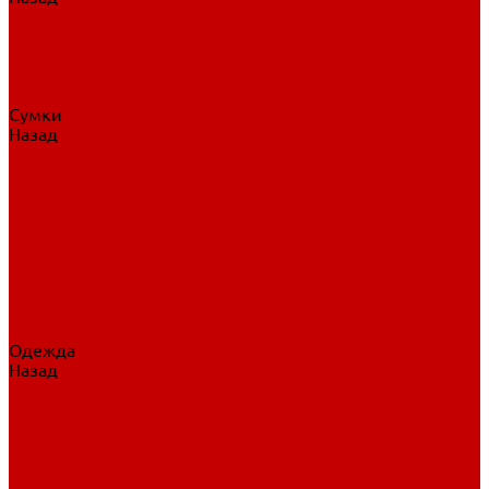
Нательное белье
Верхнее белье
Шорты, брюки
Комбинезоны
Носки
Сумки
Назад
Сумки
Сумки на колесах
Рюкзаки на колесах
Сумки без колес
Сумки вратаря
Сумки/рюкзаки спортивные
Сумки для клюшек
Сумки для коньков
Сумки для шайб
Сумки для принадлежностей
Одежда
Назад
Одежда
Кепки, шапки
Футболки, джерси
Толстовки, свитшоты
Сумки, рюкзаки
Шарфы