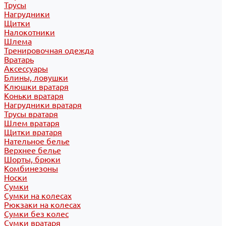
Трусы
Нагрудники
Щитки
Налокотники
Шлема
Тренировочная одежда
Вратарь
Аксессуары
Блины, ловушки
Клюшки вратаря
Коньки вратаря
Нагрудники вратаря
Трусы вратаря
Шлем вратаря
Щитки вратаря
Нательное белье
Верхнее белье
Шорты, брюки
Комбинезоны
Носки
Сумки
Сумки на колесах
Рюкзаки на колесах
Сумки без колес
Сумки вратаря