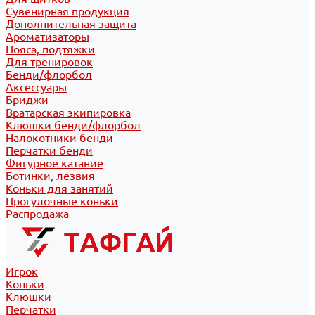
Сувенирная продукция
Дополнительная защита
Ароматизаторы
Пояса, подтяжки
Для тренировок
Бенди/флорбол
Аксессуары
Бриджи
Вратарская экипировка
Клюшки бенди/флорбол
Налокотники бенди
Перчатки бенди
Фигурное катание
Ботинки, лезвия
Коньки для занятий
Прогулочные коньки
Распродажа
Игрок
Коньки
Клюшки
Перчатки