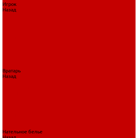
Игрок
Назад
Игрок
Коньки
Клюшки
Перчатки
Трусы
Нагрудники
Щитки
Налокотники
Шлема
Тренировочная одежда
Вратарь
Назад
Вратарь
Аксессуары
Блины, ловушки
Клюшки вратаря
Коньки вратаря
Нагрудники вратаря
Трусы вратаря
Шлем вратаря
Щитки вратаря
Нательное белье
Назад