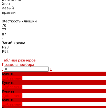
Хват
левый
правый
-
Жесткость клюшки
70
77
87
-
Загиб крюка
P28
P92
-
Таблица размеров
Правила подбора
-
+
Купить
Добавлено
Купить
Добавлено
Купить
Добавлено
Купить
Добавлено