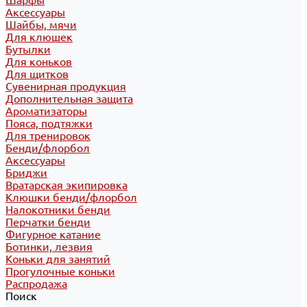
Шарфы
Аксессуары
Шайбы, мячи
Для клюшек
Бутылки
Для коньков
Для щитков
Сувенирная продукция
Дополнительная защита
Ароматизаторы
Пояса, подтяжки
Для тренировок
Бенди/флорбол
Аксессуары
Бриджи
Вратарская экипировка
Клюшки бенди/флорбол
Налокотники бенди
Перчатки бенди
Фигурное катание
Ботинки, лезвия
Коньки для занятий
Прогулочные коньки
Распродажа
Поиск