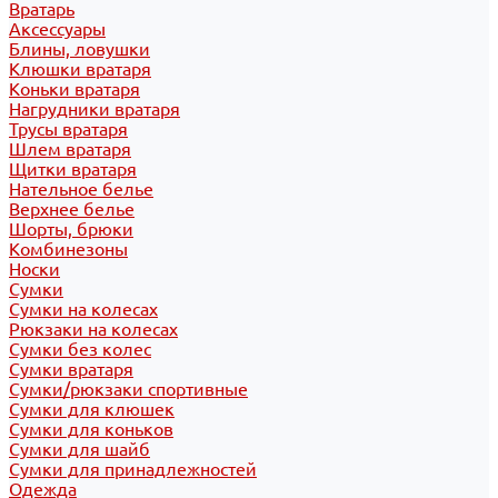
Вратарь
Аксессуары
Блины, ловушки
Клюшки вратаря
Коньки вратаря
Нагрудники вратаря
Трусы вратаря
Шлем вратаря
Щитки вратаря
Нательное белье
Верхнее белье
Шорты, брюки
Комбинезоны
Носки
Сумки
Сумки на колесах
Рюкзаки на колесах
Сумки без колес
Сумки вратаря
Сумки/рюкзаки спортивные
Сумки для клюшек
Сумки для коньков
Сумки для шайб
Сумки для принадлежностей
Одежда