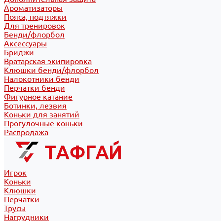
Ароматизаторы
Пояса, подтяжки
Для тренировок
Бенди/флорбол
Аксессуары
Бриджи
Вратарская экипировка
Клюшки бенди/флорбол
Налокотники бенди
Перчатки бенди
Фигурное катание
Ботинки, лезвия
Коньки для занятий
Прогулочные коньки
Распродажа
Игрок
Коньки
Клюшки
Перчатки
Трусы
Нагрудники