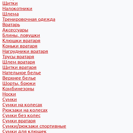
Щитки
Налокотники
Шлема
Тренировочная одежда
Вратарь
Аксессуары
Блины, ловушки
Клюшки вратаря
Коньки вратаря
Нагрудники вратаря
Трусы вратаря
Шлем вратаря
Щитки вратаря
Нательное белье
Верхнее белье
Шорты, брюки
Комбинезоны
Носки
Сумки
Сумки на колесах
Рюкзаки на колесах
Сумки без колес
Сумки вратаря
Сумки/рюкзаки спортивные
Сумки для клюшек