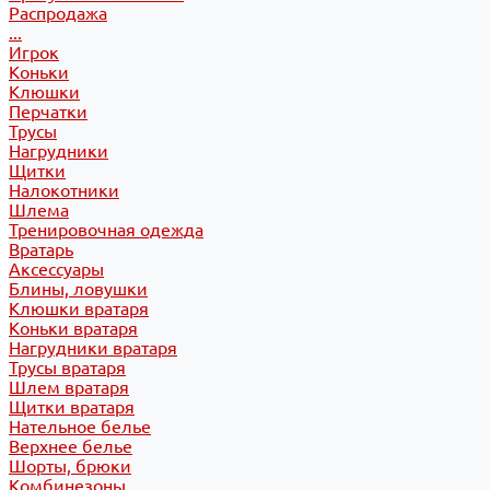
Распродажа
...
Игрок
Коньки
Клюшки
Перчатки
Трусы
Нагрудники
Щитки
Налокотники
Шлема
Тренировочная одежда
Вратарь
Аксессуары
Блины, ловушки
Клюшки вратаря
Коньки вратаря
Нагрудники вратаря
Трусы вратаря
Шлем вратаря
Щитки вратаря
Нательное белье
Верхнее белье
Шорты, брюки
Комбинезоны