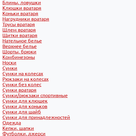
Блины, ловушки
Клюшки вратаря
Коньки вратаря
Нагрудники вратаря
Трусы вратаря
Шлем вратаря
Щитки вратаря
Нательное белье
Верхнее белье
Шорты, брюки
Комбинезоны
Носки
Сумки
Сумки на колесах
Рюкзаки на колесах
Сумки без колес
Сумки вратаря
Сумки/рюкзаки спортивные
Сумки для клюшек
Сумки для коньков
Сумки для шайб
Сумки для принадлежностей
Одежда
Кепки, шапки
Футболки, джерси