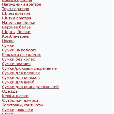
Нагрудники вратаря
Трусы вратаря
Шлем вратаря
Щитки вратаря
Нательное белье
Верхнее белье
Шорты, брюки
Комбинезоны
Носки
Сумки
Сумки на колесах
Рюкзаки на колесах
Сумки без колес
Сумки вратаря
Сумки/рюкзаки спортивные
Сумки для клюшек
Сумки для коньков
Сумки для шайб
Сумки для принадлежностей
Одежда
Кепки, шапки
Футболки, джерси
Толстовки, свитшоты
Сумки, рюкзаки