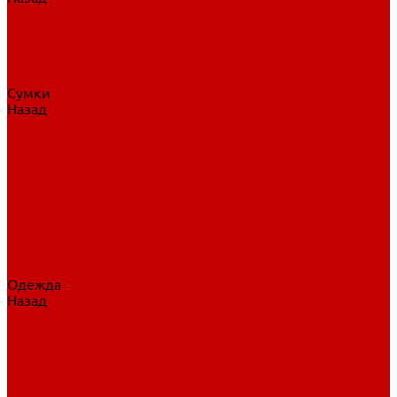
Нательное белье
Верхнее белье
Шорты, брюки
Комбинезоны
Носки
Сумки
Назад
Сумки
Сумки на колесах
Рюкзаки на колесах
Сумки без колес
Сумки вратаря
Сумки/рюкзаки спортивные
Сумки для клюшек
Сумки для коньков
Сумки для шайб
Сумки для принадлежностей
Одежда
Назад
Одежда
Кепки, шапки
Футболки, джерси
Толстовки, свитшоты
Сумки, рюкзаки
Шарфы