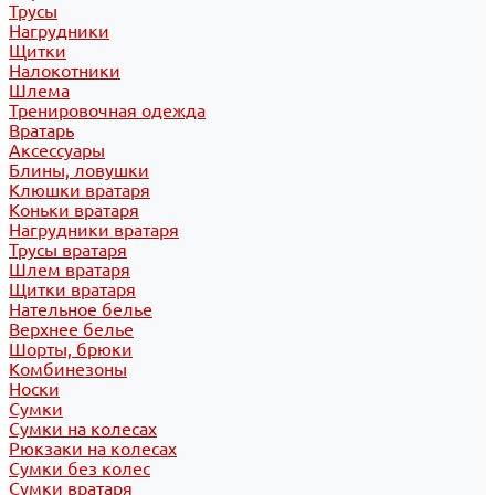
Трусы
Нагрудники
Щитки
Налокотники
Шлема
Тренировочная одежда
Вратарь
Аксессуары
Блины, ловушки
Клюшки вратаря
Коньки вратаря
Нагрудники вратаря
Трусы вратаря
Шлем вратаря
Щитки вратаря
Нательное белье
Верхнее белье
Шорты, брюки
Комбинезоны
Носки
Сумки
Сумки на колесах
Рюкзаки на колесах
Сумки без колес
Сумки вратаря