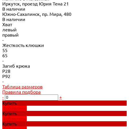
Иркутск, проезд Юрия Тена 21
В наличии
Южно-Сахалинск, пр. Мира, 480
В наличии
Хват
левый
правый
-
Жесткость клюшки
55
65
-
Загиб крюка
P28
P92
-
Таблица размеров
Правила подбора
-
+
Купить
Добавлено
Купить
Добавлено
Купить
Добавлено