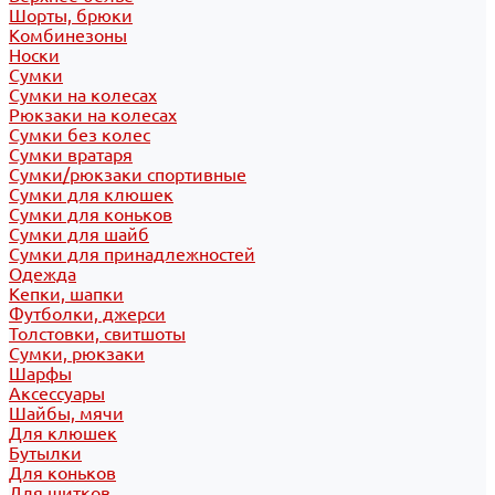
Шорты, брюки
Комбинезоны
Носки
Сумки
Сумки на колесах
Рюкзаки на колесах
Сумки без колес
Сумки вратаря
Сумки/рюкзаки спортивные
Сумки для клюшек
Сумки для коньков
Сумки для шайб
Сумки для принадлежностей
Одежда
Кепки, шапки
Футболки, джерси
Толстовки, свитшоты
Сумки, рюкзаки
Шарфы
Аксессуары
Шайбы, мячи
Для клюшек
Бутылки
Для коньков
Для щитков