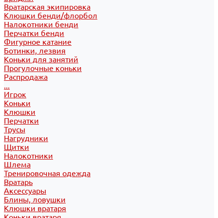
Вратарская экипировка
Клюшки бенди/флорбол
Налокотники бенди
Перчатки бенди
Фигурное катание
Ботинки, лезвия
Коньки для занятий
Прогулочные коньки
Распродажа
...
Игрок
Коньки
Клюшки
Перчатки
Трусы
Нагрудники
Щитки
Налокотники
Шлема
Тренировочная одежда
Вратарь
Аксессуары
Блины, ловушки
Клюшки вратаря
Коньки вратаря