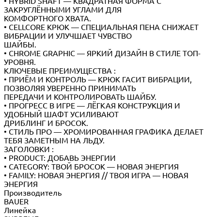
• HYBRID SHAFT — КВАДРАТНАЯ ФОРМА С
ЗАКРУГЛЁННЫМИ УГЛАМИ ДЛЯ
КОМФОРТНОГО ХВАТА.
• CELLCORE КРЮК — СПЕЦИАЛЬНАЯ ПЕНА СНИЖАЕТ
ВИБРАЦИИ И УЛУЧШАЕТ ЧУВСТВО
ШАЙБЫ.
• CHROME GRAPHIC — ЯРКИЙ ДИЗАЙН В СТИЛЕ ТОП-
УРОВНЯ.
КЛЮЧЕВЫЕ ПРЕИМУЩЕСТВА :
• ПРИЁМ И КОНТРОЛЬ — КРЮК ГАСИТ ВИБРАЦИИ,
ПОЗВОЛЯЯ УВЕРЕННО ПРИНИМАТЬ
ПЕРЕДАЧИ И КОНТРОЛИРОВАТЬ ШАЙБУ.
• ПРОГРЕСС В ИГРЕ — ЛЁГКАЯ КОНСТРУКЦИЯ И
УДОБНЫЙ ШАФТ УСИЛИВАЮТ
ДРИБЛИНГ И БРОСОК.
• СТИЛЬ ПРО — ХРОМИРОВАННАЯ ГРАФИКА ДЕЛАЕТ
ТЕБЯ ЗАМЕТНЫМ НА ЛЬДУ.
ЗАГОЛОВКИ :
• PRODUCT: ДОБАВЬ ЭНЕРГИИ
• CATEGORY: ТВОЙ БРОСОК — НОВАЯ ЭНЕРГИЯ
• FAMILY: НОВАЯ ЭНЕРГИЯ // ТВОЯ ИГРА — НОВАЯ
ЭНЕРГИЯ
Производитель
BAUER
Линейка