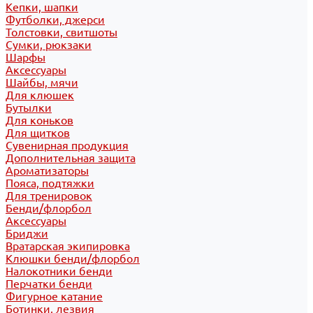
Кепки, шапки
Футболки, джерси
Толстовки, свитшоты
Сумки, рюкзаки
Шарфы
Аксессуары
Шайбы, мячи
Для клюшек
Бутылки
Для коньков
Для щитков
Сувенирная продукция
Дополнительная защита
Ароматизаторы
Пояса, подтяжки
Для тренировок
Бенди/флорбол
Аксессуары
Бриджи
Вратарская экипировка
Клюшки бенди/флорбол
Налокотники бенди
Перчатки бенди
Фигурное катание
Ботинки, лезвия