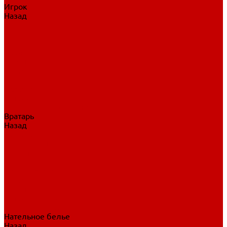
Игрок
Назад
Игрок
Коньки
Клюшки
Перчатки
Трусы
Нагрудники
Щитки
Налокотники
Шлема
Тренировочная одежда
Вратарь
Назад
Вратарь
Аксессуары
Блины, ловушки
Клюшки вратаря
Коньки вратаря
Нагрудники вратаря
Трусы вратаря
Шлем вратаря
Щитки вратаря
Нательное белье
Назад