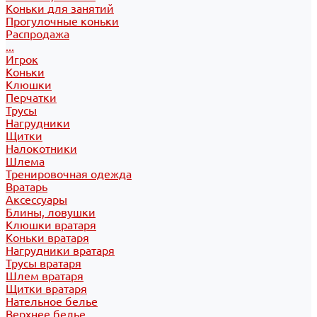
Коньки для занятий
Прогулочные коньки
Распродажа
...
Игрок
Коньки
Клюшки
Перчатки
Трусы
Нагрудники
Щитки
Налокотники
Шлема
Тренировочная одежда
Вратарь
Аксессуары
Блины, ловушки
Клюшки вратаря
Коньки вратаря
Нагрудники вратаря
Трусы вратаря
Шлем вратаря
Щитки вратаря
Нательное белье
Верхнее белье