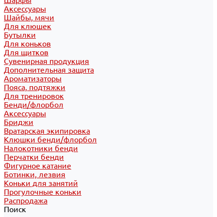
Шарфы
Аксессуары
Шайбы, мячи
Для клюшек
Бутылки
Для коньков
Для щитков
Сувенирная продукция
Дополнительная защита
Ароматизаторы
Пояса, подтяжки
Для тренировок
Бенди/флорбол
Аксессуары
Бриджи
Вратарская экипировка
Клюшки бенди/флорбол
Налокотники бенди
Перчатки бенди
Фигурное катание
Ботинки, лезвия
Коньки для занятий
Прогулочные коньки
Распродажа
Поиск