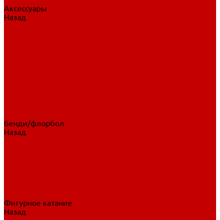
Аксессуары
Назад
Аксессуары
Шайбы, мячи
Для клюшек
Бутылки
Для коньков
Для щитков
Сувенирная продукция
Дополнительная защита
Ароматизаторы
Пояса, подтяжки
Для тренировок
Бенди/флорбол
Назад
Бенди/флорбол
Аксессуары
Бриджи
Вратарская экипировка
Клюшки бенди/флорбол
Налокотники бенди
Перчатки бенди
Фигурное катание
Назад