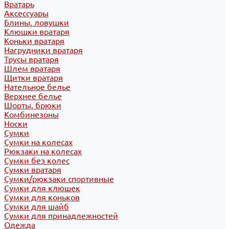
Вратарь
Аксессуары
Блины, ловушки
Клюшки вратаря
Коньки вратаря
Нагрудники вратаря
Трусы вратаря
Шлем вратаря
Щитки вратаря
Нательное белье
Верхнее белье
Шорты, брюки
Комбинезоны
Носки
Сумки
Сумки на колесах
Рюкзаки на колесах
Сумки без колес
Сумки вратаря
Сумки/рюкзаки спортивные
Сумки для клюшек
Сумки для коньков
Сумки для шайб
Сумки для принадлежностей
Одежда