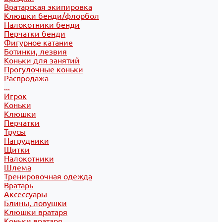
Вратарская экипировка
Клюшки бенди/флорбол
Налокотники бенди
Перчатки бенди
Фигурное катание
Ботинки, лезвия
Коньки для занятий
Прогулочные коньки
Распродажа
...
Игрок
Коньки
Клюшки
Перчатки
Трусы
Нагрудники
Щитки
Налокотники
Шлема
Тренировочная одежда
Вратарь
Аксессуары
Блины, ловушки
Клюшки вратаря
Коньки вратаря