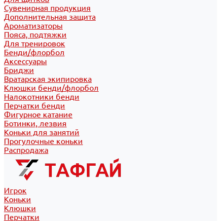
Сувенирная продукция
Дополнительная защита
Ароматизаторы
Пояса, подтяжки
Для тренировок
Бенди/флорбол
Аксессуары
Бриджи
Вратарская экипировка
Клюшки бенди/флорбол
Налокотники бенди
Перчатки бенди
Фигурное катание
Ботинки, лезвия
Коньки для занятий
Прогулочные коньки
Распродажа
Игрок
Коньки
Клюшки
Перчатки