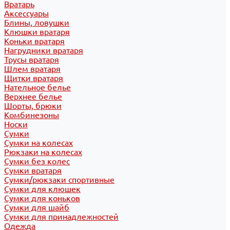
Вратарь
Аксессуары
Блины, ловушки
Клюшки вратаря
Коньки вратаря
Нагрудники вратаря
Трусы вратаря
Шлем вратаря
Щитки вратаря
Нательное белье
Верхнее белье
Шорты, брюки
Комбинезоны
Носки
Сумки
Сумки на колесах
Рюкзаки на колесах
Сумки без колес
Сумки вратаря
Сумки/рюкзаки спортивные
Сумки для клюшек
Сумки для коньков
Сумки для шайб
Сумки для принадлежностей
Одежда