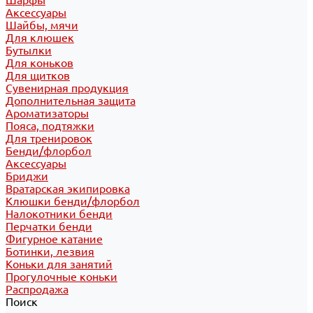
Шарфы
Аксессуары
Шайбы, мячи
Для клюшек
Бутылки
Для коньков
Для щитков
Сувенирная продукция
Дополнительная защита
Ароматизаторы
Пояса, подтяжки
Для тренировок
Бенди/флорбол
Аксессуары
Бриджи
Вратарская экипировка
Клюшки бенди/флорбол
Налокотники бенди
Перчатки бенди
Фигурное катание
Ботинки, лезвия
Коньки для занятий
Прогулочные коньки
Распродажа
Поиск