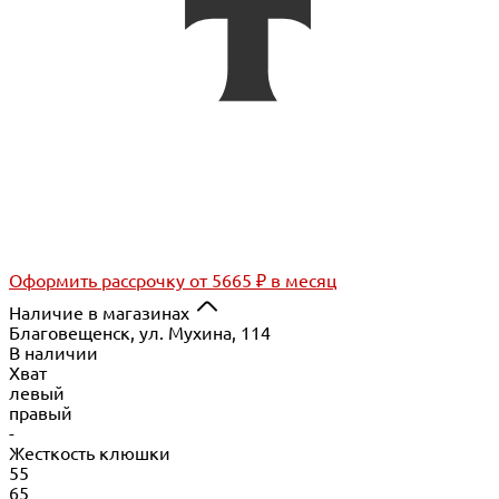
Оформить рассрочку
от 5665 ₽ в месяц
Наличие в магазинах
Благовещенск, ул. Мухина, 114
В наличии
Хват
левый
правый
-
Жесткость клюшки
55
65