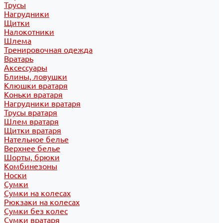
Трусы
Нагрудники
Щитки
Налокотники
Шлема
Тренировочная одежда
Вратарь
Аксессуары
Блины, ловушки
Клюшки вратаря
Коньки вратаря
Нагрудники вратаря
Трусы вратаря
Шлем вратаря
Щитки вратаря
Нательное белье
Верхнее белье
Шорты, брюки
Комбинезоны
Носки
Сумки
Сумки на колесах
Рюкзаки на колесах
Сумки без колес
Сумки вратаря