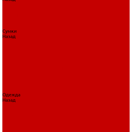
Нательное белье
Верхнее белье
Шорты, брюки
Комбинезоны
Носки
Сумки
Назад
Сумки
Сумки на колесах
Рюкзаки на колесах
Сумки без колес
Сумки вратаря
Сумки/рюкзаки спортивные
Сумки для клюшек
Сумки для коньков
Сумки для шайб
Сумки для принадлежностей
Одежда
Назад
Одежда
Кепки, шапки
Футболки, джерси
Толстовки, свитшоты
Сумки, рюкзаки
Шарфы