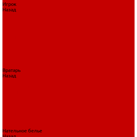
Игрок
Назад
Игрок
Коньки
Клюшки
Перчатки
Трусы
Нагрудники
Щитки
Налокотники
Шлема
Тренировочная одежда
Вратарь
Назад
Вратарь
Аксессуары
Блины, ловушки
Клюшки вратаря
Коньки вратаря
Нагрудники вратаря
Трусы вратаря
Шлем вратаря
Щитки вратаря
Нательное белье
Назад