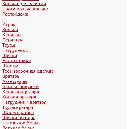
Коньки для занятий
Прогулочные коньки
Распродажа
...
Игрок
Коньки
Клюшки
Перчатки
Трусы
Нагрудники
Щитки
Налокотники
Шлема
Тренировочная одежда
Вратарь
Аксессуары
Блины, ловушки
Клюшки вратаря
Коньки вратаря
Нагрудники вратаря
Трусы вратаря
Шлем вратаря
Щитки вратаря
Нательное белье
Верхнее белье