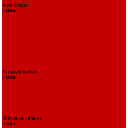
Аксессуары
Назад
Аксессуары
Шайбы, мячи
Для клюшек
Бутылки
Для коньков
Для щитков
Сувенирная продукция
Дополнительная защита
Ароматизаторы
Пояса, подтяжки
Для тренировок
Бенди/флорбол
Назад
Бенди/флорбол
Аксессуары
Бриджи
Вратарская экипировка
Клюшки бенди/флорбол
Налокотники бенди
Перчатки бенди
Фигурное катание
Назад