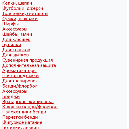
Кепки, шапки
Футболки, джерси
Толстовки, свитшоты
Сумки, рюкзаки
Шарфы
Аксессуары
Шайбы, мячи
Для клюшек
Бутылки
Для коньков
Для щитков
Сувенирная продукция
Дополнительная защита
Ароматизаторы
Пояса, подтяжки
Для тренировок
Бенди/флорбол
Аксессуары
Бриджи
Вратарская экипировка
Клюшки бенди/флорбол
Налокотники бенди
Перчатки бенди
Фигурное катание
Ботинки, лезвия