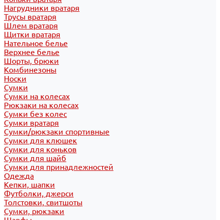
Нагрудники вратаря
Трусы вратаря
Шлем вратаря
Щитки вратаря
Нательное белье
Верхнее белье
Шорты, брюки
Комбинезоны
Носки
Сумки
Сумки на колесах
Рюкзаки на колесах
Сумки без колес
Сумки вратаря
Сумки/рюкзаки спортивные
Сумки для клюшек
Сумки для коньков
Сумки для шайб
Сумки для принадлежностей
Одежда
Кепки, шапки
Футболки, джерси
Толстовки, свитшоты
Сумки, рюкзаки