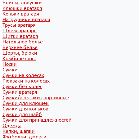
Блины, ловушки
Клюшки вратаря
Коньки вратаря
Нагрудники вратаря
Трусы вратаря
Шлем вратаря
Щитки вратаря
Нательное белье
Верхнее белье
Шорты, брюки
Комбинезоны
Носки
Сумки
Сумки на колесах
Рюкзаки на колесах
Сумки без колес
Сумки вратаря
Сумки/рюкзаки спортивные
Сумки для клюшек
Сумки для коньков
Сумки для шайб
Сумки для принадлежностей
Одежда
Кепки, шапки
Футболки, джерси