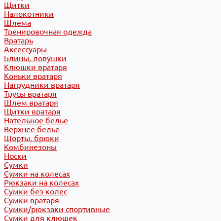
Щитки
Налокотники
Шлема
Тренировочная одежда
Вратарь
Аксессуары
Блины, ловушки
Клюшки вратаря
Коньки вратаря
Нагрудники вратаря
Трусы вратаря
Шлем вратаря
Щитки вратаря
Нательное белье
Верхнее белье
Шорты, брюки
Комбинезоны
Носки
Сумки
Сумки на колесах
Рюкзаки на колесах
Сумки без колес
Сумки вратаря
Сумки/рюкзаки спортивные
Сумки для клюшек