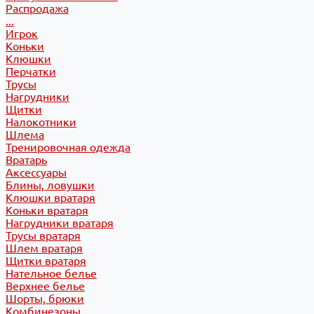
Распродажа
...
Игрок
Коньки
Клюшки
Перчатки
Трусы
Нагрудники
Щитки
Налокотники
Шлема
Тренировочная одежда
Вратарь
Аксессуары
Блины, ловушки
Клюшки вратаря
Коньки вратаря
Нагрудники вратаря
Трусы вратаря
Шлем вратаря
Щитки вратаря
Нательное белье
Верхнее белье
Шорты, брюки
Комбинезоны